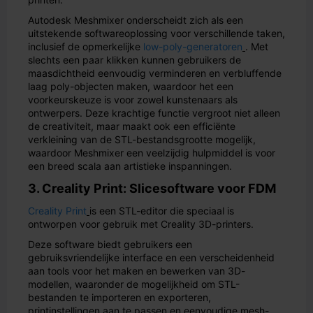
Autodesk Meshmixer onderscheidt zich als een
uitstekende softwareoplossing voor verschillende taken,
inclusief de opmerkelijke
low-poly-generatoren
. Met
slechts een paar klikken kunnen gebruikers de
maasdichtheid eenvoudig verminderen en verbluffende
laag poly-objecten maken, waardoor het een
voorkeurskeuze is voor zowel kunstenaars als
ontwerpers. Deze krachtige functie vergroot niet alleen
de creativiteit, maar maakt ook een efficiënte
verkleining van de STL-bestandsgrootte mogelijk,
waardoor Meshmixer een veelzijdig hulpmiddel is voor
een breed scala aan artistieke inspanningen.
3. Creality Print: Slicesoftware voor FDM
Creality Print
is een STL-editor die speciaal is
ontworpen voor gebruik met Creality 3D-printers.
Deze software biedt gebruikers een
gebruiksvriendelijke interface en een verscheidenheid
aan tools voor het maken en bewerken van 3D-
modellen, waaronder de mogelijkheid om STL-
bestanden te importeren en exporteren,
printinstellingen aan te passen en eenvoudige mesh-