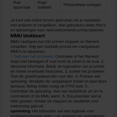
Ruw
Hoge
Printsnelheid verlagen
oppervlak
snelheid
Je kunt ook online forums gebruiken om je resultaten
met anderen te vergelijken. Veel gebruikers delen foto's
en oplossingen voor veelvoorkomende printproblemen.
MMU blokkeert
MMU vastlopen kan het printen stoppen en filament
verspillen. Volg een duidelijk proces om vastgelopen
MMU's te repareren:
1. Definieer het probleem
. Controleer of het filament
stopt met bewegen of vast komt te zitten in de buis. 2.
Verzamel informatie. Bekijk de logboeken van je printer
en noteer eventuele foutcodes. 3. Isoleer het probleem.
Test elk gloeidraadpad één voor één. 4. Probeer een
oplossing. Verwijder de vastgelopen draad en laad deze
opnieuw. Reinig indien nodig de PTFE-buis. 5.
Controleer de oplossing. Voer een testafdruk uit om te
controleren of de MMU werkt. 6. Documenteer wat je
hebt gedaan. Noteer de stappen en resultaten voor
toekomstig gebruik.
opmerking:
Het bijhouden van een logboek voor
probleemoplossing helpt u en anderen om vastgelopen