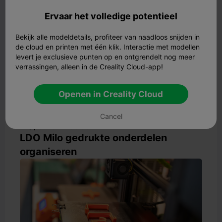
Ervaar het volledige potentieel
PTFE-buizen
Draadbaan
Sleepketting
Kabelgeleiding
Bekijk alle modeldetails, profiteer van naadloos snijden in
de cloud en printen met één klik. Interactie met modellen
levert je exclusieve punten op en ontgrendelt nog meer
Controleer je kit op alle hardware voordat je begint. Als
verrassingen, alleen in de Creality Cloud-app!
je je eigen onderdelen print, gebruik dan het
aanbevolen filament voor elk onderdeel. Sommige
onderdelen moeten sterk zijn, dus gebruik PETG of ABS.
Openen in Creality Cloud
Flexibele onderdelen werken het beste met TPU.
Opmerking:
Volg altijd de veiligheidstips in de officiële
Cancel
handleiding. Draag een veiligheidsbril bij het snijden of
knippen van onderdelen.
LDO Milo gedrukte onderdelen
organiseren