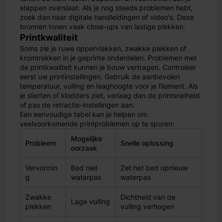
stappen overslaat. Als je nog steeds problemen hebt,
zoek dan naar digitale handleidingen of video's. Deze
bronnen tonen vaak close-ups van lastige plekken.
Printkwaliteit
Soms zie je ruwe oppervlakken, zwakke plekken of
kromtrekken in je geprinte onderdelen. Problemen met
de printkwaliteit kunnen je bouw vertragen. Controleer
eerst uw printinstellingen. Gebruik de aanbevolen
temperatuur, vulling en laaghoogte voor je filament. Als
je slierten of klodders ziet, verlaag dan de printsnelheid
of pas de retractie-instellingen aan.
Een eenvoudige tabel kan je helpen om
veelvoorkomende printproblemen op te sporen:
Mogelijke
Probleem
Snelle oplossing
oorzaak
Vervormin
Bed niet
Zet het bed opnieuw
g
waterpas
waterpas
Zwakke
Dichtheid van de
Lage vulling
plekken
vulling verhogen