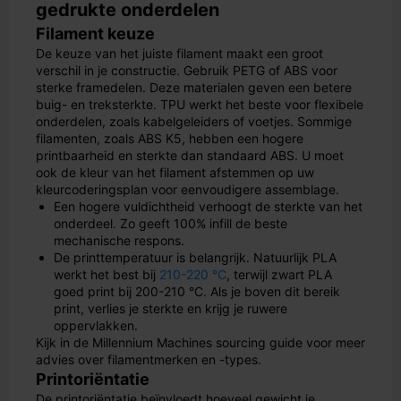
gedrukte onderdelen
Filament keuze
De keuze van het juiste filament maakt een groot
verschil in je constructie. Gebruik PETG of ABS voor
sterke framedelen. Deze materialen geven een betere
buig- en treksterkte. TPU werkt het beste voor flexibele
onderdelen, zoals kabelgeleiders of voetjes. Sommige
filamenten, zoals ABS K5, hebben een hogere
printbaarheid en sterkte dan standaard ABS. U moet
ook de kleur van het filament afstemmen op uw
kleurcoderingsplan voor eenvoudigere assemblage.
Een hogere vuldichtheid verhoogt de sterkte van het
onderdeel. Zo geeft 100% infill de beste
mechanische respons.
De printtemperatuur is belangrijk. Natuurlijk PLA
werkt het best bij
210-220 °C
, terwijl zwart PLA
goed print bij 200-210 °C. Als je boven dit bereik
print, verlies je sterkte en krijg je ruwere
oppervlakken.
Kijk in de Millennium Machines sourcing guide voor meer
advies over filamentmerken en -types.
Printoriëntatie
De printoriëntatie beïnvloedt hoeveel gewicht je