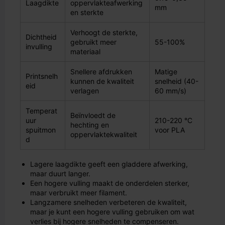
Laagdikte
oppervlakteafwerking
mm
en sterkte
Verhoogt de sterkte,
Dichtheid
gebruikt meer
55-100%
invulling
materiaal
Snellere afdrukken
Matige
Printsnelh
kunnen de kwaliteit
snelheid (40-
eid
verlagen
60 mm/s)
Temperat
Beïnvloedt de
uur
210-220 °C
hechting en
spuitmon
voor PLA
oppervlaktekwaliteit
d
Lagere laagdikte geeft een gladdere afwerking,
maar duurt langer.
Een hogere vulling maakt de onderdelen sterker,
maar verbruikt meer filament.
Langzamere snelheden verbeteren de kwaliteit,
maar je kunt een hogere vulling gebruiken om wat
verlies bij hogere snelheden te compenseren.