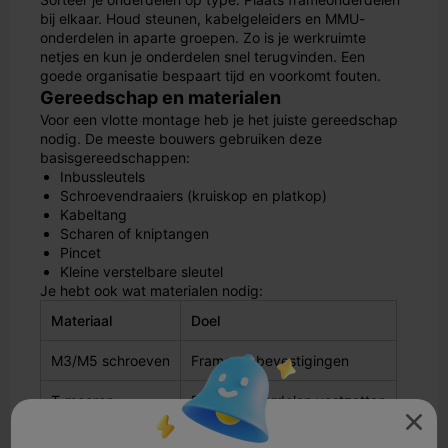
bij elkaar. Houd steunen, kabelgeleiders en MMU-
onderdelen in aparte groepen. Zo is je werkruimte
netjes en kun je onderdelen snel terugvinden. Een
goede organisatie bespaart tijd en voorkomt fouten.
Gereedschap en materialen
Voor een vlotte montage heb je het juiste gereedschap
nodig. De meeste bouwers gebruiken deze
basisgereedschappen:
Inbussleutels
Schroevendraaiers (kruiskop en platkop)
Kabeltang
Scharen of kniptangen
Pincet
Kleine verstelbare sleutel
Je hebt ook wat materialen nodig:
Materiaal
Doel
M3/M5 schroeven
Frame en bevestigingen
T-moeren
Frame-onderdelen vastzetten

Ritsbanden
Kabelmanagement