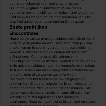
papier de volgende keer sneller op te lossen.
U kunt ook digitale hulpmiddelen of QR-codes
gebruiken om handleidingen en gidsen snel te openen.
Veel bouwers vinden dat het documenteren van elke
stap herhaalde fouten voorkomt en tijd bespaart.
Beste praktijken
Eindcontroles
Neem de tijd om zorgvuldige eindcontroles uit te voeren
voordat je de printer aanzet. Deze stap helpt je kleine
problemen op te sporen voordat het grote problemen
worden. Controleer eerst elk onderdeel dat je hebt
geïnstalleerd. Controleer of alle schroeven en
bevestigingen goed vastzitten. Controleer of de kabels
in de geleiders zitten en geen bewegende delen raken.
Test elke schakelaar en elk veiligheidsmechanisme om
te controleren of ze werken zoals verwacht.
Controleer ook het frame en de bevestigingen op
tekenen van slijtage of schade. Als je een versleten of
defect onderdeel ziet, vervang het dan meteen. Het
testen van elektrische circuits en aansluitingen helpt
kortsluiting of storingen tijdens het printen te
voorkomen. Houd een controlelijst bij de hand en streep
elke taak af die je hebt voltooid.