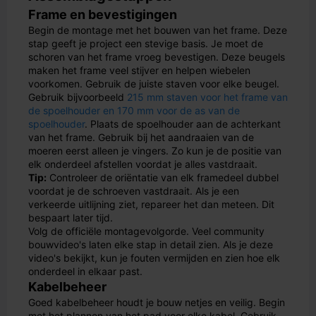
Frame en bevestigingen
Begin de montage met het bouwen van het frame. Deze
stap geeft je project een stevige basis. Je moet de
schoren van het frame vroeg bevestigen. Deze beugels
maken het frame veel stijver en helpen wiebelen
voorkomen. Gebruik de juiste staven voor elke beugel.
Gebruik bijvoorbeeld
215 mm staven voor het frame van
de spoelhouder en 170 mm voor de as van de
spoelhouder
. Plaats de spoelhouder aan de achterkant
van het frame. Gebruik bij het aandraaien van de
moeren eerst alleen je vingers. Zo kun je de positie van
elk onderdeel afstellen voordat je alles vastdraait.
Tip:
Controleer de oriëntatie van elk framedeel dubbel
voordat je de schroeven vastdraait. Als je een
verkeerde uitlijning ziet, repareer het dan meteen. Dit
bespaart later tijd.
Volg de officiële montagevolgorde. Veel community
bouwvideo's laten elke stap in detail zien. Als je deze
video's bekijkt, kun je fouten vermijden en zien hoe elk
onderdeel in elkaar past.
Kabelbeheer
Goed kabelbeheer houdt je bouw netjes en veilig. Begin
met het plannen van het pad voor elke kabel. Gebruik