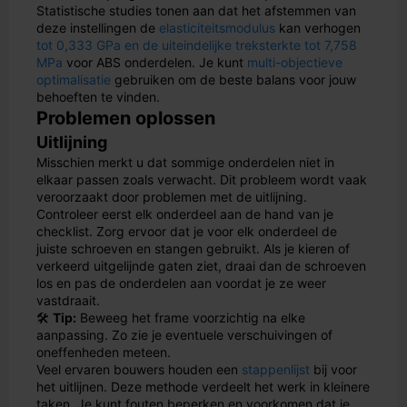
Statistische studies tonen aan dat het afstemmen van
deze instellingen de
elasticiteitsmodulus
kan verhogen
tot 0,333 GPa en de uiteindelijke treksterkte tot 7,758
MPa
voor ABS onderdelen. Je kunt
multi-objectieve
optimalisatie
gebruiken om de beste balans voor jouw
behoeften te vinden.
Problemen oplossen
Uitlijning
Misschien merkt u dat sommige onderdelen niet in
elkaar passen zoals verwacht. Dit probleem wordt vaak
veroorzaakt door problemen met de uitlijning.
Controleer eerst elk onderdeel aan de hand van je
checklist. Zorg ervoor dat je voor elk onderdeel de
juiste schroeven en stangen gebruikt. Als je kieren of
verkeerd uitgelijnde gaten ziet, draai dan de schroeven
los en pas de onderdelen aan voordat je ze weer
vastdraait.
🛠️
Tip:
Beweeg het frame voorzichtig na elke
aanpassing. Zo zie je eventuele verschuivingen of
oneffenheden meteen.
Veel ervaren bouwers houden een
stappenlijst
bij voor
het uitlijnen. Deze methode verdeelt het werk in kleinere
taken. Je kunt fouten beperken en voorkomen dat je