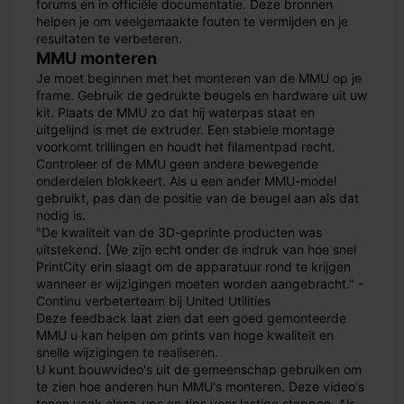
forums en in officiële documentatie. Deze bronnen
helpen je om veelgemaakte fouten te vermijden en je
resultaten te verbeteren.
MMU monteren
Je moet beginnen met het monteren van de MMU op je
frame. Gebruik de gedrukte beugels en hardware uit uw
kit. Plaats de MMU zo dat hij waterpas staat en
uitgelijnd is met de extruder. Een stabiele montage
voorkomt trillingen en houdt het filamentpad recht.
Controleer of de MMU geen andere bewegende
onderdelen blokkeert. Als u een ander MMU-model
gebruikt, pas dan de positie van de beugel aan als dat
nodig is.
"De kwaliteit van de 3D-geprinte producten was
uitstekend. [We zijn echt onder de indruk van hoe snel
PrintCity erin slaagt om de apparatuur rond te krijgen
wanneer er wijzigingen moeten worden aangebracht." -
Continu verbeterteam bij United Utilities
Deze feedback laat zien dat een goed gemonteerde
MMU u kan helpen om prints van hoge kwaliteit en
snelle wijzigingen te realiseren.
U kunt bouwvideo's uit de gemeenschap gebruiken om
te zien hoe anderen hun MMU's monteren. Deze video's
tonen vaak close-ups en tips voor lastige stappen. Als