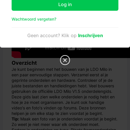
Log in
Wachtwoord vergeten?
Geen account? Klik op
Inschrijven

Overzicht
Je kunt beginnen met het bouwen van je LDO Milo in
een paar eenvoudige stappen. Verzamel eerst al je
geprinte onderdelen en hardware. Controleer of je de
juiste bestanden en handleidingen hebt. Veel bouwers
gebruiken de officiële LDO Milo V1.5 onderdelengids.
Deze gids laat zien welke onderdelen je nodig hebt en
hoe je ze moet organiseren. Je kunt ook handige
video's en foto's vinden op forums. Deze bronnen
helpen je om elke stap te zien voordat je begint.
Tip:
Maak een foto van je onderdelen voordat je begint.
Zo weet je niet meer waar elk onderdeel moet.
Sorteer je onderdelen op type. Plaats frameonderdelen