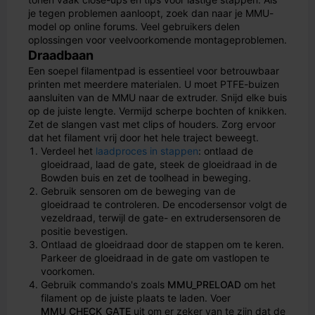
je tegen problemen aanloopt, zoek dan naar je MMU-
model op online forums. Veel gebruikers delen
oplossingen voor veelvoorkomende montageproblemen.
Draadbaan
Een soepel filamentpad is essentieel voor betrouwbaar
printen met meerdere materialen. U moet PTFE-buizen
aansluiten van de MMU naar de extruder. Snijd elke buis
op de juiste lengte. Vermijd scherpe bochten of knikken.
Zet de slangen vast met clips of houders. Zorg ervoor
dat het filament vrij door het hele traject beweegt.
Verdeel het
laadproces in stappen
: ontlaad de
gloeidraad, laad de gate, steek de gloeidraad in de
Bowden buis en zet de toolhead in beweging.
Gebruik sensoren om de beweging van de
gloeidraad te controleren. De encodersensor volgt de
vezeldraad, terwijl de gate- en extrudersensoren de
positie bevestigen.
Ontlaad de gloeidraad door de stappen om te keren.
Parkeer de gloeidraad in de gate om vastlopen te
voorkomen.
Gebruik commando's zoals
MMU_PRELOAD
om het
filament op de juiste plaats te laden. Voer
MMU_CHECK_GATE
uit om er zeker van te zijn dat de