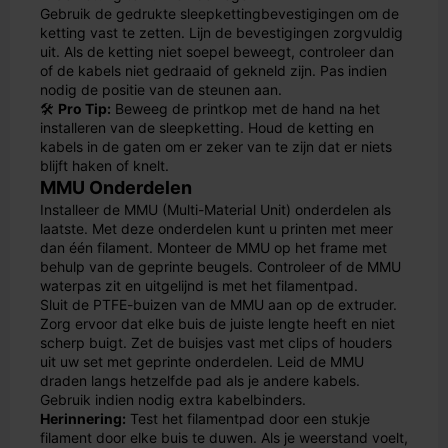
Gebruik de gedrukte sleepkettingbevestigingen om de
ketting vast te zetten. Lijn de bevestigingen zorgvuldig
uit. Als de ketting niet soepel beweegt, controleer dan
of de kabels niet gedraaid of gekneld zijn. Pas indien
nodig de positie van de steunen aan.
🛠️
Pro Tip:
Beweeg de printkop met de hand na het
installeren van de sleepketting. Houd de ketting en
kabels in de gaten om er zeker van te zijn dat er niets
blijft haken of knelt.
MMU Onderdelen
Installeer de MMU (Multi-Material Unit) onderdelen als
laatste. Met deze onderdelen kunt u printen met meer
dan één filament. Monteer de MMU op het frame met
behulp van de geprinte beugels. Controleer of de MMU
waterpas zit en uitgelijnd is met het filamentpad.
Sluit de PTFE-buizen van de MMU aan op de extruder.
Zorg ervoor dat elke buis de juiste lengte heeft en niet
scherp buigt. Zet de buisjes vast met clips of houders
uit uw set met geprinte onderdelen. Leid de MMU
draden langs hetzelfde pad als je andere kabels.
Gebruik indien nodig extra kabelbinders.
Herinnering:
Test het filamentpad door een stukje
filament door elke buis te duwen. Als je weerstand voelt,