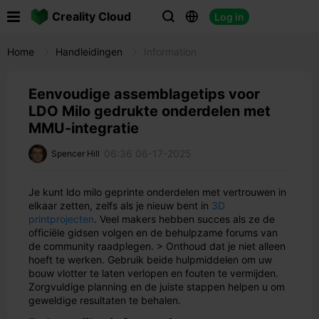

Creality Cloud
Log in



Home
Handleidingen
Information
Eenvoudige assemblagetips voor
LDO Milo gedrukte onderdelen met
MMU-integratie
06:36 06-17-2025
Spencer Hill
Je kunt ldo milo geprinte onderdelen met vertrouwen in
elkaar zetten, zelfs als je nieuw bent in
3D
printprojecten
. Veel makers hebben succes als ze de
officiële gidsen volgen en de behulpzame forums van
de community raadplegen. > Onthoud dat je niet alleen
hoeft te werken. Gebruik beide hulpmiddelen om uw
bouw vlotter te laten verlopen en fouten te vermijden.
Zorgvuldige planning en de juiste stappen helpen u om
geweldige resultaten te behalen.