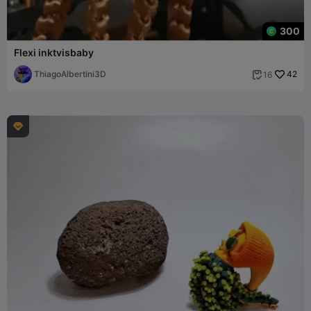
300
Flexi inktvisbaby
ThiagoAlbertini3D
42
16

