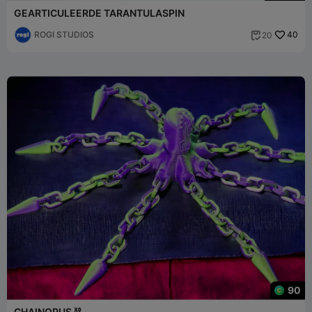
GEARTICULEERDE TARANTULASPIN
ROGI STUDIOS
40
20

90
CHAINOPUS ⛓️