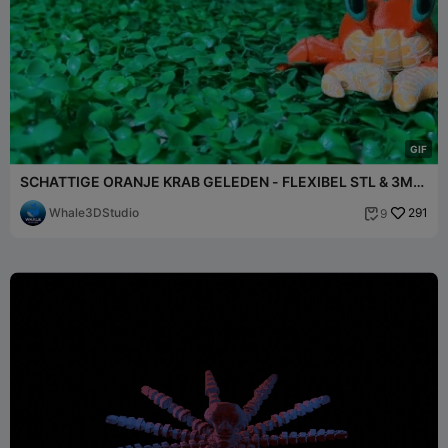
G
I
F
SCHATTIGE ORANJE KRAB GELEDEN - FLEXIBEL STL & 3MF
MEERKLEURIG
Whale3DStudio
291
9
