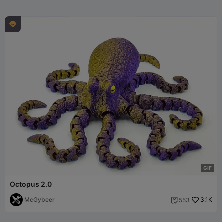

G
I
F
Octopus 2.0
McGybeer
3.1K
553
