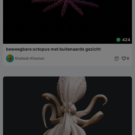
424
beweegbare octopus met buitenaards gezicht
Shailesh Khuman
6
