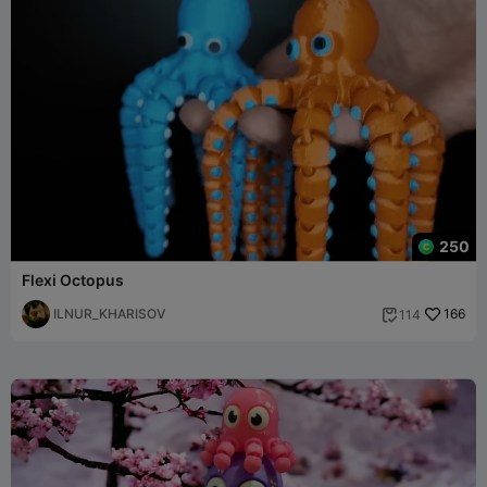
250
Flexi Octopus
ILNUR_KHARISOV
166
114
