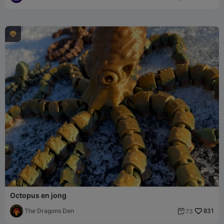

Octopus en jong
The Dragons Den
831
73
