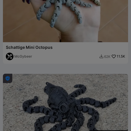
Schattige Mini Octopus
McGybeer
11.5K
62K

