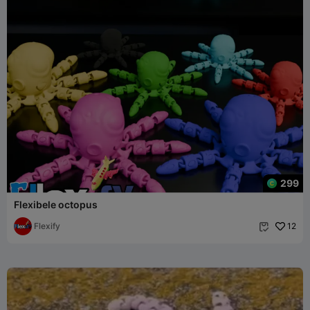
299
Flexibele octopus
Flexify
12
