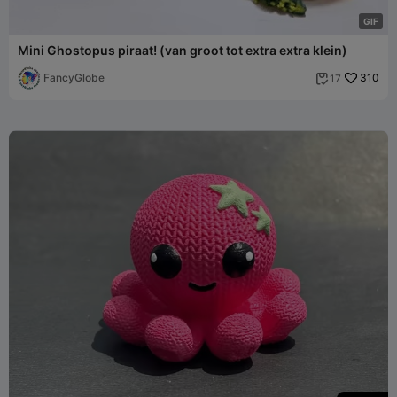
G
I
F
Mini Ghostopus piraat! (van groot tot extra extra klein)
FancyGlobe
310
17
