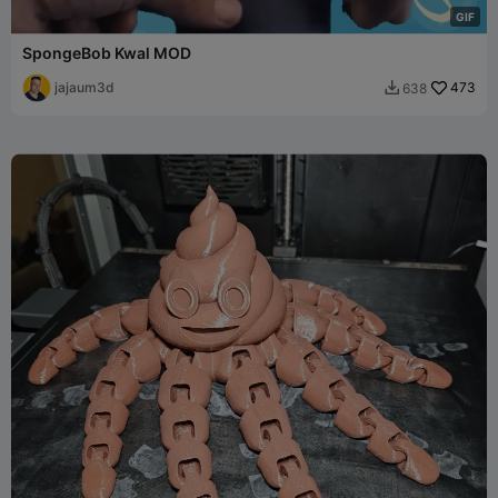
G
I
F
SpongeBob Kwal MOD
jajaum3d
473
638
