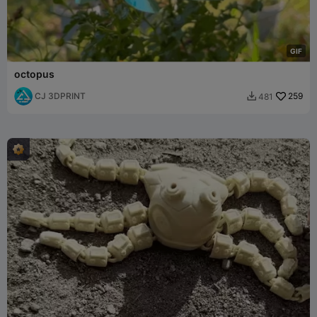
G
I
F
octopus
CJ 3DPRINT
259
481
