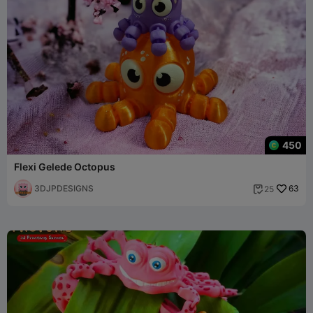
450
Flexi Gelede Octopus
3DJPDESIGNS
63
25
