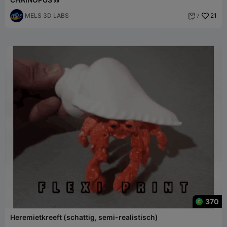
MELS 3D LABS
21
7

370
Heremietkreeft (schattig, semi-realistisch)