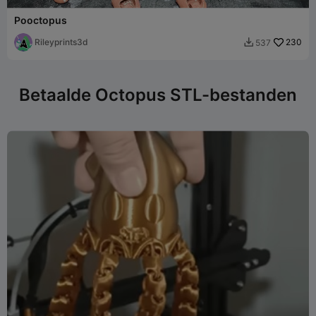
Pooctopus
Rileyprints3d
230
537

Betaalde Octopus STL-bestanden