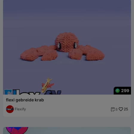
299
flexi gebreide krab
Flexify
25
8
