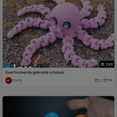
299
Gearticuleerde gebreide octopus
Flexify
76
22
