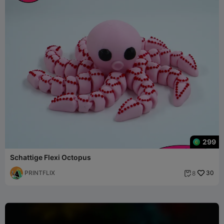
299
Schattige Flexi Octopus
PRINTFLIX
30
8
