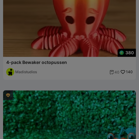
380
4-pack Bewaker octopussen
Madistudios
140
40

