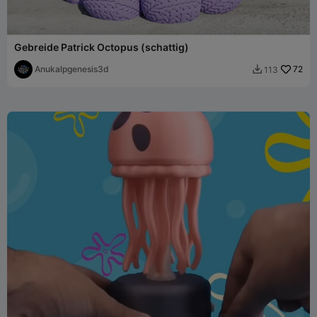
Gebreide Patrick Octopus (schattig)
Anukalpgenesis3d
72
113
