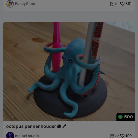
FancyGlobe
381
61

500
octopus pennenhouder 🐙 🖊️
malbel studio
190
22
