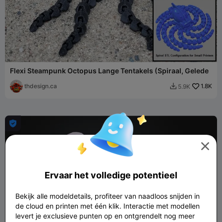
Flexi Steampunk Octopus Lange Tentakels (Spiraal, Gelede
thdesign.ca
1.8K
5.9K



Ervaar het volledige potentieel
Bekijk alle modeldetails, profiteer van naadloos snijden in
de cloud en printen met één klik. Interactie met modellen
levert je exclusieve punten op en ontgrendelt nog meer