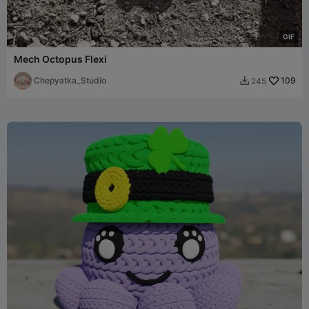
G
I
F
Mech Octopus Flexi
Chepyatka_Studio
109
245
