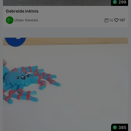
299
Gebreide inktvis
Utsav Genesis
197
74

385