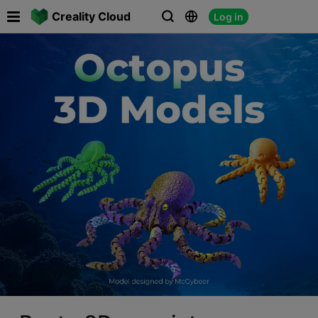

Creality Cloud
Log in



V
o