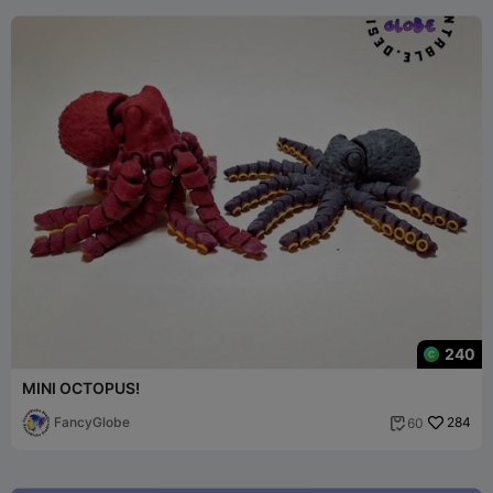
240
MINI OCTOPUS!
FancyGlobe
284
60
