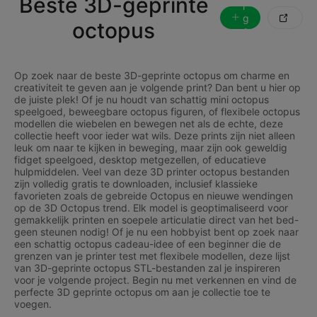
Beste 3D-geprinte
l
g

octopus
e
n
d
Op zoek naar de beste 3D-geprinte octopus om charme en
creativiteit te geven aan je volgende print? Dan bent u hier op
de juiste plek! Of je nu houdt van schattig mini octopus
speelgoed, beweegbare octopus figuren, of flexibele octopus
modellen die wiebelen en bewegen net als de echte, deze
collectie heeft voor ieder wat wils. Deze prints zijn niet alleen
leuk om naar te kijken in beweging, maar zijn ook geweldig
fidget speelgoed, desktop metgezellen, of educatieve
hulpmiddelen. Veel van deze 3D printer octopus bestanden
zijn volledig gratis te downloaden, inclusief klassieke
favorieten zoals de gebreide Octopus en nieuwe wendingen
op de 3D Octopus trend. Elk model is geoptimaliseerd voor
gemakkelijk printen en soepele articulatie direct van het bed-
geen steunen nodig! Of je nu een hobbyist bent op zoek naar
een schattig octopus cadeau-idee of een beginner die de
grenzen van je printer test met flexibele modellen, deze lijst
van 3D-geprinte octopus STL-bestanden zal je inspireren
voor je volgende project. Begin nu met verkennen en vind de
perfecte 3D geprinte octopus om aan je collectie toe te