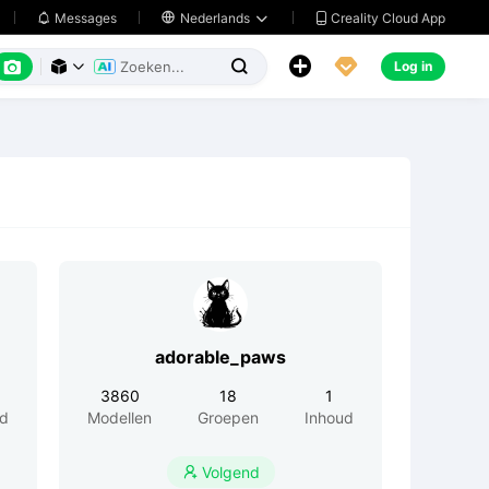
Creality Cloud App
Messages

Nederlands






Log in



adorable_paws
3860
18
1
ud
Modellen
Groepen
Inhoud
Volgend
