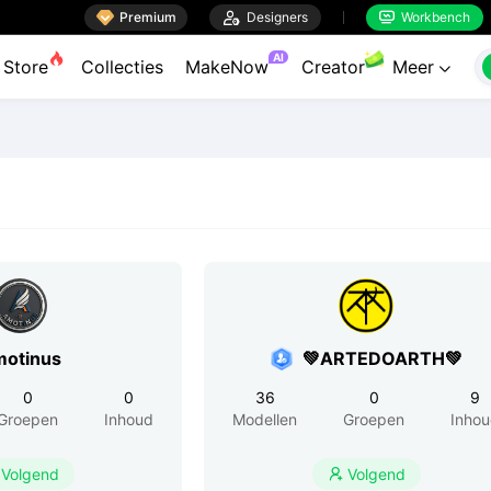

Premium

Designers
Workbench


AI
Store
Collecties
MakeNow
Creator
Meer

otinus
💚ARTEDOARTH💚
0
0
36
0
9
Groepen
Inhoud
Modellen
Groepen
Inho
Volgend
Volgend
