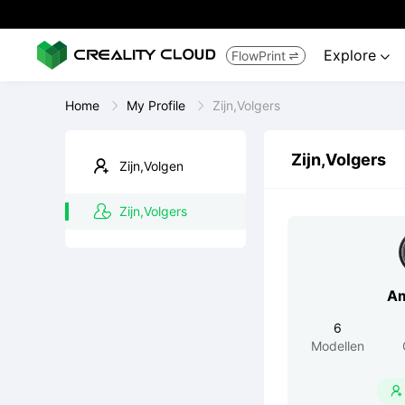
Explore
FlowPrint


Home
My Profile
Zijn,Volgers
Zijn,Volgers
Zijn,Volgen
Zijn,Volgers
Am
6
Modellen
