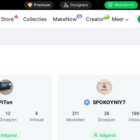

Premium

Designers
Workbench


AI
Store
Collecties
MakeNow
Creator
Meer

PiTon
SPOKOYNIY7
12
6
211
28
196
Groepen
Inhoud
Modellen
Groepen
Inho
Volgend
Volgend
