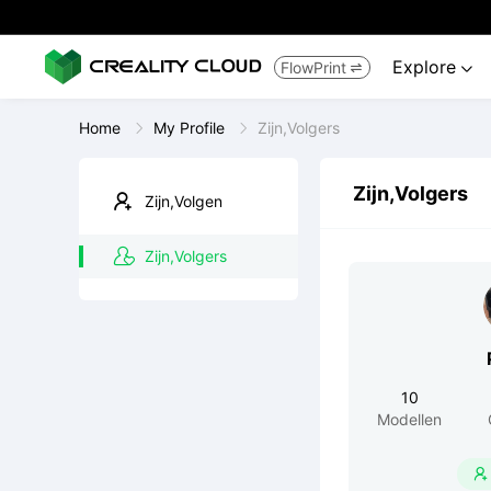
Explore
FlowPrint


Home
My Profile
Zijn,Volgers
Zijn,Volgers
Zijn,Volgen
Zijn,Volgers
10
Modellen
