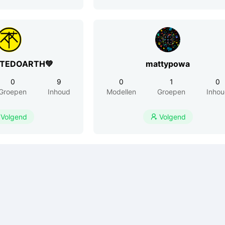
RTEDOARTH💚
mattypowa
0
9
0
1
0
Groepen
Inhoud
Modellen
Groepen
Inho
Volgend
Volgend
