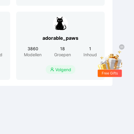
adorable_paws
3860
18
1
ud
Modellen
Groepen
Inhoud
Volgend

Free Gifts