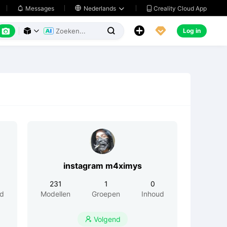
Creality Cloud App
Messages

Nederlands






Log in



instagram m4ximys
231
1
0
ud
Modellen
Groepen
Inhoud
Volgend
