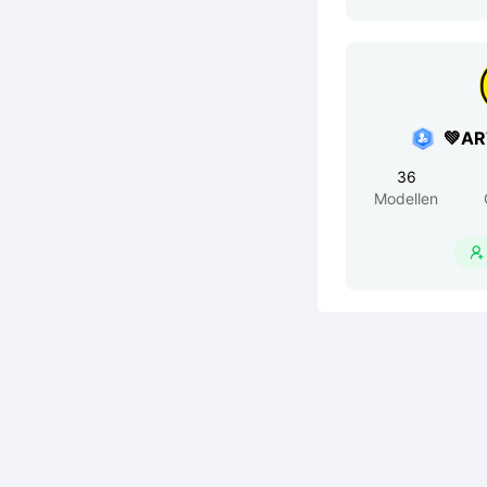
💚A
36
Modellen
