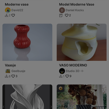
Moderne vase
Model Moderne Vase
David22
Daniel Kocks
2
2


Vaasje
VASO MODERNO
Geelbusje
Studio 3D -I-
3
9
8
1

