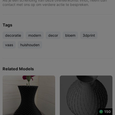
Als je een schending van deze overeenkomst vindt, neem dan
contact met ons op om verdere actie te bespreken.
Tags
decoratie
modern
decor
bloem
3dprint
vaas
huishouden
Related Models
150