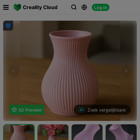

Creality Cloud
Log in




Zoek vergelijkbare

3D Preview
