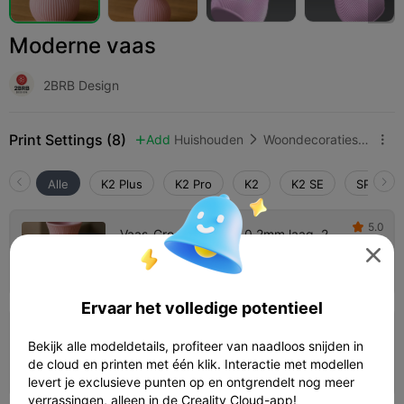
Moderne vaas
2BRB Design
Print Settings (8)
Add
Huishouden
Woondecoraties & ornamenten



Alle
K2 Plus
K2 Pro
K2
K2 SE
SPARKX 
5.0

Vaas-Groot-Formaat-0,2mm laag, 2
wanden, 15% vulling

Auteur
09h 03m
1 plates


208.48g

Ervaar het volledige potentieel
Vaas-Klein-Formaat-0,2mm laag, 2
Bekijk alle modeldetails, profiteer van naadloos snijden in
wanden, 15% vulling
de cloud en printen met één klik. Interactie met modellen
Auteur
25m 27s
1 plates
6.56g



levert je exclusieve punten op en ontgrendelt nog meer
verrassingen, alleen in de Creality Cloud-app!