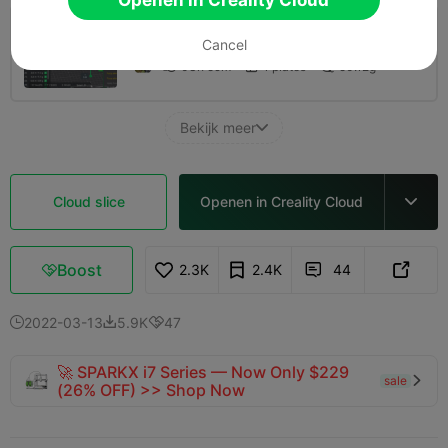
Openen in Creality Cloud
SMOOTH FUZZY SKIN 0.12mm layer, 2
Cancel
walls, 5% infill
03h 59m
1 plates
50.12g



Bekijk meer

Cloud slice
Openen in Creality Cloud

Boost
2.3K
2.4K
44



2022-03-13
5.9K
47



🚀 SPARKX i7 Series — Now Only $229
sale

(26% OFF) >> Shop Now