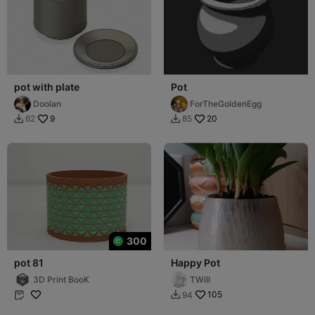
pot with plate
Pot
Doolan
ForTheGoldenEgg
9
20
62
85


300
pot 81
Happy Pot
3D Print BooK
TWill
105
94

