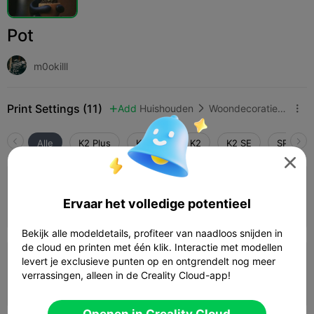
Pot
m0okilll
Print Settings (11)
Add
Huishouden
Woondecoraties & ornamenten



Alle
K2 Plus
K2 Pro
K2
K2 SE
SPARKX 

4.5

0.2mm layer, 3 walls, 15% infill
Ervaar het volledige potentieel
07h 57m
1 plates
283.30g



Bekijk alle modeldetails, profiteer van naadloos snijden in
de cloud en printen met één klik. Interactie met modellen
5.0

levert je exclusieve punten op en ontgrendelt nog meer
0.2mm layer, 5 walls, 15% infill
verrassingen, alleen in de Creality Cloud-app!
03h 48m
3 plates
151.70g


