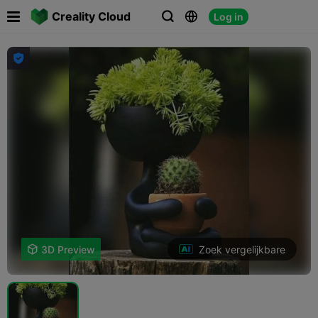

Creality Cloud
Log in




Zoek vergelijkbare

3D Preview