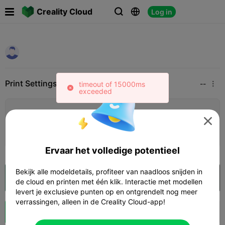

Creality Cloud
Log in



Print Settings
Add
--
timeout of 15000ms


exceeded
Printconfiguratie toevoegen


Verdien meer punten
Ervaar het volledige potentieel
Bekijk alle modeldetails, profiteer van naadloos snijden in
Openen in Creality Cloud
de cloud en printen met één klik. Interactie met modellen
levert je exclusieve punten op en ontgrendelt nog meer
verrassingen, alleen in de Creality Cloud-app!
Boost


