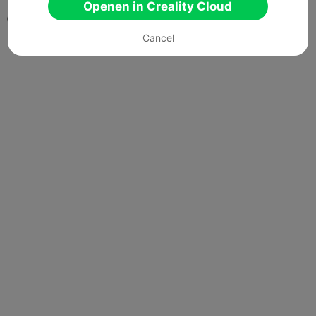
Openen in Creality Cloud
0

Cancel