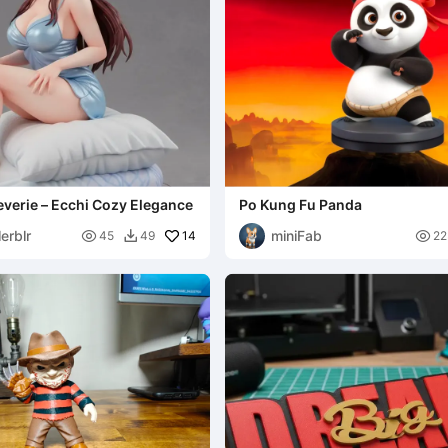
verie – Ecchi Cozy Elegance
Po Kung Fu Panda
erblr
miniFab

14

45
49
22
