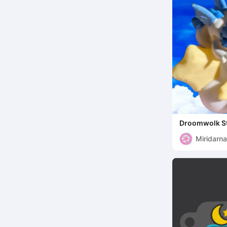
Droomwolk St
Miridarna