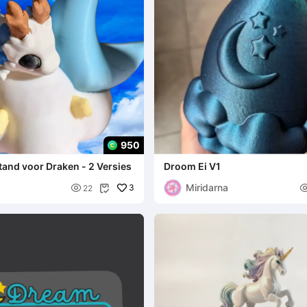
950
and voor Draken - 2 Versies
Droom Ei V1
Miridarna

3
22
