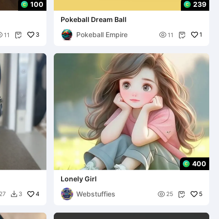
100
239
Pokeball Dream Ball
Pokeball Empire

3

1
11
11


400
Lonely Girl
Webstuffies
4

5
27
3
25

