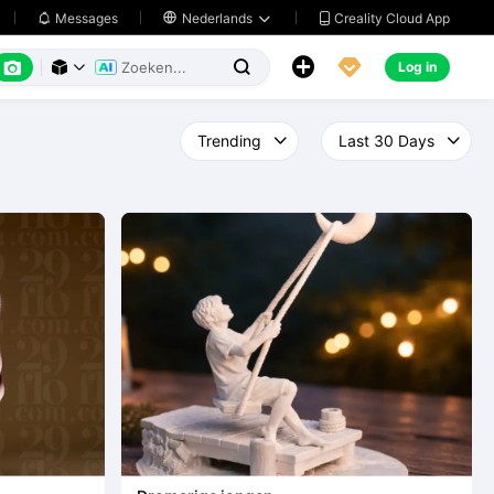
Creality Cloud App
Messages

Nederlands






Log in


