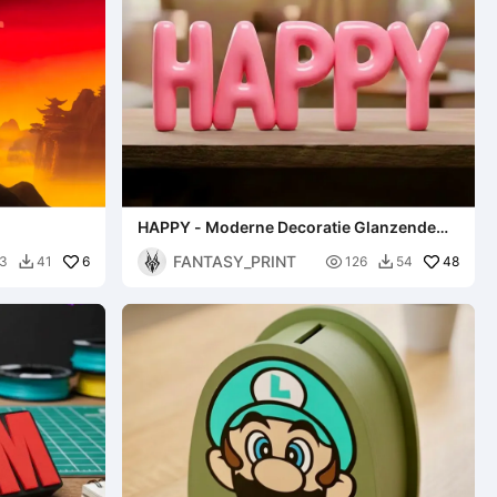
HAPPY - Moderne Decoratie Glanzende
Editie
FANTASY_PRINT
6

48
3
41
126
54

