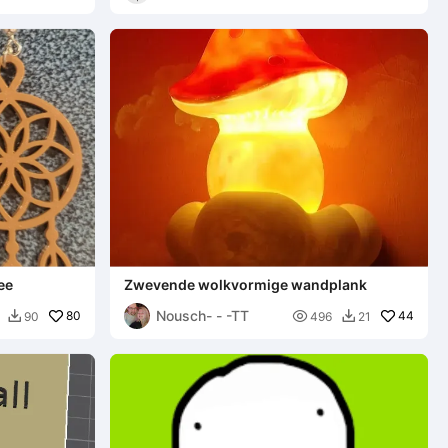
ee
Zwevende wolkvormige wandplank
Nousch- - -TT
80

44
90
496
21

