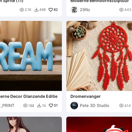
 Sprite (11)
Moderne eenhoornsculptuur
29flo

82

2.1K
468
443

rne Decor Glanzende Editie
Dromenvanger
_PRINT
Pete 3D Studio

51

188
74
414
