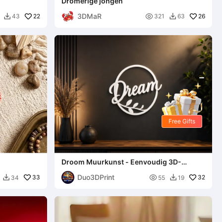
Dromerige jongen
3DMaR
22

26
43
321
63


Free Gifts
Droom Muurkunst - Eenvoudig 3D-
printmodel
Duo3DPrint
33

32
34
55
19

