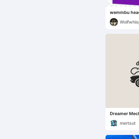
wemmbu hea
Wolfwhis
Dreamer Mecha
mertsut