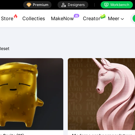

Premium

Designers
Workbench


AI
Store
Collecties
MakeNow
Creator
Meer

Reset