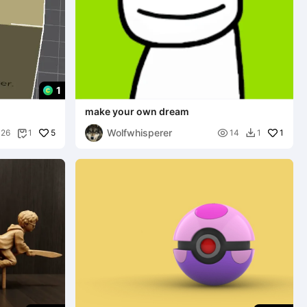
1
make your own dream
Wolfwhisperer
5

1
26
1
14
1

