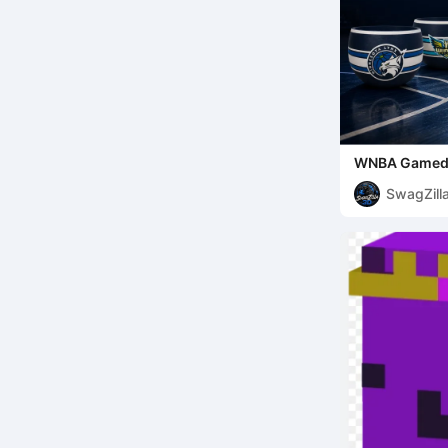
WNBA Gameday
Available
SwagZill