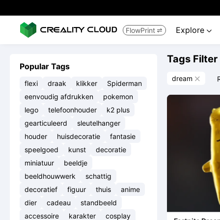
Explore
FlowPrint


Tags Filter
Popular Tags
dream

flexi
draak
klikker
Spiderman
eenvoudig afdrukken
pokemon
lego
telefoonhouder
k2 plus
gearticuleerd
sleutelhanger
houder
huisdecoratie
fantasie
speelgoed
kunst
decoratie
miniatuur
beeldje
beeldhouwwerk
schattig
decoratief
figuur
thuis
anime
dier
cadeau
standbeeld
accessoire
karakter
cosplay