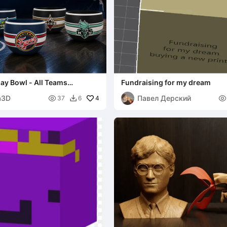
 Bowl - All Teams
Fundraising for my dream
a3D
Павел Дерский

4

37
6
