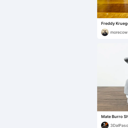
Freddy Kruege
Figuur
morecow
Mate Burro S
3DalPas