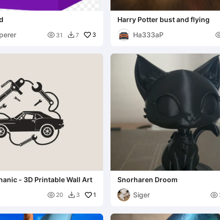
d
Harry Potter bust and flying
perer
Ha333aP

3
31
7

nic - 3D Printable Wall Art
Snorharen Droom
Siger

1

20
3
