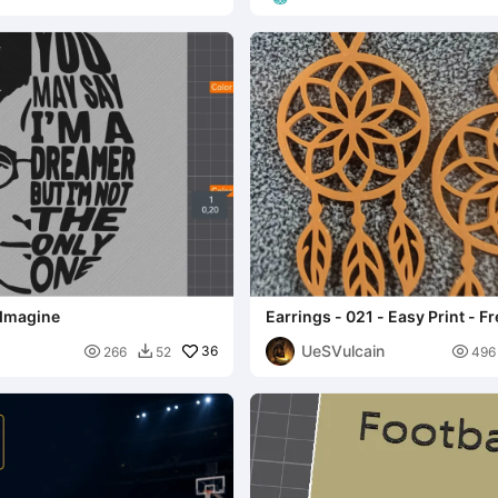
Imagine
Earrings - 021 - Easy Print - Fr
UeSVulcain

36

266
52
496
