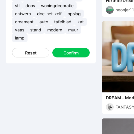
Fortnite Dream
stl
doos
woningdecoratie
neonjer11
ontwerp
doe-het-zelf
opslag
ornament
auto
tafelblad
kat
vaas
stand
modern
muur
lamp
Reset
Confirm
DREAM - Mode
FANTASY