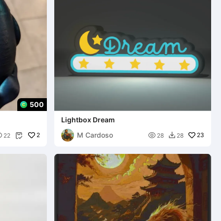
500
Lightbox Dream
M Cardoso

2

23
22
28
28

