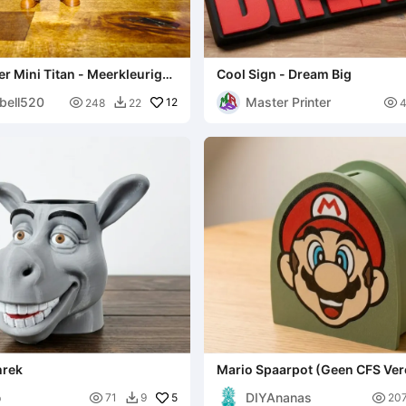
r Mini Titan - Meerkleurige
Cool Sign - Dream Big
bell520
Master Printer

12

248
22

hrek
Mario Spaarpot (Geen CFS Ver
o
DIYAnanas

5

71
9
20
