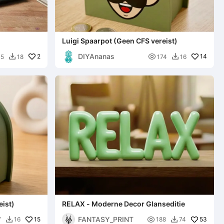
Luigi Spaarpot (Geen CFS vereist)
DIYAnanas
2

14
45
18
174
16


eist)
RELAX - Moderne Decor Glanseditie
FANTASY_PRINT
15

53
7
16
188
74

