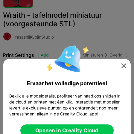
Wraith - tafelmodel miniatuur
(voorgesteunde STL)
YasashiiKyojinStudio
Print Settings
Add
Miniaturen
Overig




Printconfiguratie toevoegen

Ervaar het volledige potentieel
Verdien meer punten
Bekijk alle modeldetails, profiteer van naadloos snijden in
300
de cloud en printen met één klik. Interactie met modellen

levert je exclusieve punten op en ontgrendelt nog meer
verrassingen, alleen in de Creality Cloud-app!
Koop
Openen in Creality Cloud