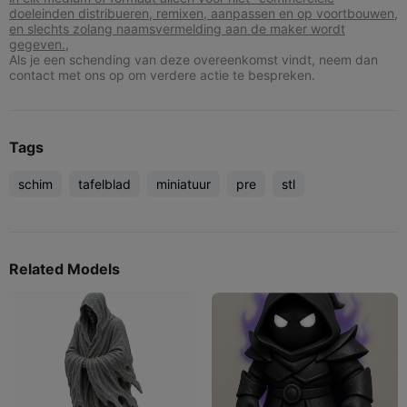
doeleinden distribueren, remixen, aanpassen en op voortbouwen,
en slechts zolang naamsvermelding aan de maker wordt
gegeven.,
Als je een schending van deze overeenkomst vindt, neem dan
contact met ons op om verdere actie te bespreken.
Tags
schim
tafelblad
miniatuur
pre
stl
Related Models