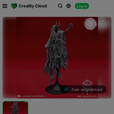

Creality Cloud
Log in



Zoek vergelijkbare