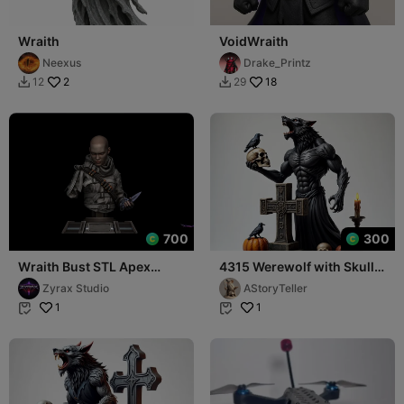
Wraith
VoidWraith
Neexus
Drake_Printz
2
18
12
29


700
300
Wraith Bust STL Apex
4315 Werewolf with Skull –
Legends Sculpture 3D
Minimalist Statue STL DND
Zyrax Studio
AStoryTeller
Print Model
ARTE
1
1

