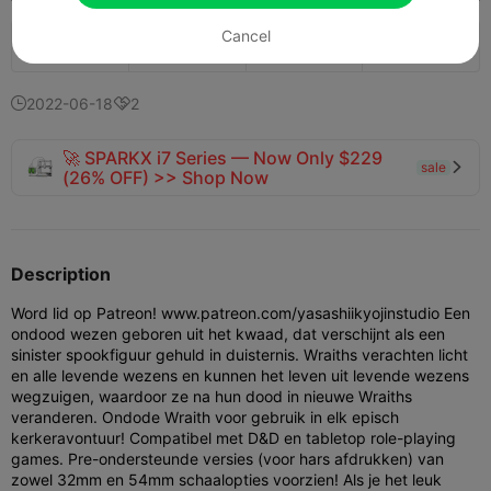
Cancel
136
27
1


2022-06-18
2


🚀 SPARKX i7 Series — Now Only $229
sale

(26% OFF) >> Shop Now
Description
Word lid op Patreon! www.patreon.com/yasashiikyojinstudio Een
ondood wezen geboren uit het kwaad, dat verschijnt als een
sinister spookfiguur gehuld in duisternis. Wraiths verachten licht
en alle levende wezens en kunnen het leven uit levende wezens
wegzuigen, waardoor ze na hun dood in nieuwe Wraiths
veranderen. Ondode Wraith voor gebruik in elk episch
kerkeravontuur! Compatibel met D&D en tabletop role-playing
games. Pre-ondersteunde versies (voor hars afdrukken) van
zowel 32mm en 54mm schaalopties voorzien! Als je het leuk