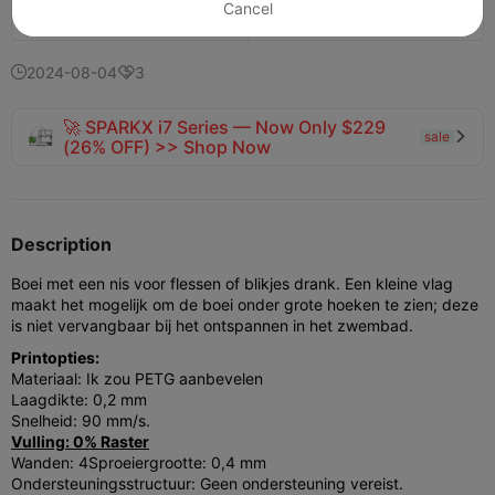
Cancel
138
82
1


2024-08-04
3


🚀 SPARKX i7 Series — Now Only $229
sale

(26% OFF) >> Shop Now
Description
Boei met een nis voor flessen of blikjes drank. Een kleine vlag
maakt het mogelijk om de boei onder grote hoeken te zien; deze
is niet vervangbaar bij het ontspannen in het zwembad.
Printopties:
Materiaal: Ik zou PETG aanbevelen
Laagdikte: 0,2 mm
Snelheid: 90 mm/s.
Vulling: 0% Raster
Wanden: 4Sproeiergrootte: 0,4 mm
Ondersteuningsstructuur: Geen ondersteuning vereist.