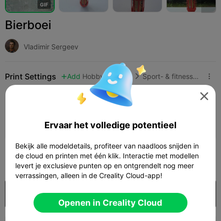
G
I
F
Bierboei
Vladimir Sergeev
Print Settings
Add
Hobby's & DHZ
Sport- & fitnessapparatuur




Printconfiguratie toevoegen

Verdien meer punten
Ervaar het volledige potentieel
Bekijk alle modeldetails, profiteer van naadloos snijden in
50
de cloud en printen met één klik. Interactie met modellen

levert je exclusieve punten op en ontgrendelt nog meer
verrassingen, alleen in de Creality Cloud-app!
Koop
Openen in Creality Cloud