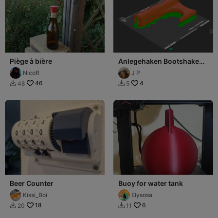
Piège à bière
Anlegehaken Bootshaken
24mm Holzstiel
NicoR
J P
46
4
48
5


Beer Counter
Buoy for water tank
Kissi_Boi
Elysosa
18
6
20
11

