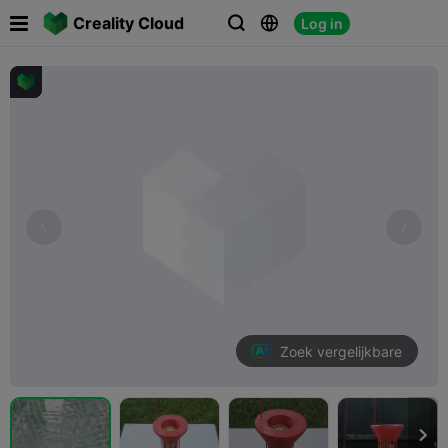

Creality Cloud
Log in



Zoek vergelijkbare
