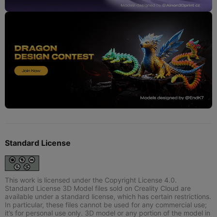
Standard License
This work is licensed under the Copyright License 4.0.
Standard License 3D Model files sold on Creality Cloud are
available under a standard license, which has certain restrictions.
In particular, these files cannot be used for any commercial use;
it’s for personal use only. 3D model or any portion of the model in