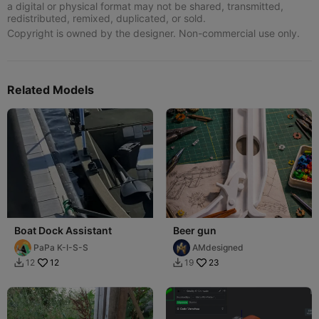
a digital or physical format may not be shared, transmitted,
redistributed, remixed, duplicated, or sold.
Copyright is owned by the designer. Non-commercial use only.
Related Models
Boat Dock Assistant
Beer gun
PaPa K-I-S-S
AMdesigned
12
23
12
19

