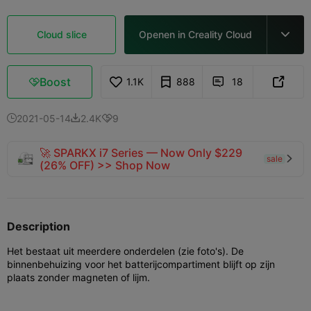
Cloud slice
Openen in Creality Cloud

Boost
1.1K
888
18



2021-05-14
2.4K
9



🚀 SPARKX i7 Series — Now Only $229
sale

(26% OFF) >> Shop Now
Description
Het bestaat uit meerdere onderdelen (zie foto's). De
binnenbehuizing voor het batterijcompartiment blijft op zijn
plaats zonder magneten of lijm.