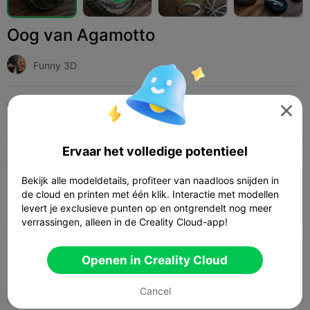
Oog van Agamotto
Funny 3D
Print Settings (2)
Add
Mode
Cosplay




Alle
K2 Plus
K2 Pro
K2
K2 SE
SPARKX 
Ervaar het volledige potentieel
4.0

Bekijk alle modeldetails, profiteer van naadloos snijden in
0,2mm laag, 2 wanden, 15% infill
de cloud en printen met één klik. Interactie met modellen
01h 15m
1 plates
30.73g



levert je exclusieve punten op en ontgrendelt nog meer
verrassingen, alleen in de Creality Cloud-app!
0,2mm laag, 2 wanden, 15% infill
Openen in Creality Cloud
02h 01m
1 plates
31.23g



Cancel