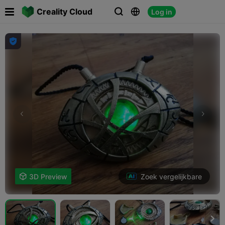

Creality Cloud
Log in




Zoek vergelijkbare

3D Preview
