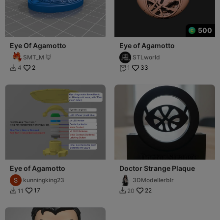
500
Eye Of Agamotto
Eye of Agamotto
SMT_M 🦊
STLworld
2
33
4
1


Eye of Agamotto
Doctor Strange Plaque
kunningking23
3DModellerblr
17
22
11
20

