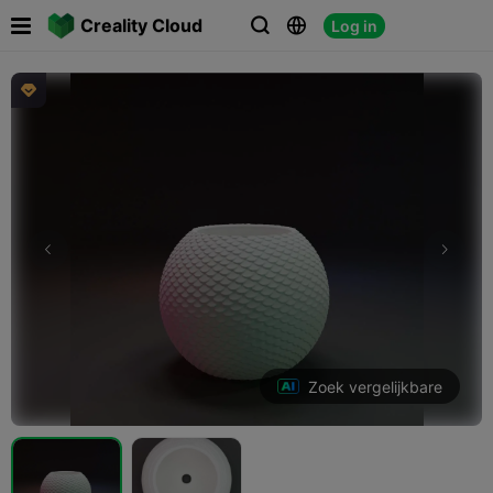

Creality Cloud
Log in




Zoek vergelijkbare