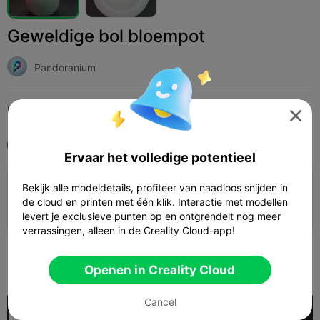
Geweldige bol bloempot
Pandoranium
Print Settings (1)
Add
Huishouden
Woondecoraties & ornamenten




Alle
K1
Ervaar het volledige potentieel
Bekijk alle modeldetails, profiteer van naadloos snijden in
0.08mm layer, 3 walls, 15% infill
de cloud en printen met één klik. Interactie met modellen
04h 26m
1 plates
119.13g



levert je exclusieve punten op en ontgrendelt nog meer
verrassingen, alleen in de Creality Cloud-app!
300

Openen in Creality Cloud
Cancel
$7.99/Month
US$2.97