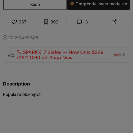
Ontgrendel meer modellen
Koop

667
392
3


2022-04-29
5


🚀 SPARKX i7 Series — Now Only $229
sale

(26% OFF) >> Shop Now
Description
Populaire bloempot