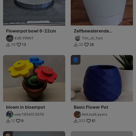
Flowerpot bowl 6-22cm
Zelfbewaterende
Kruidenpot
43D PRINT
Tim_of_Tom
13
26
38
35



bloem in bloempot
Basic Flower Pot
user1954513976
NotJustLayers
9
61
12
202

