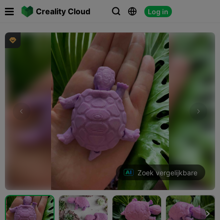

Creality Cloud
Log in




Zoek vergelijkbare
