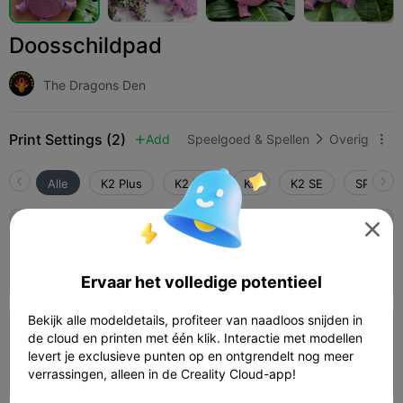
Doosschildpad
The Dragons Den
Print Settings (2)
Add
Speelgoed & Spellen
Overig



Alle
K2 Plus
K2 Pro
K2
K2 SE
SPARKX 
5.0


K2 0,2 mm laaghoogte, 2 wanden, 10%
vulling
02h 28m
1 plates
69.44g



Ervaar het volledige potentieel
Bekijk alle modeldetails, profiteer van naadloos snijden in
0,2 mm laaghoogte, 2 wanden, 10 vulling
de cloud en printen met één klik. Interactie met modellen
levert je exclusieve punten op en ontgrendelt nog meer
21m 54s
1 plates
9.90g



verrassingen, alleen in de Creality Cloud-app!