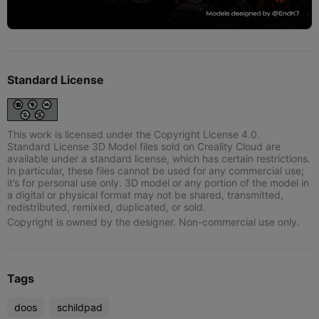
Standard License
This work is licensed under the Copyright License 4.0.
Standard License 3D Model files sold on Creality Cloud are
available under a standard license, which has certain restrictions.
In particular, these files cannot be used for any commercial use;
it’s for personal use only. 3D model or any portion of the model in
a digital or physical format may not be shared, transmitted,
redistributed, remixed, duplicated, or sold.
Copyright is owned by the designer. Non-commercial use only.
Tags
doos
schildpad