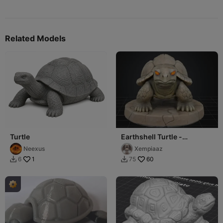
Related Models
Turtle
Earthshell Turtle -
Xempiaaz
Neexus
Xempiaaz
1
60
6
75

