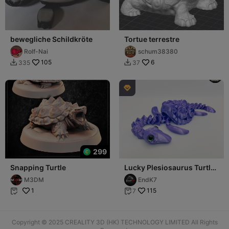
bewegliche Schildkröte
Tortue terrestre
Rolf-Nai
schum38380
105
6
335
37



299
Snapping Turtle
Lucky Plesiosaurus Turtle
- Swappable Shell -
M3DM
EndK7
Articulated
1
115
7


Copyright © 2025 CREALITY 3D (HK) TECHNOLOGY LIMITED All Rights