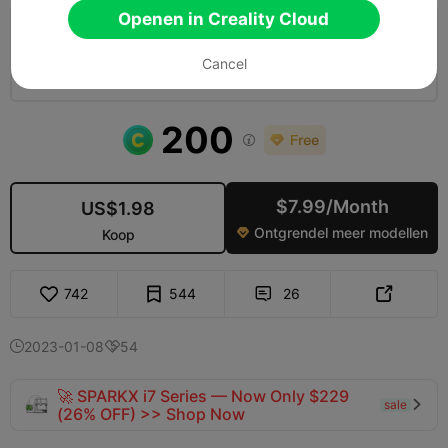
Openen in Creality Cloud
0.2mm laag, 2 wanden, 10 vulling
Cancel
03h 19m
3 plates
147.44g



200

$7.99/Month
US$1.98
Ontgrendel meer modellen
Koop

742
544
26


2023-01-08
54


🚀 SPARKX i7 Series — Now Only $229
sale

(26% OFF) >> Shop Now