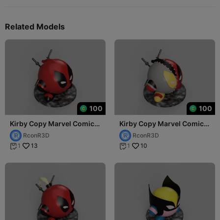
Related Models
100
100
Kirby Copy Marvel Comics
Kirby Copy Marvel Comics
Deadpool (Wade Wilson)
Evil Deadpool (Wade
RconR3D
RconR3D
Wilson)
13
10
1
1

