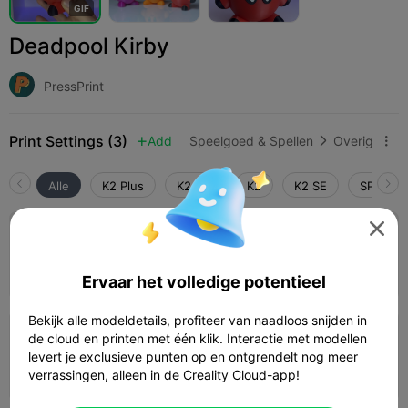
G
I
F
Deadpool Kirby
PressPrint
Print Settings (3)
Add
Speelgoed & Spellen
Overig



Alle
K2 Plus
K2 Pro
K2
K2 SE
SPARKX 

5.0

0.16mm laag, 3 wanden, 20 vulling
08h 03m
3 plates
238.89g



Ervaar het volledige potentieel
Bekijk alle modeldetails, profiteer van naadloos snijden in
de cloud en printen met één klik. Interactie met modellen
0.16mm laag, 3 wanden, 20% vulling
levert je exclusieve punten op en ontgrendelt nog meer
09h 23m
3 plates
237.67g



verrassingen, alleen in de Creality Cloud-app!