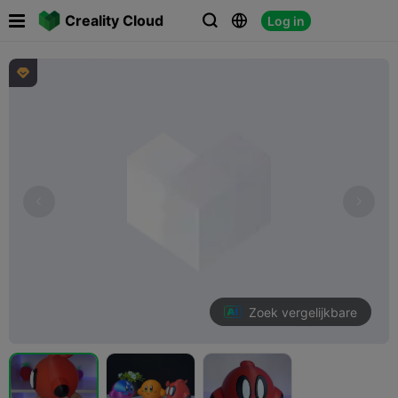

Creality Cloud
Log in




Zoek vergelijkbare