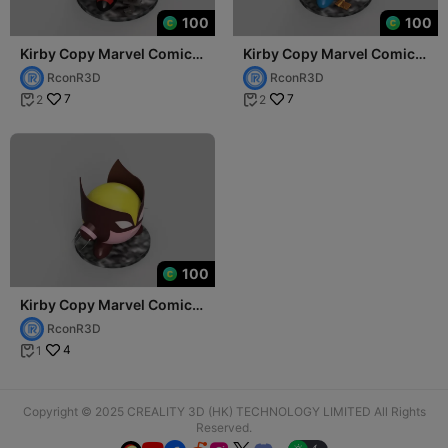
100
100
Kirby Copy Marvel Comics
Kirby Copy Marvel Comics
Lady Deadpool (Wanda
Wolverine (Logan)
RconR3D
RconR3D
Wilson)
7
7
2
2


100
Kirby Copy Marvel Comics
Dark Wolverine (Daken)
RconR3D
4
1

Copyright © 2025 CREALITY 3D (HK) TECHNOLOGY LIMITED All Rights
Reserved.