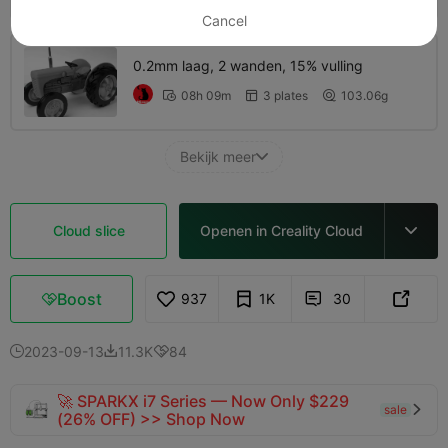
Cancel
0.2mm laag, 2 wanden, 15% vulling
08h 09m
3 plates
103.06g



Bekijk meer

Cloud slice
Openen in Creality Cloud

Boost
937
1K
30



2023-09-13
11.3K
84



🚀 SPARKX i7 Series — Now Only $229
sale

(26% OFF) >> Shop Now