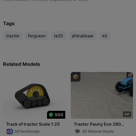
Tags
tractor
ferguson
te20
afdrukbaar
kit
Related Models
500
G
I
F
Track of tractor Scale 1:25
Tractor Pauny Evo 280
1:32
3DTechDesign
3D Minimal Studio