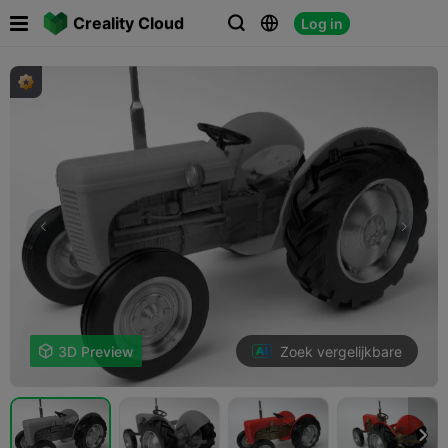

Creality Cloud
Log in



Zoek vergelijkbare

3D Preview
