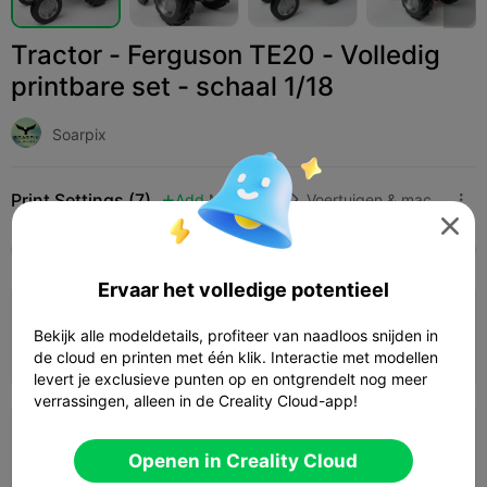
Tractor - Ferguson TE20 - Volledig
printbare set - schaal 1/18
Soarpix
Print Settings (7)
Add
Miniaturen
Voertuigen & machines




Alle
K2 Plus
K2 Pro
K2
K2 SE
SPARKX 
Ervaar het volledige potentieel
4.0

0.2mm laag, 2 wanden, 15% vulling
Bekijk alle modeldetails, profiteer van naadloos snijden in
06h 24m
1 plates
107.45g



de cloud en printen met één klik. Interactie met modellen
levert je exclusieve punten op en ontgrendelt nog meer
verrassingen, alleen in de Creality Cloud-app!
4.0

0.08mm laag, 2 wanden, 15% vulling
Openen in Creality Cloud
08h 06m
1 plates
156.15g


