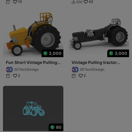
10
42
696


2,000
3,000
Fun Short Vintage Pulling
Vintage Pulling tractor
tractor Scale 1:25
Version 3 Scale 1:25
3DTechDesign
3DTechDesign
2
2


80