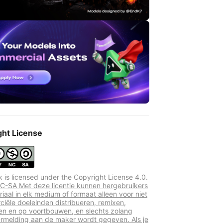
ght License
k is licensed under the Copyright License 4.0.
-SA Met deze licentie kunnen hergebruikers
iaal in elk medium of formaat alleen voor niet
iële doeleinden distribueren, remixen,
n en op voortbouwen, en slechts zolang
melding aan de maker wordt gegeven. Als je