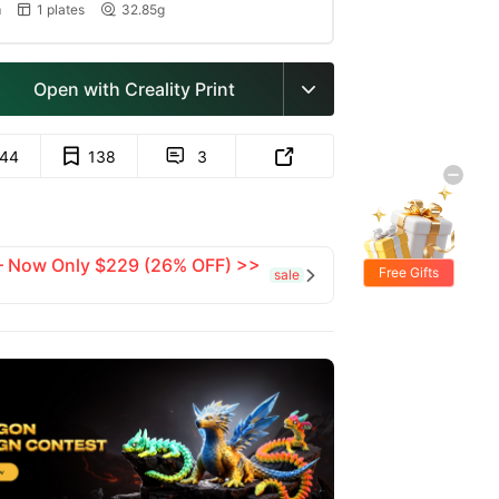
m
1 plates
32.85g


Open with Creality Print

144
138
3


 — Now Only $229 (26% OFF) >>
Free Gifts
sale
