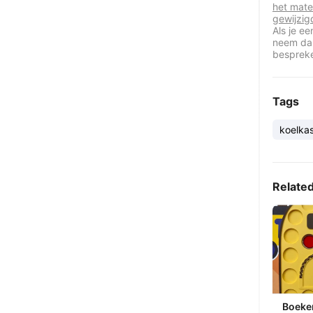
het mate
gewijzig
Als je e
neem dan
besprek
Tags
koelka
Relate
Boeke