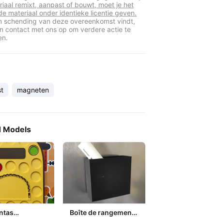
riaal remixt, aanpast of bouwt, moet je het
de materiaal onder identieke licentie geven.
en schending van deze overeenkomst vindt,
 contact met ons op om verdere actie te
en.
st
magneten
d Models
ntas
Boîte de rangement