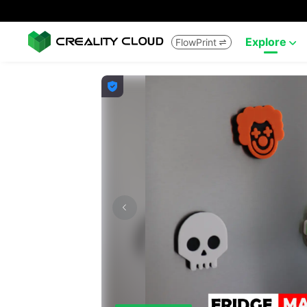
Explore
FlowPrint


