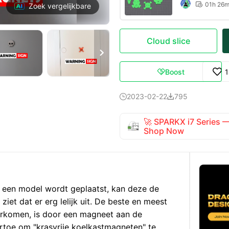
01h 26

Zoek vergelijkbare
Cloud slice

Boost

2023-02-22
795


🚀 SPARKX i7 Series
Shop Now
 een model wordt geplaatst, kan deze de
ziet dat er erg lelijk uit. De beste en meest
orkomen, is door een magneet aan de
ertoe om "krasvrije koelkastmagneten" te