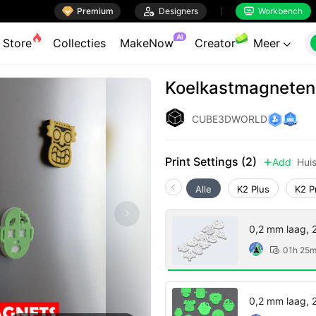

Premium

Designers
Workbench


AI
Store
Collecties
MakeNow
Creator
Meer

Koelkastmagneten
CUBE3DWORLD
Print Settings (2)
Add
Hui

Alle
K2 Plus
K2 P
0,2 mm laag, 2
01h 25

0,2 mm laag, 2