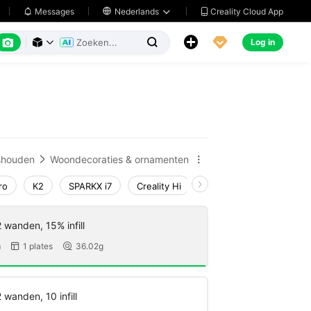
Creality Cloud App
Messages

Nederlands






Log in



shouden
Woondecoraties & ornamenten


ro
K2
SPARKX i7
Creality Hi
K1 Max 2025_CFS-C
 wanden, 15% infill
m
1 plates
36.02g


 wanden, 10 infill