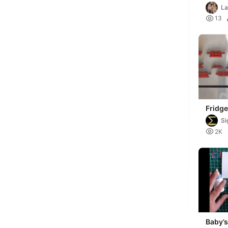
magne
La
schijv

13
Fridg
Si

2K
Baby’s