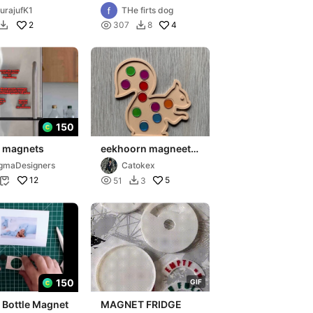
tische
pour frigo
urajufK1
THe firts dog
en
2

4
307
8


150
e magnets
eekhoorn magneet
fiches
gmaDesigners
Catokex
12

5
51
3


150
G
I
F
 Bottle Magnet
MAGNET FRIDGE