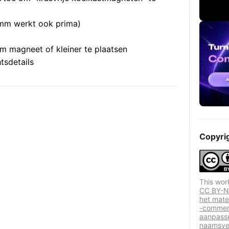
 mm werkt ook prima)
 magneet of kleiner te plaatsen
tsdetails
Copyri
This wor
CC BY-NC
het mater
-commerc
aanpasse
naamsver