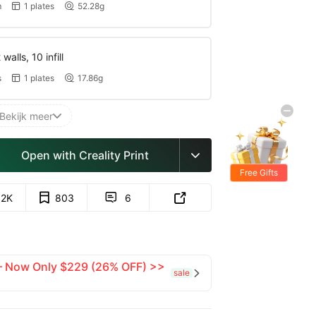
m
1 plates
52.28g


walls, 10 infill
s
1 plates
17.86g


Bekijk meer

Open with Creality Print

Free Gifts
.2K
803
6


 — Now Only $229 (26% OFF) >>
sale
