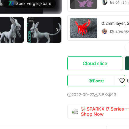
01h 54

Zoek vergelijkbare
0.2mm layer, 2 

49m 05

Cloud slice
Boost
1

2022-09-27
3.5K
13



🚀 SPARKX i7 Series
Shop Now