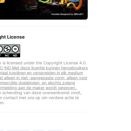
ght License
k is licensed under the Copyright License 4.0.
-ND Met deze licentie kunnen hergebruikers
riaal kopiëren en verspreiden in elk medium
at alleen in niet -aangepaste vorm, alleen voor
mmerciële doeleinden, en slechts zolang
rmelding aan de maker wordt gegeven.,
en schending van deze overeenkomst vindt,
 contact met ons op om verdere actie te
en.