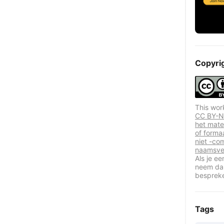
Copyri
This wor
CC BY-NC
het mate
of forma
niet -co
naamsve
Als je e
neem dan
besprek
Tags