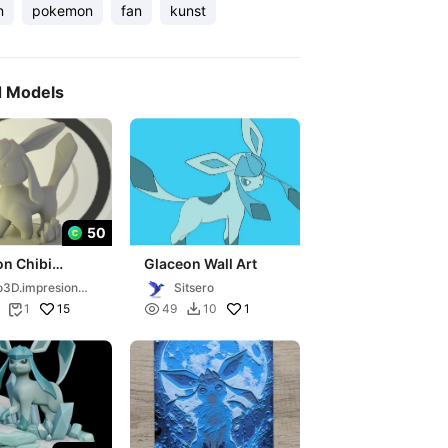
n
pokemon
fan
kunst
d Models
50
on Chibi
Glaceon Wall Art
t
o3D.impresione
Sitsero
15

1
1
49
10

