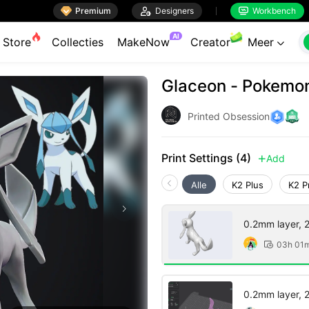

Premium

Designers
Workbench


AI
Store
Collecties
MakeNow
Creator
Meer

Glaceon - Pokemon
Printed Obsession
Print Settings (4)
Add

Alle
K2 Plus
K2 P
0.2mm layer, 2 
03h 01

0.2mm layer, 2 