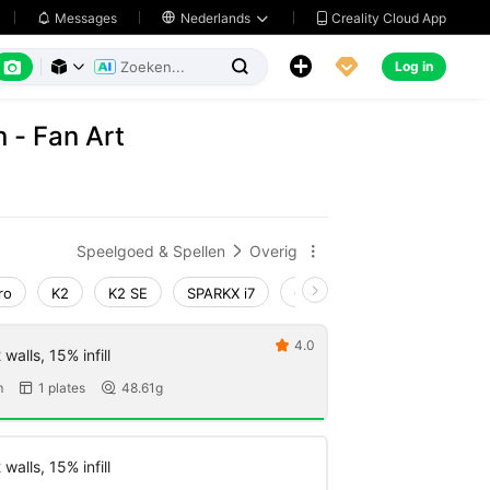
Creality Cloud App
Messages

Nederlands






Log in



 - Fan Art
Speelgoed & Spellen
Overig


ro
K2
K2 SE
SPARKX i7
Creality Hi
Ender-3 V4
4.0

walls, 15% infill
m
1 plates
48.61g


walls, 15% infill