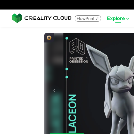
Explore
FlowPrint

