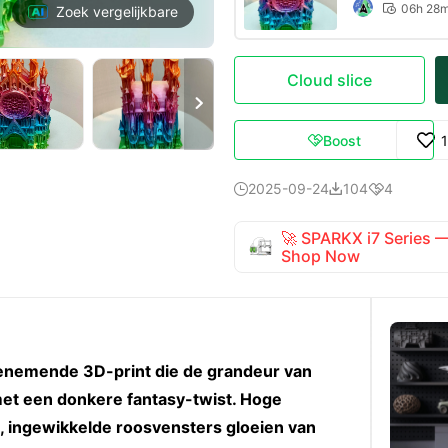
06h 28

Zoek vergelijkbare
Cloud slice

Boost

2025-09-24
104
4



🚀 SPARKX i7 Series
Shop Now
enemende 3D-print die de grandeur van
et een donkere fantasy-twist. Hoge
, ingewikkelde roosvensters gloeien van