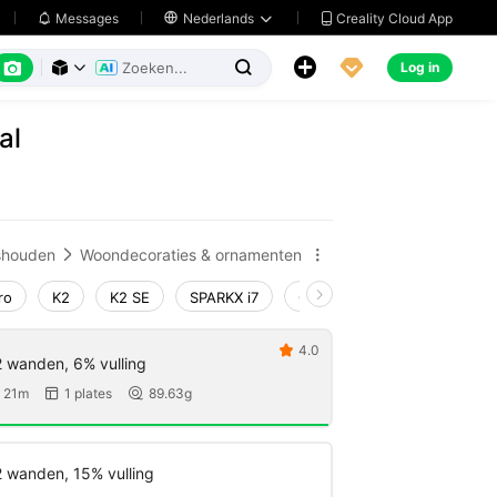
Creality Cloud App
Messages

Nederlands






Log in



al
shouden
Woondecoraties & ornamenten


ro
K2
K2 SE
SPARKX i7
Creality Hi
Ender-3 V4
4.0

2 wanden, 6% vulling
 21m
1 plates
89.63g


2 wanden, 15% vulling