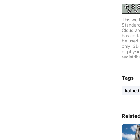
This wor
Standard
Cloud ar
has certa
be used 
only. 3D 
or physi
redistrib
Tags
kathed
Relate