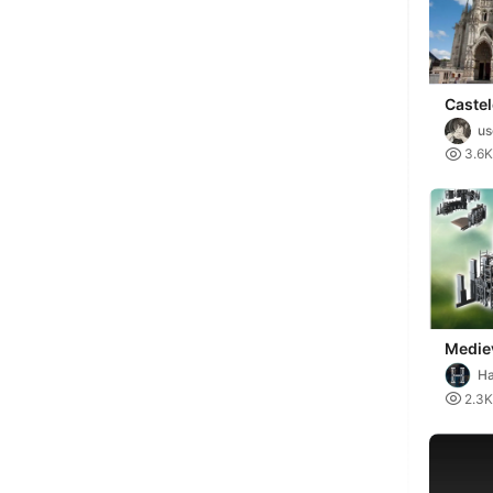
Castel
Gótic
u
0

3.6K
Medie
cathed
Ha
constr
Mi

2.3K
woode