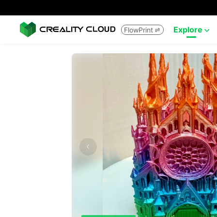
Explore
FlowPrint

