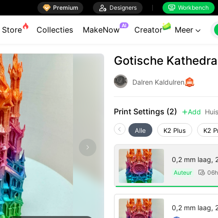

Premium

Designers
Workbench


AI
Store
Collecties
MakeNow
Creator
Meer

Gotische Kathedra
Dalren Kaldulren
Print Settings (2)
Add
Hui

Alle
K2 Plus
K2 P
0,2 mm laag, 
Auteur
06h

0,2 mm laag, 