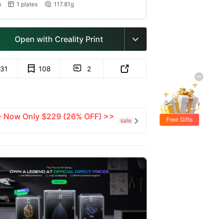
m
1 plates
117.81g


Open with Creality Print

131
108
2


 — Now Only $229 (26% OFF) >>
Free Gifts
sale
