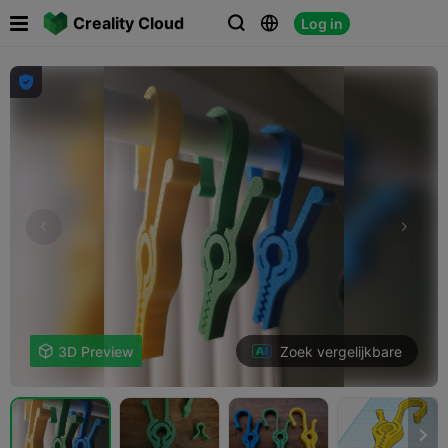

Creality Cloud
Log in




Zoek vergelijkbare

3D Preview
