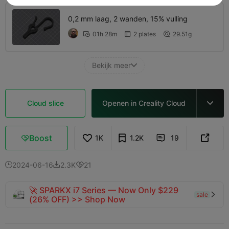
0,2 mm laag, 2 wanden, 15% vulling
01h 28m
2 plates
29.51g



Bekijk meer

Cloud slice
Openen in Creality Cloud

Boost
1K
1.2K
19



2024-06-16
2.3K
21



🚀 SPARKX i7 Series — Now Only $229
sale

(26% OFF) >> Shop Now