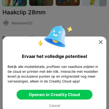
Haakclip 28mm
RainbowVCD
Print Settings (9)
Add
Huishouden
Gereedschap & reserveonderdelen




Alle
K2 Plus
K2 Pro
K2
K2 SE
SPARKX 
Ervaar het volledige potentieel
4.0

0,2 mm laag, 2 wanden, 15% vulling
Bekijk alle modeldetails, profiteer van naadloos snijden in
de cloud en printen met één klik. Interactie met modellen
45m 40s
1 plates
15.59g



levert je exclusieve punten op en ontgrendelt nog meer
verrassingen, alleen in de Creality Cloud-app!
0,2 mm laag, 3 wanden, 15% vulling
Openen in Creality Cloud
01h 19m
2 plates
31.71g



Cancel