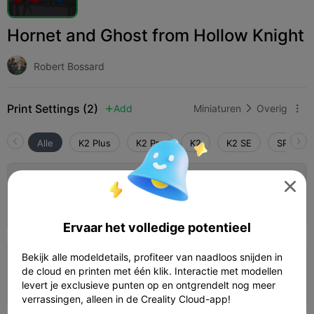
Hornet and Ghost from Hollow Knight
Robert Bossard
Print Settings (2)
Add
Miniaturen
Overig



Alle
K2 Plus
K2 Pro
K2
K2 SE
SPARKX 

0.2mm layer, 2 walls, 15% infill
Auteur
1d 12h
1 plates
590.61g



Ervaar het volledige potentieel
Bekijk alle modeldetails, profiteer van naadloos snijden in
0.2mm layer, 2 walls, 15% infill
de cloud en printen met één klik. Interactie met modellen
06h 38m
1 plates
125.49g



levert je exclusieve punten op en ontgrendelt nog meer
verrassingen, alleen in de Creality Cloud-app!