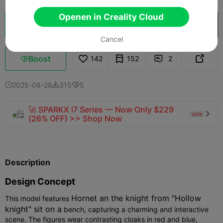
Openen in Creality Cloud
Cloud slice
Openen in Creality Cloud

Cancel
Boost
142
152
2



2025-08-28
315
5



🚀 SPARKX i7 Series — Now Only $229
sale

(26% OFF) >> Shop Now
Description
Design Concept
Hornet an the knight from "Hollow
This model features
knight" sit on a
bench, capturing a charming and interactive
scene. The figures wear contrasting cloaks in red and blue,