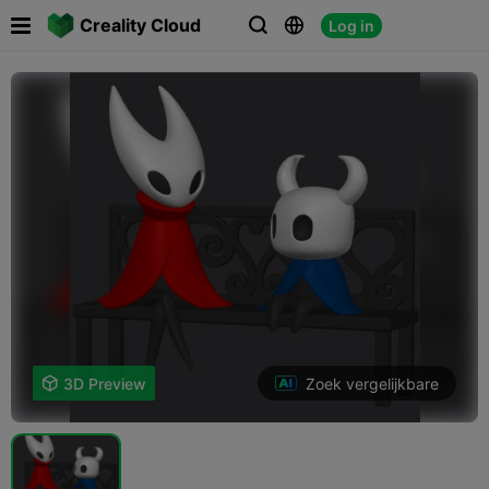

Creality Cloud
Log in



Zoek vergelijkbare

3D Preview