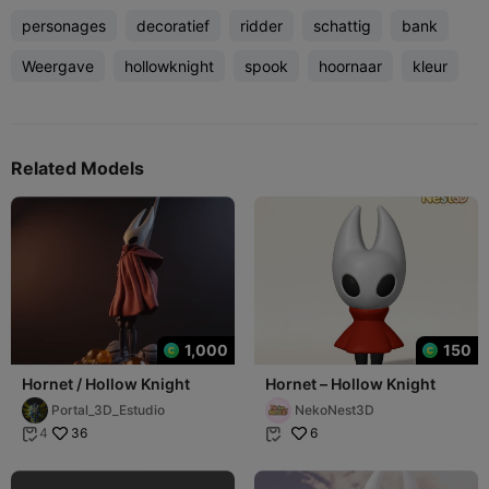
personages
decoratief
ridder
schattig
bank
Weergave
hollowknight
spook
hoornaar
kleur
Related Models
1,000
150
Hornet / Hollow Knight
Hornet – Hollow Knight
Portal_3D_Estudio
NekoNest3D
36
6
4

