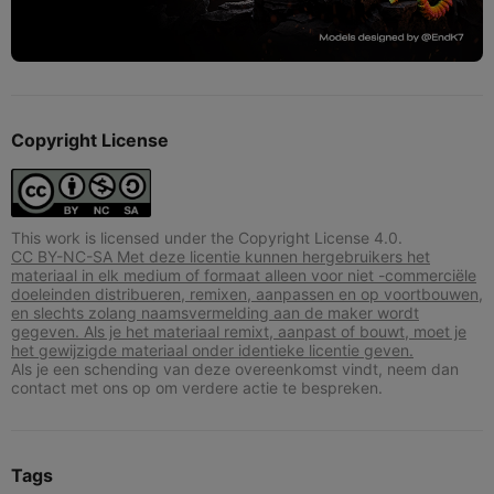
Copyright License
This work is licensed under the Copyright License 4.0.
CC BY-NC-SA Met deze licentie kunnen hergebruikers het
materiaal in elk medium of formaat alleen voor niet -commerciële
doeleinden distribueren, remixen, aanpassen en op voortbouwen,
en slechts zolang naamsvermelding aan de maker wordt
gegeven. Als je het materiaal remixt, aanpast of bouwt, moet je
het gewijzigde materiaal onder identieke licentie geven.
Als je een schending van deze overeenkomst vindt, neem dan
contact met ons op om verdere actie te bespreken.
Tags