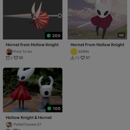
200
G
I
F
Hornet from Hollow Knight
Hornet From Hollow Knight
Print To Go
S0RIN
20
37
3
73


100
Hollow Knight & Hornet
PetiteThunder37