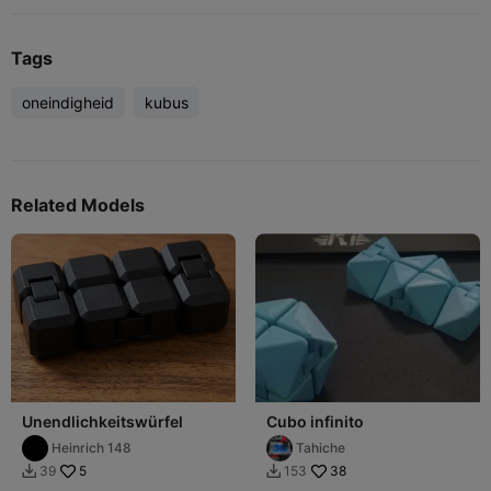
Tags
oneindigheid
kubus
Related Models
Unendlichkeitswürfel
Cubo infinito
Heinrich 148
Tahiche
5
38
39
153

