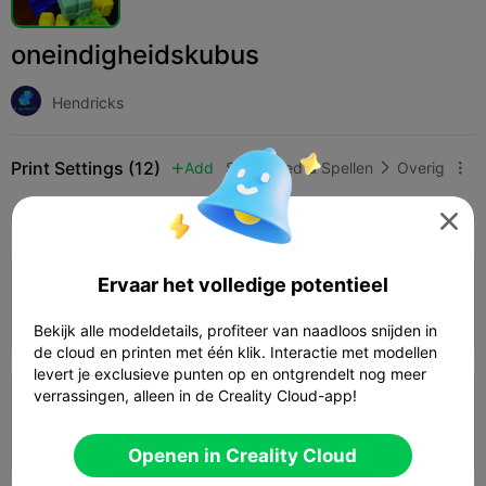
oneindigheidskubus
Hendricks
Print Settings (12)
Add
Speelgoed & Spellen
Overig



Alle
K2 Plus
K2 Pro
K2
K2 SE
SPARKX 

4.6

Ervaar het volledige potentieel
0.2mm layer, 2 walls, 15% infill
01h 17m
1 plates
29.88g



Bekijk alle modeldetails, profiteer van naadloos snijden in
de cloud en printen met één klik. Interactie met modellen
levert je exclusieve punten op en ontgrendelt nog meer
4.0

verrassingen, alleen in de Creality Cloud-app!
0.2mm layer, 2 walls, 10% infill
01h 10m
1 plates
26.37g



Openen in Creality Cloud