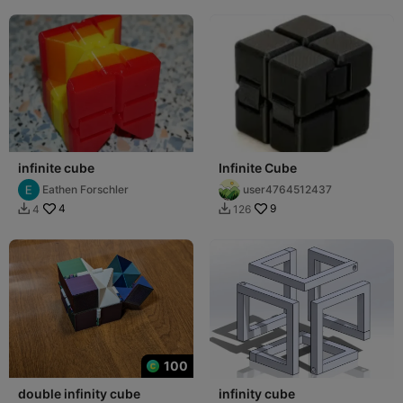
infinite cube
Infinite Cube
Eathen Forschler
user4764512437
4
9
4
126


100
double infinity cube
infinity cube