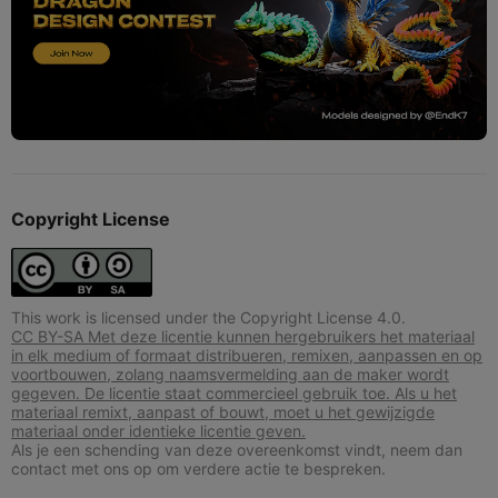
Copyright License
This work is licensed under the Copyright License 4.0.
CC BY-SA Met deze licentie kunnen hergebruikers het materiaal
in elk medium of formaat distribueren, remixen, aanpassen en op
voortbouwen, zolang naamsvermelding aan de maker wordt
gegeven. De licentie staat commercieel gebruik toe. Als u het
materiaal remixt, aanpast of bouwt, moet u het gewijzigde
materiaal onder identieke licentie geven.
Als je een schending van deze overeenkomst vindt, neem dan
contact met ons op om verdere actie te bespreken.