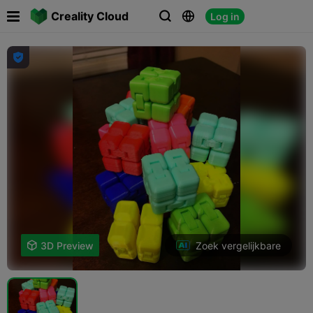

Creality Cloud
Log in




Zoek vergelijkbare

3D Preview