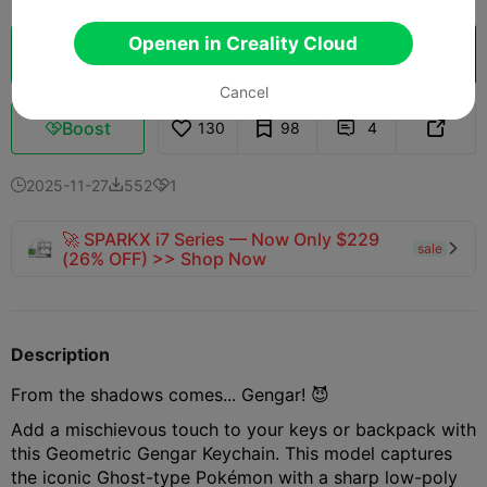
Openen in Creality Cloud
Cloud slice
Openen in Creality Cloud

Cancel
Boost
130
98
4



2025-11-27
552
1



🚀 SPARKX i7 Series — Now Only $229
sale

(26% OFF) >> Shop Now
Description
From the shadows comes... Gengar! 😈
Add a mischievous touch to your keys or backpack with
this Geometric Gengar Keychain. This model captures
the iconic Ghost-type Pokémon with a sharp low-poly