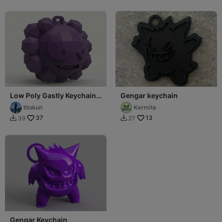
Low Poly Gastly Keychain |
Gengar keychain
#27
titokun
Kermita
37
13
39
27


Gengar Keychain