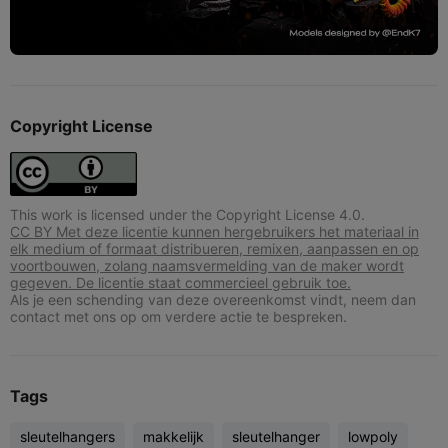
Copyright License
This work is licensed under the Copyright License 4.0.
CC BY Met deze licentie kunnen hergebruikers het materiaal in
elk medium of formaat distribueren, remixen, aanpassen en op
voortbouwen, zolang naamsvermelding van de maker wordt
gegeven. De licentie staat commercieel gebruik toe.
Als je een schending van deze overeenkomst vindt, neem dan
contact met ons op om verdere actie te bespreken.
Tags
sleutelhangers
makkelijk
sleutelhanger
lowpoly