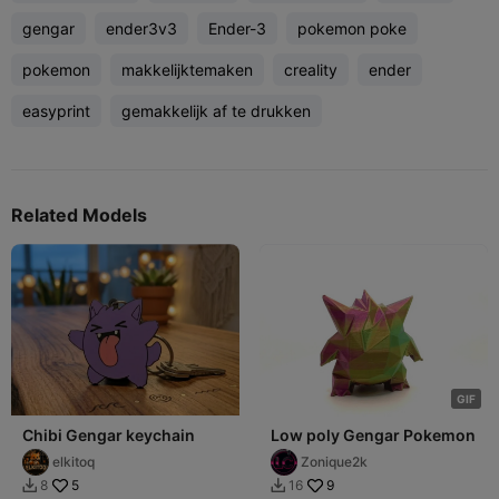
gengar
ender3v3
Ender-3
pokemon poke
pokemon
makkelijktemaken
creality
ender
easyprint
gemakkelijk af te drukken
Related Models
G
I
F
Chibi Gengar keychain
Low poly Gengar Pokemon
elkitoq
Zonique2k
5
9
8
16

