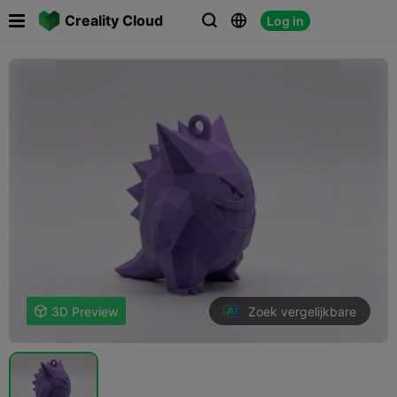

Creality Cloud
Log in



Zoek vergelijkbare

3D Preview