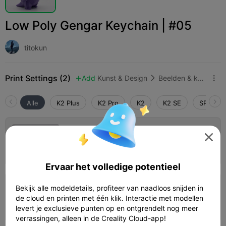
Low Poly Gengar Keychain | #05
titokun
Print Settings (2)
Add
Kunst & Design
Beelden & kunstwerken



Alle
K2 Plus
K2 Pro
K2
K2 SE
SPARKX 
0.2mm layer, 2 walls, 15% infill

Auteur
13m 12s
1 plates
1.59g



Ervaar het volledige potentieel
Bekijk alle modeldetails, profiteer van naadloos snijden in
0.2mm layer, 2 walls, 15% infill
de cloud en printen met één klik. Interactie met modellen
13m 41s
1 plates
1.59g



levert je exclusieve punten op en ontgrendelt nog meer
verrassingen, alleen in de Creality Cloud-app!