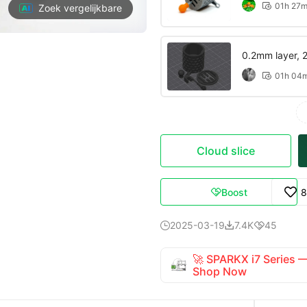
01h 27

Zoek vergelijkbare
0.2mm layer, 2 
01h 04

Cloud slice
Boost
8

2025-03-19
7.4K
45



🚀 SPARKX i7 Series
Shop Now