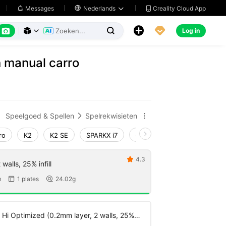
Creality Cloud App
Messages

Nederlands






Log in



n manual carro
Speelgoed & Spellen
Spelrekwisieten


ro
K2
K2 SE
SPARKX i7
Creality Hi
Ender-3 V4
4.3

walls, 25% infill
m
1 plates
24.02g


 Hi Optimized (0.2mm layer, 2 walls, 25%