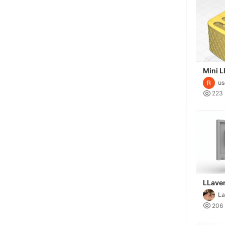
Mini L
de Ca
u

223
LLaver
La
P

206