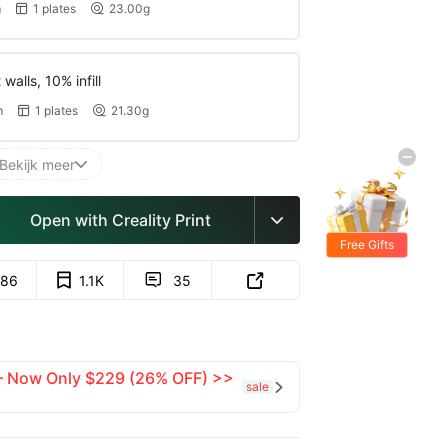
m
1 plates
23.00g


walls, 10% infill
m
1 plates
21.30g


Bekijk meer

Open with Creality Print

Free Gifts
86
1.1K
35


 — Now Only $229 (26% OFF) >>
sale
