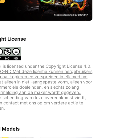
ght License
k is licensed under the Copyright License 4.0.
-ND Met deze licentie kunnen hergebruikers
riaal kopiëren en verspreiden in elk medium
at alleen in niet -aangepaste vorm, alleen voor
mmerciële doeleinden, en slechts zolang
rmelding aan de maker wordt gegeven.,
en schending van deze overeenkomst vindt,
 contact met ons op om verdere actie te
en.
d Models