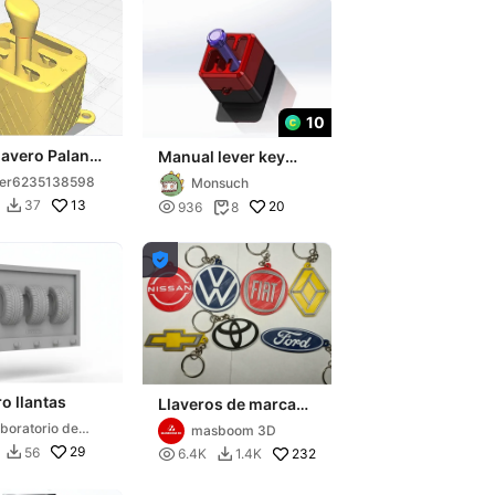
10
lavero Palanca
Manual lever key
mbios
chain, key chain
ser6235138598
Monsuch
decompress手动挡杆
13
37


20
936
8
钥匙扣，钥匙扣减压挂

挡杆

o llantas
Llaveros de marcas
de vehículos
boratorio de
masboom 3D
ao
29
56


232
6.4K
1.4K
