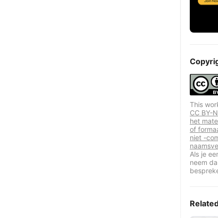
Copyri
This wor
CC BY-NC
het mate
of forma
niet -co
naamsve
Als je e
neem dan
besprek
Relate