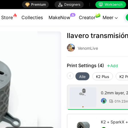

Premium

Designers
Workbench


AI
Store
Collecties
MakeNow
Creator
Meer

llavero transmisió
VenomLive
Print Settings (4)
Add

Alle
K2 Plus
K2 P
0.2mm layer, 2 
01h 23

K2 + SparkX +
infil)