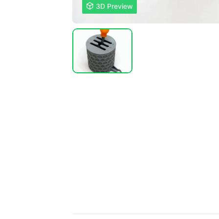

3D Preview