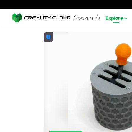
Explore
FlowPrint


