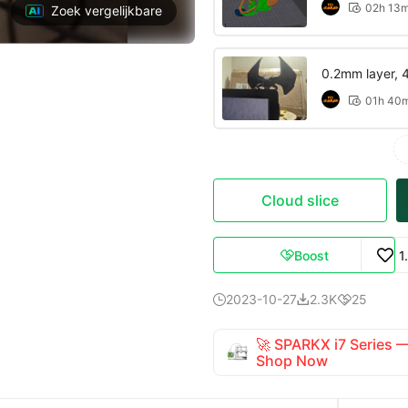
02h 13

Zoek vergelijkbare
0.2mm layer, 4 
01h 40

Cloud slice
Boost
1

2023-10-27
2.3K
25



🚀 SPARKX i7 Series
Shop Now