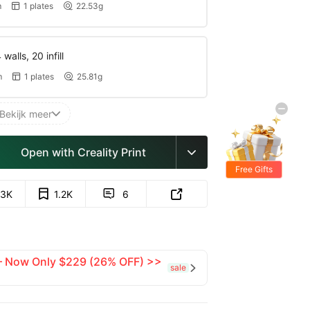
m
1 plates
22.53g


walls, 20 infill
m
1 plates
25.81g


Bekijk meer

Open with Creality Print

Free Gifts
.3K
1.2K
6


 — Now Only $229 (26% OFF) >>
sale
