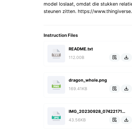
model loslaat, omdat die stukken relati
steunen zitten. https://www.thingivers
Instruction Files
README.txt
112.00B


dragon_whole.png
169.41KB


IMG_20230928_074221717.jpg
43.56KB

