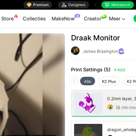

Premium

Designers
Workbench


AI
Store
Collecties
MakeNow
Creator
Meer

Draak Monitor
James Brasington
Print Settings (5)
Add

Alle
K2 Plus
K2 P
0.2mm layer, 3 
05h 04

dragon_whole