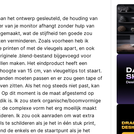
aan het ontwerp gesleuteld, de houding van
er van je monitor afhangt zonder hulp van
r gemaakt, wat de stijfheid ten goede zou
en verminderen. Zoals voorheen heb ik
 printen of met de vleugels apart, en ook
originele .blend-bestand bijgevoegd voor
llen maken. Het eindproduct heeft een
oogte van 15 cm, van vleugeltips tot staart.
randen moeten passen en er zou geen tape of
ven zitten. Als het nog steeds niet past, kan
er. Op dit moment is de maat afgestemd op
 dik is. Ik zou sterk organische/boomvormige
t de complexe vorm het erg moeilijk maakt
jderen. Ik zou ook aanraden om wat extra
te schilderen als je het in één stuk print,
nd de enkels en de staartpunt als je het