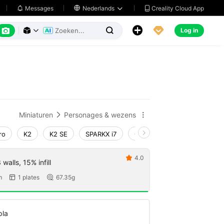
Creality Cloud App
Messages

Nederlands






Log in



Miniaturen
Personages & wezens


ro
K2
K2 SE
SPARKX i7
Creality Hi
Ender-3 V4
4.0

walls, 15% infill
m
1 plates
67.35g


pla