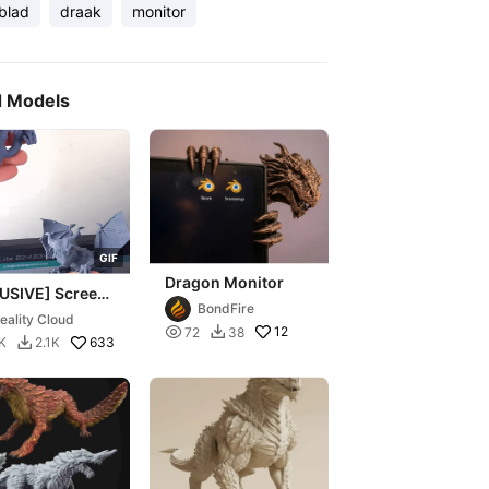
blad
draak
monitor
d Models
G
I
F
Dragon Monitor
USIVE] Screen
BondFire
 – 3D Printable
eality Cloud
or Companion

12
72
38

633
K
2.1K
