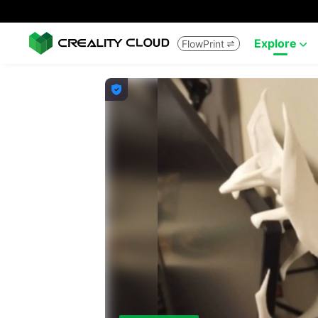
Explore
FlowPrint


