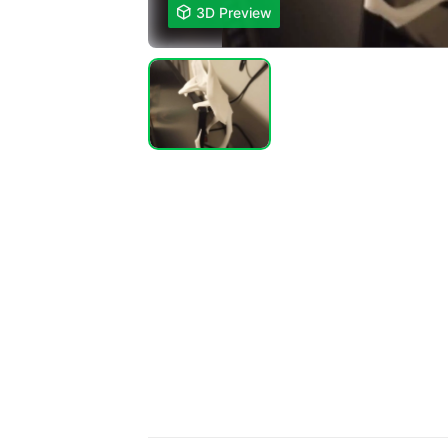

3D Preview