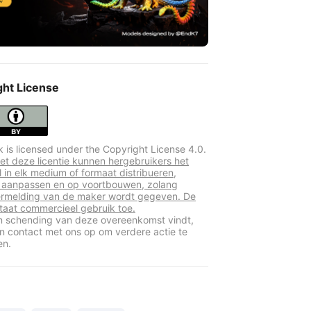
ght License
k is licensed under the Copyright License 4.0.
t deze licentie kunnen hergebruikers het
l in elk medium of formaat distribueren,
 aanpassen en op voortbouwen, zolang
rmelding van de maker wordt gegeven. De
 staat commercieel gebruik toe.
en schending van deze overeenkomst vindt,
 contact met ons op om verdere actie te
en.