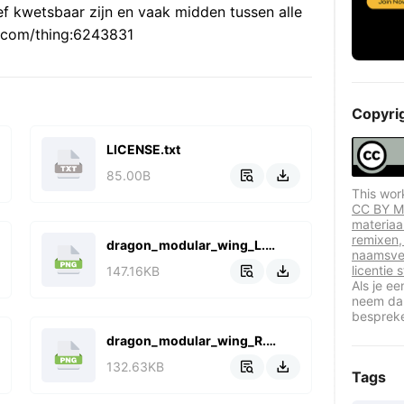
ef kwetsbaar zijn en vaak midden tussen alle
e.com/thing:6243831
Copyri
LICENSE.txt
85.00B


This wor
CC BY Me
materiaa
remixen,
dragon_modular_wing_L.png
naamsve
licentie
147.16KB


Als je e
neem dan
besprek
dragon_modular_wing_R.png
132.63KB


Tags