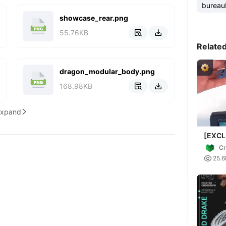
bureau
showcase_rear.png
55.76KB


Relate
dragon_modular_body.png
168.98KB


Expand

[EXCL
Dragon
Cr
Monit

25.6