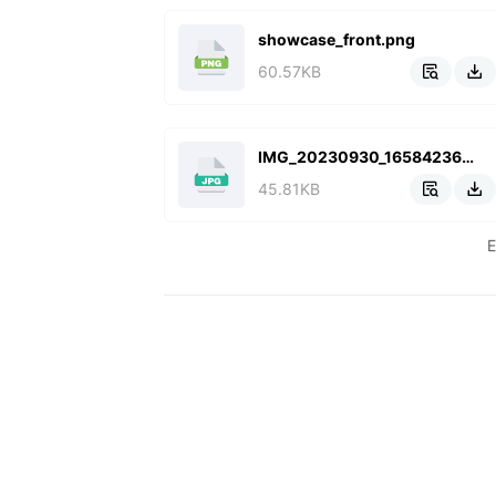
showcase_front.png
60.57KB


IMG_20230930_165842365_HDR.jpg
45.81KB

