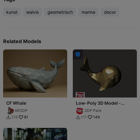
kunst
walvis
geometrisch
marine
decor
Related Models

CF Whale
Low-Poly 3D Model -
whale 低面數-鯨魚
AR3DP
3DP Park
81
149
218
111

