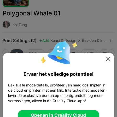
Polygonal Whale 01
hoi Tung
Print Settings (2)
Add
Kunst & Design
Beelden & kunstwerken



Alle
K2 Plus
K2 Pro
K2
K2 SE
SPARKX 

0.2mm layer, 2 walls, 15% infill
Ervaar het volledige potentieel
Auteur
01h 15m
2 plates
31.24g



Bekijk alle modeldetails, profiteer van naadloos snijden in
de cloud en printen met één klik. Interactie met modellen
levert je exclusieve punten op en ontgrendelt nog meer
0.2mm layer, 2 walls, 15% infill
verrassingen, alleen in de Creality Cloud-app!
08m 19s
1 plates
0.76g



Openen in Creality Cloud