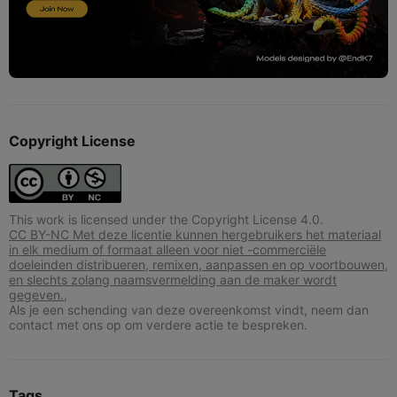
Copyright License
This work is licensed under the Copyright License 4.0.
CC BY-NC Met deze licentie kunnen hergebruikers het materiaal
in elk medium of formaat alleen voor niet -commerciële
doeleinden distribueren, remixen, aanpassen en op voortbouwen,
en slechts zolang naamsvermelding aan de maker wordt
gegeven.,
Als je een schending van deze overeenkomst vindt, neem dan
contact met ons op om verdere actie te bespreken.
Tags