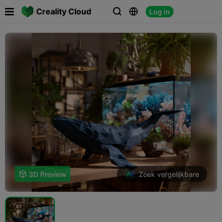

Creality Cloud
Log in



Zoek vergelijkbare

3D Preview