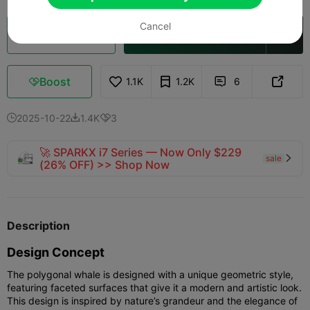
Cancel
Cloud slice
Openen in Creality Cloud

Boost
1.1K
1.2K
6



2025-10-22
1.4K
3



🚀 SPARKX i7 Series — Now Only $229
sale

(26% OFF) >> Shop Now
Description
Design Concept
The polygonal whale is designed with a unique geometric style,
featuring faceted surfaces that give it a modern and artistic look.
This design is inspired by nature’s grandeur and the elegance of