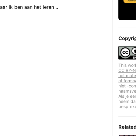
ar ik ben aan het leren ..
Copyri
This wor
CC BY-NC
het mate
of forma
niet -co
naamsve
Als je e
neem dan
besprek
Relate