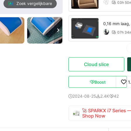
03h 50

Zoek vergelijkbare
0,16 mm laag,

07h 34

Cloud slice
Boost
1

2024-08-25
2.4K
42



🚀 SPARKX i7 Series
Shop Now