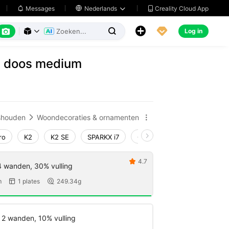
Creality Cloud App
Messages

Nederlands






Log in



n doos medium
shouden
Woondecoraties & ornamenten


ro
K2
K2 SE
SPARKX i7
Creality Hi
Ender-3 V4
4.7

4 wanden, 30% vulling
m
1 plates
249.34g


 2 wanden, 10% vulling