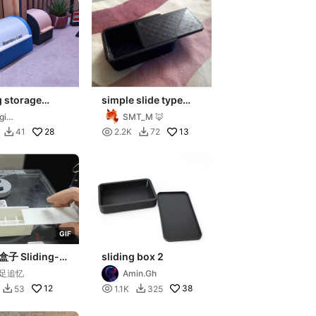
g storage
simple slide type
d box 120
box with rounded
gi
SMT_M 🦊
m
corners
ongiorno84
28

13
41
2.2K
72


G
I
F
子 Sliding-
sliding box 2
mall Box
足追忆
Amin.Gh
12

38
53
1.1K
325

