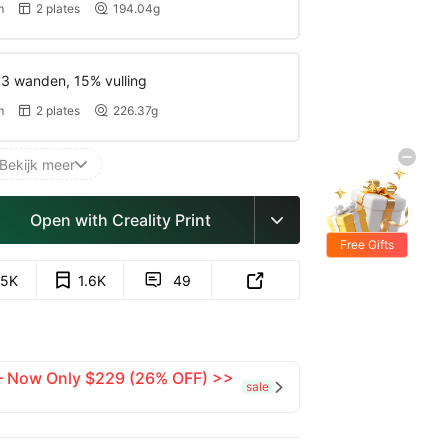
m
2 plates
194.04g


 3 wanden, 15% vulling
m
2 plates
226.37g


Bekijk meer

Open with Creality Print

Free Gifts
.5K
1.6K
49


 — Now Only $229 (26% OFF) >>
sale
