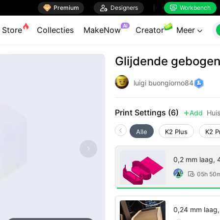

Premium

Designers
Workbench


AI
Store
Collecties
MakeNow
Creator
Meer

Glijdende geboge
luigi buongiorno84
Print Settings (6)
Add
Hui

Alle
K2 Plus
K2 P
0,2 mm laag, 
05h 50

0,24 mm laag,