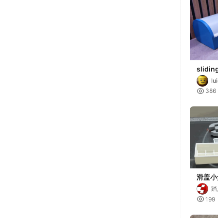
slidin
curve
lui
170m
bu

386
滑盖小盒
Top S
踏

199