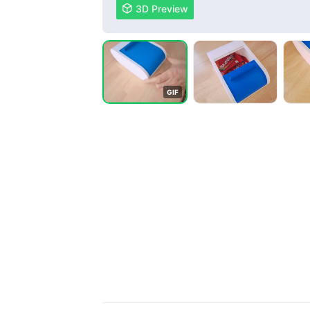

3D Preview
G
I
F