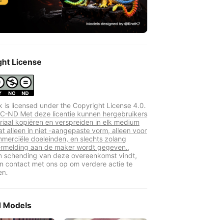
ght License
k is licensed under the Copyright License 4.0.
-ND Met deze licentie kunnen hergebruikers
riaal kopiëren en verspreiden in elk medium
at alleen in niet -aangepaste vorm, alleen voor
mmerciële doeleinden, en slechts zolang
rmelding aan de maker wordt gegeven.,
en schending van deze overeenkomst vindt,
 contact met ons op om verdere actie te
en.
d Models