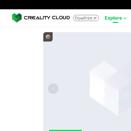
Explore
FlowPrint

