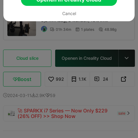
Cancel
0,2 mm laag, 2 wanden, 15% infill
01h 34m
1 plates
48.98g



Cloud slice
Openen in Creality Cloud

Boost
992
1.1K
24



2024-03-11
2.9K
59



🚀 SPARKX i7 Series — Now Only $229
sale

(26% OFF) >> Shop Now