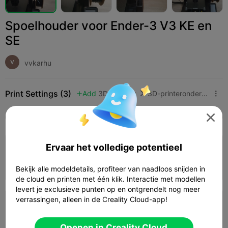
Spoelhouder voor Ender-3 V3 KE en
SE
vvkarhu
Print Settings (3)
Add
3D-printers
3D-printeronderdelen




Alle
K2 Plus
K2 Pro
K2
K2 SE
SPARKX 
4.0

Ervaar het volledige potentieel
0,2 mm laag, 4 wanden, 30% infill
01h 59m
1 plates
80.26g



Bekijk alle modeldetails, profiteer van naadloos snijden in
de cloud en printen met één klik. Interactie met modellen
levert je exclusieve punten op en ontgrendelt nog meer
verrassingen, alleen in de Creality Cloud-app!
0,2 mm laag, 4 wanden, 15% infill
02h 27m
1 plates
75.68g



Openen in Creality Cloud