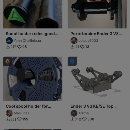
Spool holder redesigned
Porte bobine Ender 3 V3
for ENDER 3 V3 SE / KE
KE/SE
Yann Chailloleau
Lolodu1003
48
13
217
41



G
I
F
Cool spool holder for
Ender 3 V3 KE/SE Top
Ender-3 V3 SE/KE
Spool Holder
Masiunas
Arrma
199
300
621
710

