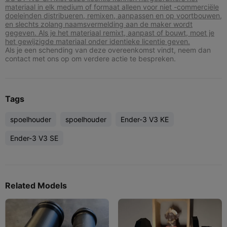
materiaal in elk medium of formaat alleen voor niet -commerciële
doeleinden distribueren, remixen, aanpassen en op voortbouwen,
en slechts zolang naamsvermelding aan de maker wordt
gegeven. Als je het materiaal remixt, aanpast of bouwt, moet je
het gewijzigde materiaal onder identieke licentie geven.
Als je een schending van deze overeenkomst vindt, neem dan
contact met ons op om verdere actie te bespreken.
Tags
spoelhouder
spoelhouder
Ender-3 V3 KE
Ender-3 V3 SE
Related Models