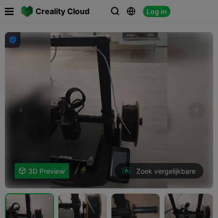

Creality Cloud
Log in




Zoek vergelijkbare

3D Preview