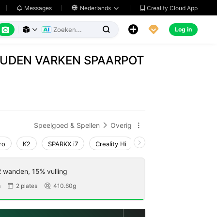
Creality Cloud App
Messages

Nederlands






Log in



OUDEN VARKEN SPAARPOT
Speelgoed & Spellen
Overig


ro
K2
SPARKX i7
Creality Hi
K1 Max 2025_CFS-C
2 wanden, 15% vulling
m
2 plates
410.60g

