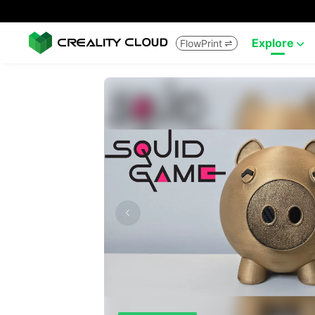
Explore
FlowPrint

