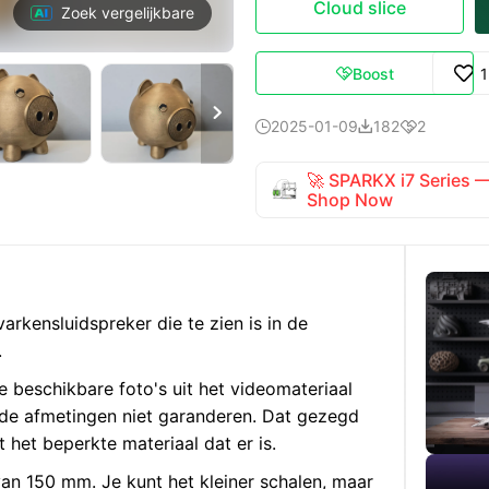
Cloud slice
Zoek vergelijkbare
Boost


2025-01-09
182
2



🚀 SPARKX i7 Series
Shop Now
arkensluidspreker die te zien is in de
.
 beschikbare foto's uit het videomateriaal
 de afmetingen niet garanderen. Dat gezegd
het beperkte materiaal dat er is.
an 150 mm. Je kunt het kleiner schalen, maar