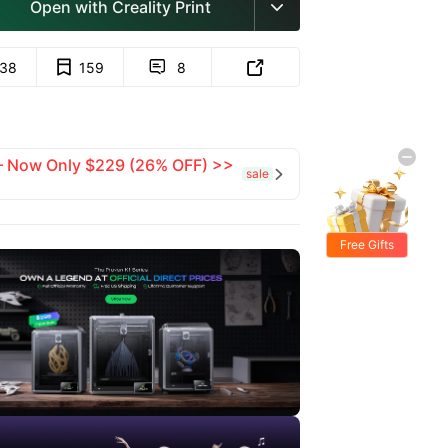
Open with Creality Print

138
159
8


 — Now Only $229 (26% OFF) >>
sale

Free Gifts