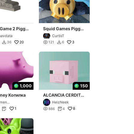
 Game 2 Piggy
Squid Games Piggy
Bank / Lolly Bucket
avdata
CurtisT
20

3
36
121
6


1,000
150
ney Копилка
ALCANCIA CERDITO
(MINECRAFT)
rmen
HeizNeek
vhannisyan
1

8
886
4

