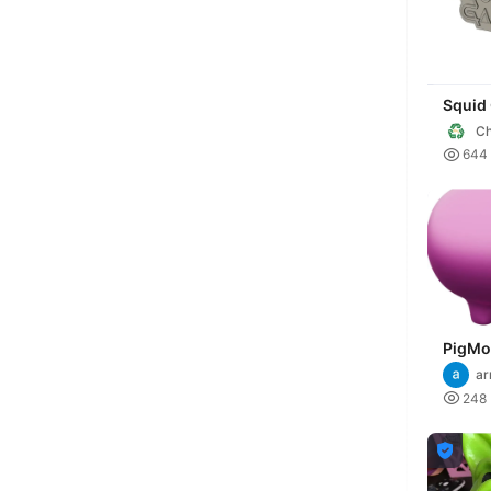
Squid
Bank
Ch

644
PigMo
a
ho

248
