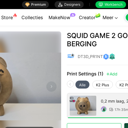

Premium

Designers
Workbench


AI
Store
Collecties
MakeNow
Creator
Meer

SQUID GAME 2 G
BERGING
DT3D_PR1NT
Print Settings (1)
Add

Alle
K2 Plus
K2 P
0,2 mm laag, 
17h 35
