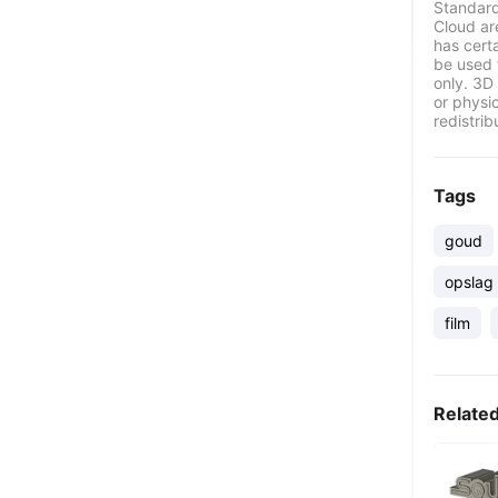
Standard
Cloud ar
has certa
be used 
only. 3D 
or physi
redistrib
Tags
goud
opslag
film
Relate