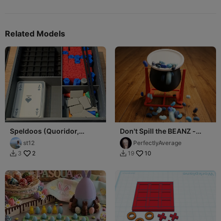
Related Models
Speldoos (Quoridor,
Don't Spill the BEANZ -
Hnefatafl vikingchess,
GAME
st12
PerfectlyAverage
spelkaarten)
2
10
3
19

