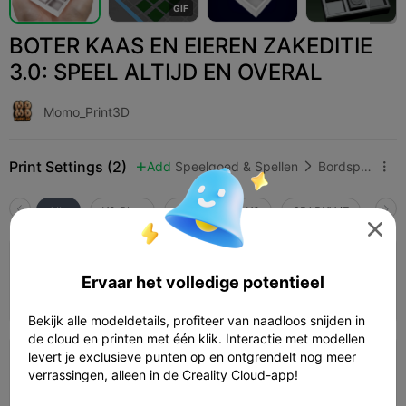
G
I
F
BOTER KAAS EN EIEREN ZAKEDITIE
3.0: SPEEL ALTIJD EN OVERAL
Momo_Print3D
Print Settings (2)
Add
Speelgoed & Spellen
Bordspellen & kaartspellen



Alle
K2 Plus
K2 Pro
K2
SPARKX i7
Crea

0,2 mm laag, 3 wanden, 15% vulling
Ervaar het volledige potentieel
06h 31m
1 plates
301.64g



Bekijk alle modeldetails, profiteer van naadloos snijden in
de cloud en printen met één klik. Interactie met modellen
levert je exclusieve punten op en ontgrendelt nog meer
0,2 mm laag, 2 wanden, 15% vulling
verrassingen, alleen in de Creality Cloud-app!
21h 25m
1 plates
454.11g


