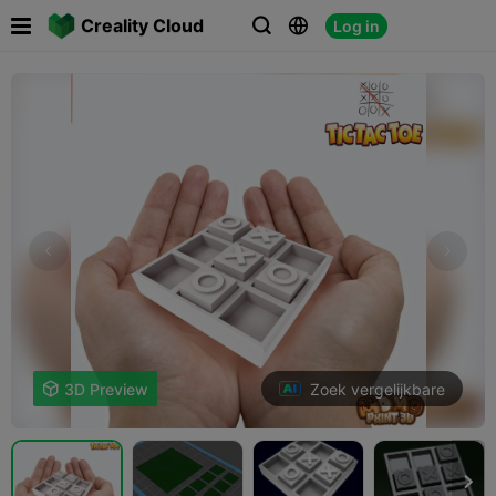

Creality Cloud
Log in



Zoek vergelijkbare

3D Preview
