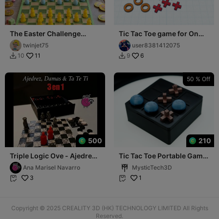
The Easter Challenge
Tic Tac Toe game for On
Checkers: Bunnies vs.
The Go
twinjet75
user8381412075
Eggs!
11
6
10
9


50 % Off
500
210
Triple Logic Ove - Ajedrez,
Tic Tac Toe Portable Game
Damas y Tateti 3en1
Box
Ana Marisel Navarro
MysticTech3D
3
1


Copyright © 2025 CREALITY 3D (HK) TECHNOLOGY LIMITED All Rights
Reserved.