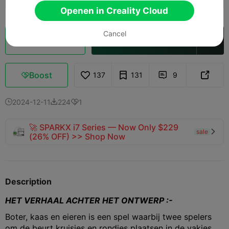
Openen in Creality Cloud
Cancel
Cloud slice
Openen in Creality Cloud

Boost
137
131
9



2024-12-11
224
1



🚀 SPARKX i7 Series — Now Only $229
sale

(26% OFF) >> Shop Now
Description
HET VERHAAL ACHTER HET ONTWERP :-
Boter, kaas en eieren is een spel waarbij twee spelers
om de beurt kruisjes en rondjes plaatsen in de vakjes