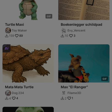
G
I
F
Turtle Maxi
Boekenlegger schildpad
Toy Maker
Evy_Vencent
89
3
159
10



G
I
F
Mata Mata Turtle
Max "El Ranger"
Dog 234
Filame3D
4
1
4
2

