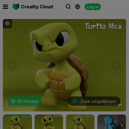

Creality Cloud
Log in



Zoek vergelijkbare

3D Preview
