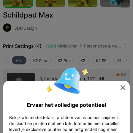
Schildpad Max
3DMDesign
Print Settings (4)
Add
Miniaturen
Personages & wezens



Alle
K2 Plus
K2 Pro
K2
K2 SE
SPARKX 
5.0

0,2 mm laag, 2 wanden, 15% infill
59m 19s
1 plates
27.36g




Ervaar het volledige potentieel
0,16 mm laag, 3 wanden, 10% infill
Bekijk alle modeldetails, profiteer van naadloos snijden in
01h 07m
1 plates
27.42g



de cloud en printen met één klik. Interactie met modellen
levert je exclusieve punten op en ontgrendelt nog meer