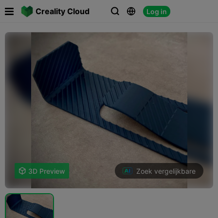

Creality Cloud
Log in



Zoek vergelijkbare

3D Preview