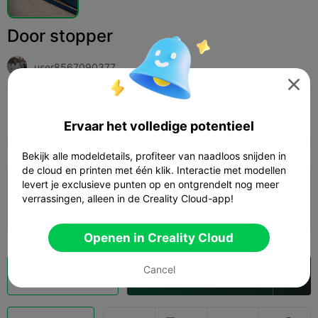
Door stopper
user8567090377

Print Settings (1)
Add
Huishouden
Overig



Ervaar het volledige potentieel
Alle
K2 Plus
K2 Pro
K2
K2 SE
SPARKX 
Bekijk alle modeldetails, profiteer van naadloos snijden in
de cloud en printen met één klik. Interactie met modellen
5.0

levert je exclusieve punten op en ontgrendelt nog meer
0.2mm layer, 2 walls, 15% infill
verrassingen, alleen in de Creality Cloud-app!
01h 23m
1 plates
18.66g



Openen in Creality Cloud
Cancel
Cloud slice
Openen in Creality Cloud
