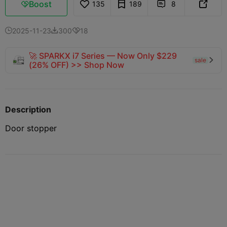
Boost
135
189
8



2025-11-23
300
18



🚀 SPARKX i7 Series — Now Only $229
sale

(26% OFF) >> Shop Now
Description
Door stopper