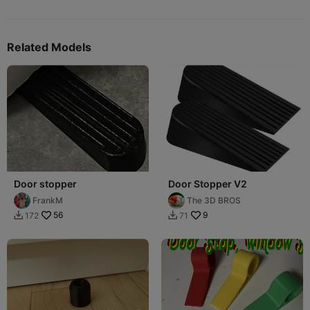
Related Models
Door stopper
Door Stopper V2
FrankM
The 3D BROS
56
9
172
71

