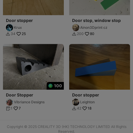
Door stopper
Door stop, window stop
Krux
Ainon3Dprint cz
25
80
34
200


100
Door Stopper
Door stopper
Vibriance Designs
Leighton
7
18
1
42


Copyright © 2025 CREALITY 3D (HK) TECHNOLOGY LIMITED All Rights
Reserved.