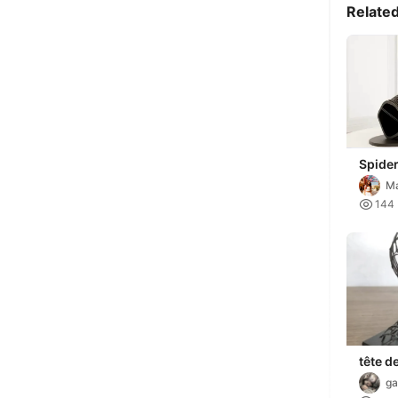
Relate
Spider
Ma

144
tête d
g