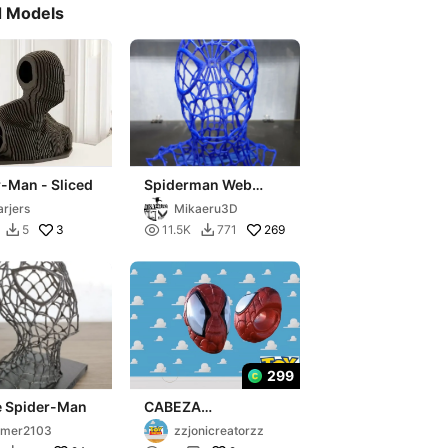
d Models
-Man - Sliced
Spiderman Web
Only. Let's Retract!
rjers
Mikaeru3D
3

269
5
11.5K
771


299
e Spider-Man
CABEZA
SPIDERMAN
amer2103
zzjonicreatorzz