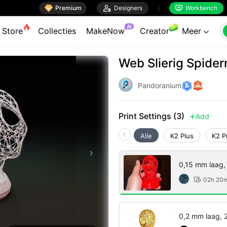

Premium

Designers
Workbench


AI
Store
Collecties
MakeNow
Creator
Meer

Web Slierig Spide
Pandoranium
Print Settings (3)
Add

Alle
K2 Plus
K2 P
0,15 mm laag,
02h 20

0,2 mm laag, 