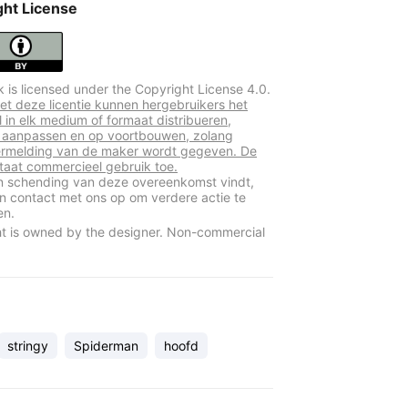
ght License
k is licensed under the Copyright License 4.0.
t deze licentie kunnen hergebruikers het
l in elk medium of formaat distribueren,
 aanpassen en op voortbouwen, zolang
rmelding van de maker wordt gegeven. De
 staat commercieel gebruik toe.
en schending van deze overeenkomst vindt,
 contact met ons op om verdere actie te
en.
t is owned by the designer. Non-commercial
stringy
Spiderman
hoofd