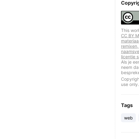
Copyri
This wor
CC BY Me
materiaa
remixen,
naamsve
licentie
Als je e
neem dan
besprek
Copyrigh
use only.
Tags
web