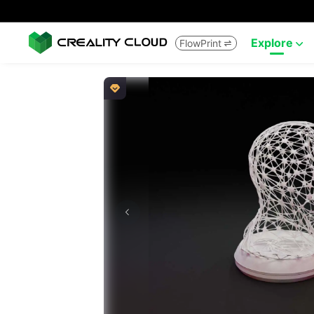
Explore
FlowPrint


