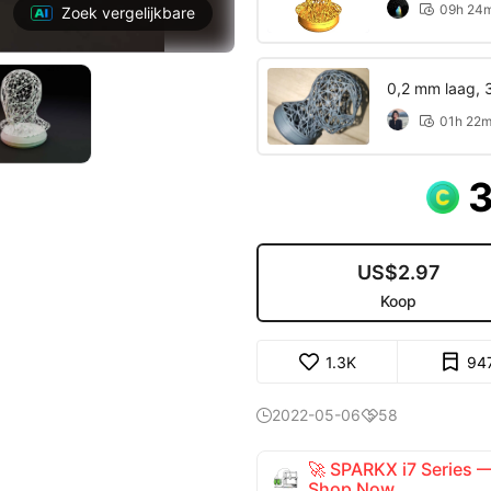
09h 24

Zoek vergelijkbare
0,2 mm laag, 
01h 22

US$2.97
Koop
1.3K
94
2022-05-06
58


🚀 SPARKX i7 Series
Shop Now