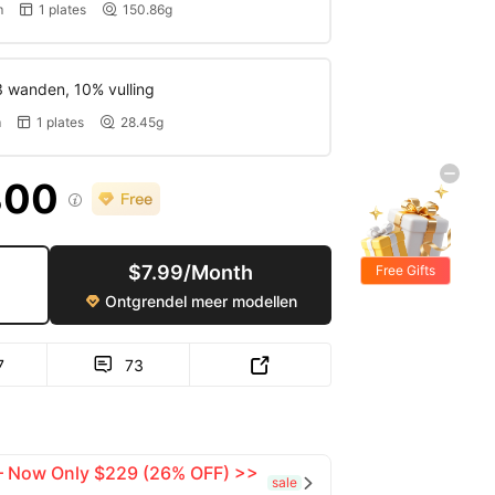
m
1 plates
150.86g


3 wanden, 10% vulling
m
1 plates
28.45g


300

$7.99/Month
Free Gifts
Ontgrendel meer modellen

7
73


 — Now Only $229 (26% OFF) >>
sale
