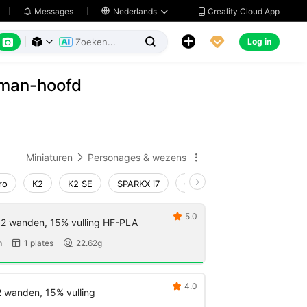
Creality Cloud App
Messages

Nederlands






Log in



rman-hoofd
Miniaturen
Personages & wezens


ro
K2
K2 SE
SPARKX i7
Creality Hi
Ender-3 V4
5.0

 2 wanden, 15% vulling HF-PLA
m
1 plates
22.62g


4.0

2 wanden, 15% vulling