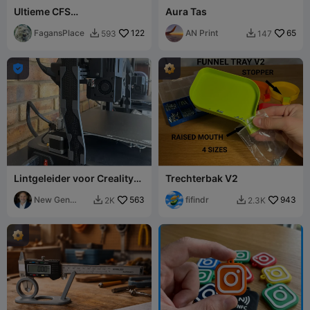
Ultieme CFS
Aura Tas
Desiccatiedroger Compleet
- 5 Platen
FagansPlace
122
AN Print
65
593
147



Lintgeleider voor Creality
Trechterbak V2
Ender-3 V3 KE en SE
New Gen
563
fifindr
943
2K
2.3K


Tech SA