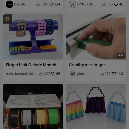
DevSG
604
HYPER3D
48
1.2K
180


G
I
F
Fidget Link Gelede Manchet
Creality asreiniger
Armband
JoshuaIsOdd
65
piodeer
143
327
237

