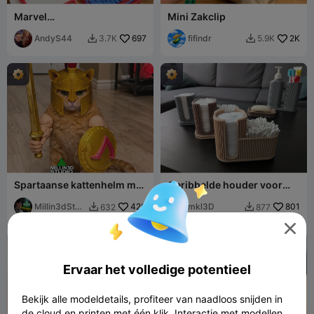
Marvel
Mini Zakclip
Sleutelhangercollectie 1
AndyS44
697
fifindr
2K
3.7K
5.9K


Spartaanse kattenhelm met
Geribbelde houder voor
zwaard- en schildarmen
wattenschijfjes en
Millin3dStud
420
wattenstaafjes
mkl3D
801
632
877


io

Ervaar het volledige potentieel
Bekijk alle modeldetails, profiteer van naadloos snijden in
de cloud en printen met één klik. Interactie met modellen