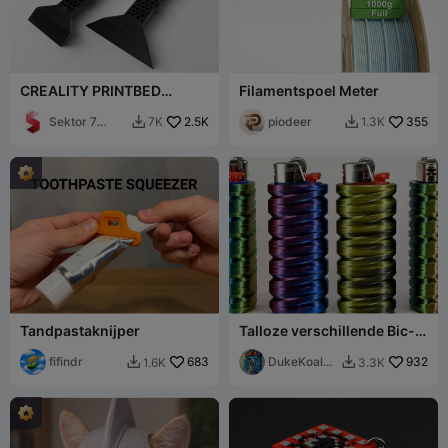
CREALITY PRINTBED
Filamentspoel Meter
SCHRAAPER / K1 + K1C + K1
MAX + K2 / ERGONOMISCH
Sektor 7
2.5K
piodeer
355
7K
1.3K


Studios
Tandpastaknijper
Talloze verschillende Bic-
hoesjes
fifindr
683
DukeKoala
932
1.6K
3.3K


CatIII