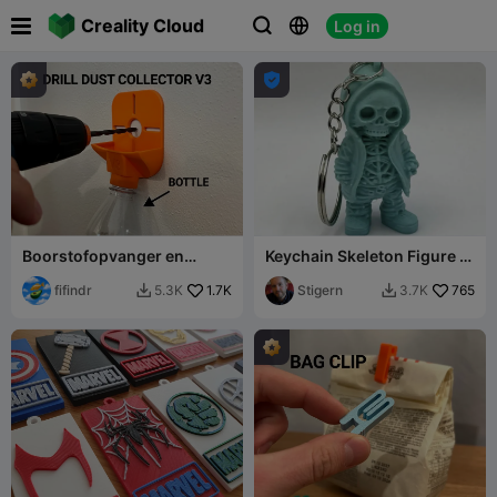

Creality Cloud
Log in




Boorstofopvanger en
Keychain Skeleton Figure in
geleider V3
Hoodie
fifindr
1.7K
Stigern
765
5.3K
3.7K

