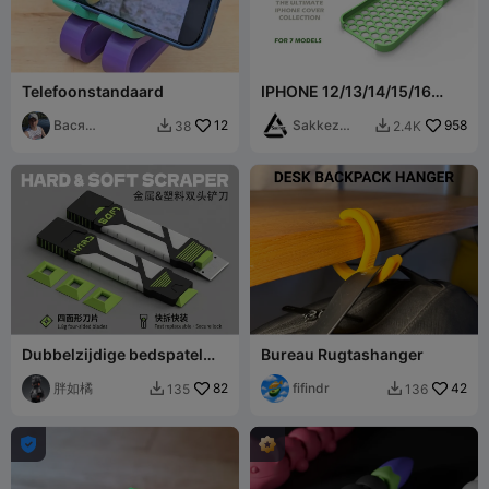
Telefoonstandaard
IPHONE 12/13/14/15/16
Zeshoekige Hoesjes
Вася
12
Collectie
Sakkez
958
38
2.4K


Чернышов
Games
Dubbelzijdige bedspatel
Bureau Rugtashanger
HARD & SOFT SCRAPER
胖如橘
82
fifindr
42
135
136


