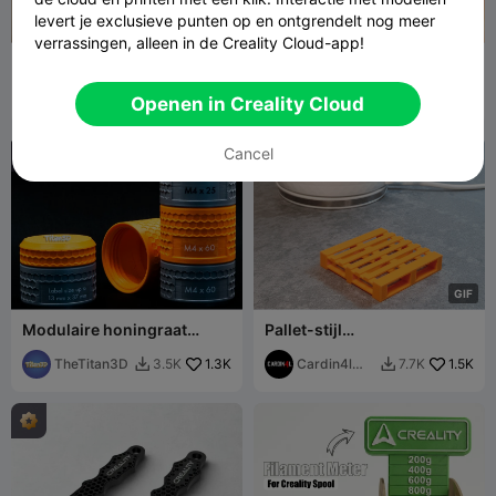
levert je exclusieve punten op en ontgrendelt nog meer
verrassingen, alleen in de Creality Cloud-app!
Telefoonvingerhouder
Vettool - Z-as smering
fifindr
406
fifindr
1.2K
1.2K
2K


Openen in Creality Cloud
Cancel

G
I
F
Modulaire honingraat
Pallet-stijl
opbergcontainer /
drankjesonderzetter
Labelruimte
TheTitan3D
1.3K
Cardin4l
1.5K
3.5K
7.7K


Workshop