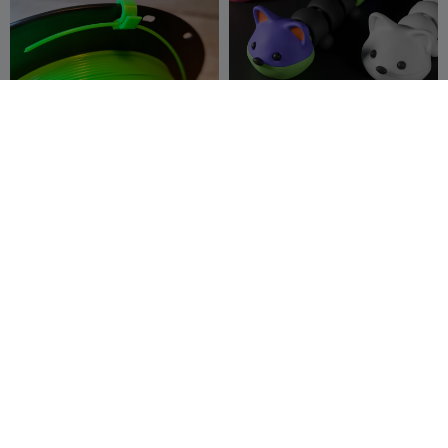
Bijgewerkte
Flexi Fox – Gearticuleerde
filamentcliphouder
Schattige Vos
voorkomt ontwarren van
3DPFactory
889
Amri
221
2.9K
637


de spoel
Khusaini
Boekpaginahouder
Wallie - Portemonnee met
hendelmechanisme-
fifindr
442
SMACKMA
1.9K
1.3K
3.4K


X