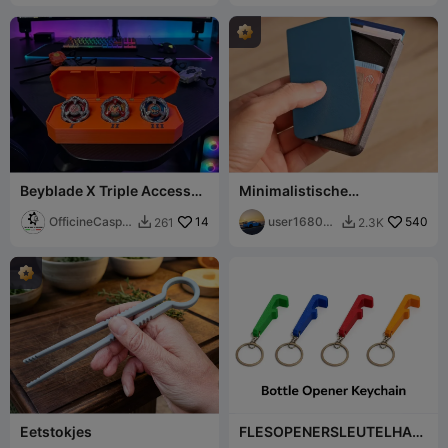
Beyblade X Triple Access
Minimalistische
Case
portemonnee
OfficineCasper
14
user168001
540
261
2.3K


LAB
8512
Eetstokjes
FLESOPENERSLEUTELHAN
GER