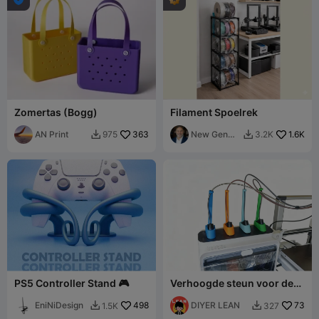
Zomertas (Bogg)
Filament Spoelrek
AN Print
363
New Gen
1.6K
975
3.2K


Tech SA
PS5 Controller Stand 🎮
Verhoogde steun voor de
SPARKX i7 CFS toevoerbuis
EniNiDesign
498
DIYER LEAN
73
1.5K
327

