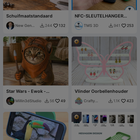
Schuifmaatstandaard
NFC-SLEUTELHANGER
VOOR INSTAGRAM
New Gen
132
TMS 3D
253
244
941


Tech SA
Star Wars - Ewok -
Vlinder Oorbellenhouder
Kattenhelm of knuffeldier
cosplay
Millin3dStudio
49
Crafty
423
56
1.1K


Princess