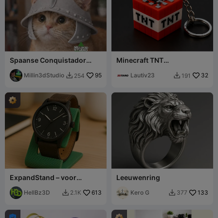
Spaanse Conquistador
Minecraft TNT
Kattenhelm
Sleutelhanger -
Millin3dStudio
95
Meerkleurig Prin
Lautiv23
32
254
191


ExpandStand – voor
Leeuwenring
Horloges, Telefoons & Meer
[FastPrint/21gramm]
HellBz3D
613
Kero G
133
2.1K
377


