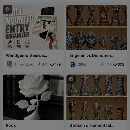
Wandgemonteerde
Engelen vs Demonen
halorganizer
Schaakset
Tinker Link
179
29flo
602
364
1.2K


Roos
Gotisch ornamentaal
schaakspel