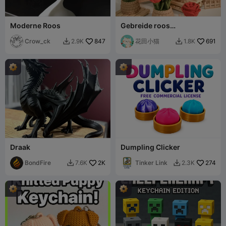
Moderne Roos
Gebreide roos
tafeldecoratie｜
Crow_ck
847
Schroefdraadassemblage
花田小猫
691
2.9K
1.8K


｜Steunvrij en eenvoudig te
printen
Draak
Dumpling Clicker
BondFire
2K
Tinker Link
274
7.6K
2.3K

