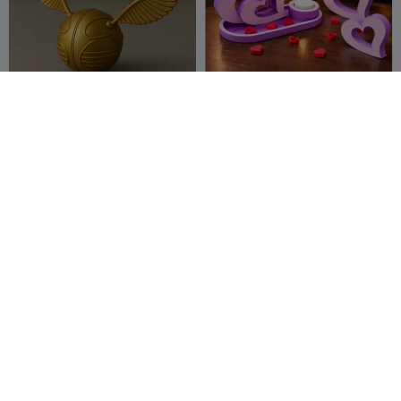
Golden Snitch – Collector
Midnight Hearts –
Edition
Valentijnsdag
M_S_K
784
BlueShadovv
341
3.2K
618


67 Buddy – 3D-geprint
Pluizige Staart Schattige
beweegbaar cijferfiguur
Flexi Babykat - Speelgoed/
Duo3DPrint
144
Sleutelhanger/ Magneet
Fluffy Tails
77
602
218

