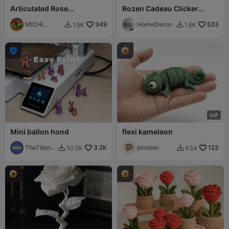
Articulated Rose
Rozen Cadeau Clicker
(Valentines Day) - ROSA
Fidget
FLEXY
MICHI
349
HomeDecor
533
1.9K
1.6K


HEROE

G
I
F
Mini ballon hond
flexi kameleon
TheTitan3
3.2K
piodeer
123
10.5K
434


D