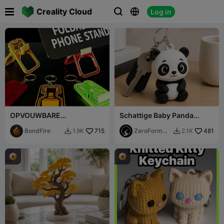

Creality Cloud
Log in



OPVOUWBARE
Schattige Baby Panda
TELEFOONHOUDER-
Sleutelhanger
SLEUTELHANGER
BondFire
715
ZeroForm
481
1.9K
2.1K


Studio