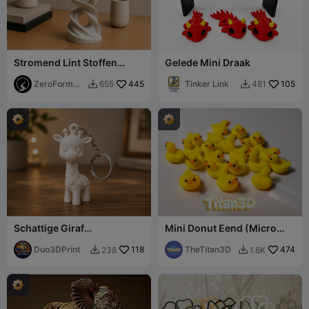
Stromend Lint Stoffen
Gelede Mini Draak
Sculptuur (Steunvrij)
ZeroForm
445
Tinker Link
105
655
481


Studio
Schattige Giraf
Mini Donut Eend (Micro
Sleutelhanger – Kawaii Dier
Eendjes!)
Sleutelhanger 3D-
Duo3DPrint
118
TheTitan3D
474
238
1.6K


printmodel