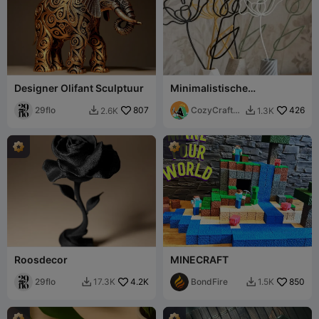
Designer Olifant Sculptuur
Minimalistische
Draadbloemen -
29flo
807
Vaasdecoratie
CozyCraftSt
426
2.6K
1.3K


udios
Roosdecor
MINECRAFT
29flo
4.2K
BondFire
850
17.3K
1.5K

