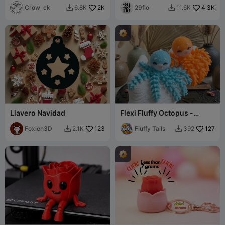
Crow_ck
2K
29flo
4.3K
6.8K
11.6K


Llavero Navidad
Flexi Fluffy Octopus -
Gearticuleerd Speelgoed,
Foxien3D
123
Sleutelhanger en Magneet
Fluffy Tails
127
2.1K
392

