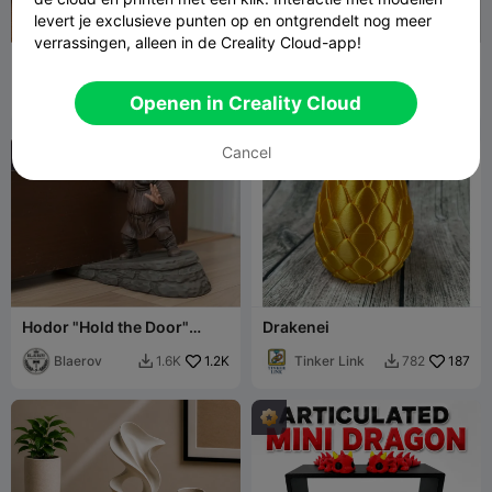
levert je exclusieve punten op en ontgrendelt nog meer
verrassingen, alleen in de Creality Cloud-app!
Meerkleurig+Hoogland+Ko
cat cut
e
Nozzle Ninjas
182
T.C.
312
667
2.2K


Openen in Creality Cloud
Cancel
Hodor "Hold the Door"
Drakenei
Deurstopper
Blaerov
1.2K
Tinker Link
187
1.6K
782

