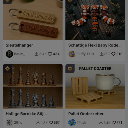
Sleutelhanger
Schattige Flexi Baby Rode
Panda met Pluizige Staart -
Baum_
434
Speelgoed/ Sleutelhanger/
Fluffy Tails
318
3.4K
892


Magneet
Hollige Barokke Stijl
Pallet Onderzetter
Complete Schaakstukken
Set - Gedetailleerde Fi
29flo
567
fifindr
771
1.3K
1.4K

