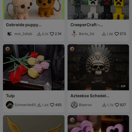
Gebreide puppy
CreeperCraft –
sleutelhanger
Sleutelhanger
mm_3dlab
2.1K
Berto_3d
573
9.1K
1.9K


G
I
F
Tulp
Azteekse Schedel
Doodsfluit – Mictlantecuhtli
Schwertie85
465
– Kluisartefact
Blaerov
627
1.4K
1.7K

