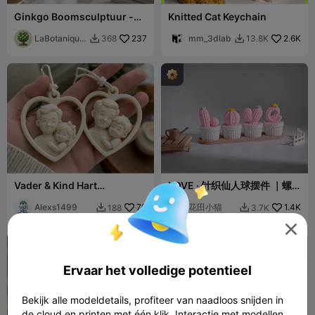
Ginkgo Boomsculptuur -
Knitted Cat Keychain
Elegante Woondecoratie
LaBotanique
237
mm_3dlab
2.6K
368
13.8K


3D
Vader & Kind Hart
LOVE · 针织仙人球摆件 ｜螺
Sleutelhangers – 3D
纹组装｜免支撑易打印
Printbaar Cadeau
Alexs1499
70
花田小猫
1.4K
188
3.7K



Ervaar het volledige potentieel
Bekijk alle modeldetails, profiteer van naadloos snijden in
de cloud en printen met één klik. Interactie met modellen