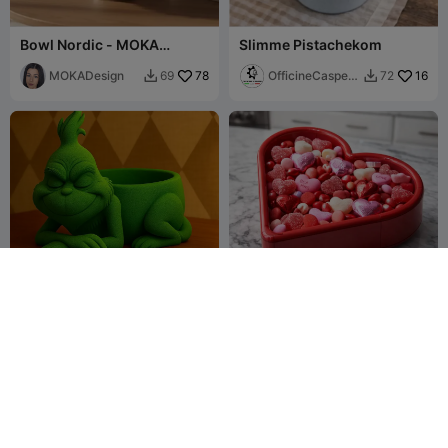
Bowl Nordic - MOKA
Slimme Pistachekom
Design
MOKADesign
78
OfficineCasperL
16
69
72


AB
Grinch kom
Liefdesschaal
BlackMarket
164
Mornathiel
11
408
36


ier
Dracoveyn