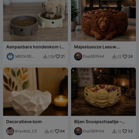
Aanpasbare hondenkom in
Majestueuze Leeuw
puppyvorm
Snoepschaal-Elegante
MECH3D
21
Leeuw Snackkom
Duo3DPrint
24
128
22


PRINTING
Decoratieve kom
Bijen Snoepschaaltje –
Schattig Honingraatmandje
Kravitch_CZ
64
Duo3DPrint
33
91
15

