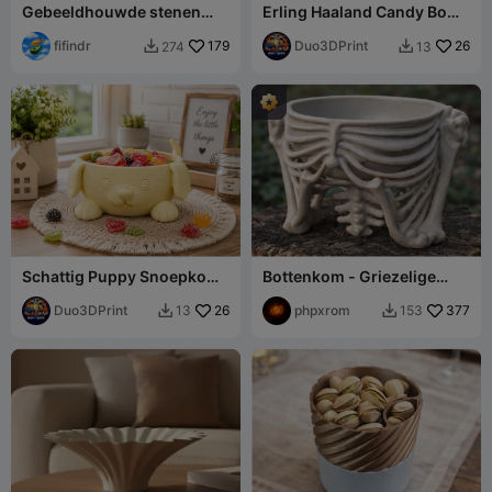
Gebeeldhouwde stenen
Erling Haaland Candy Bowl
opbergkom
– Football Fan Edition
fifindr
179
Duo3DPrint
26
274
13


Schattig Puppy Snoepkom
Bottenkom - Griezelige
- Hondensnoepkom
Ribbenbeker
Duo3DPrint
26
phpxrom
377
13
153

