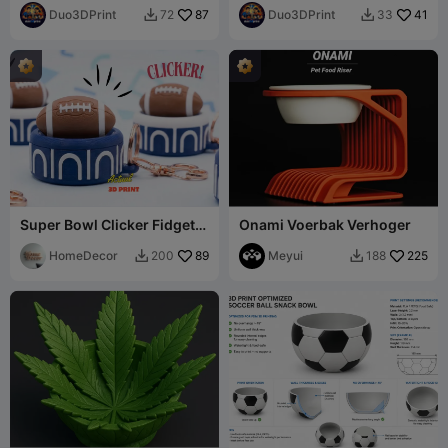
Duo3DPrint
87
Duo3DPrint
41
72
33


Super Bowl Clicker Fidget
Onami Voerbak Verhoger
en Sleutelhanger
HomeDecor
89
Meyui
225
200
188

