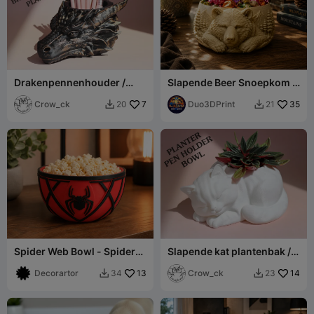
Drakenpennenhouder /
Slapende Beer Snoepkom -
Plantenbak / Opbergbak
3D Printmodel
Crow_ck
7
Duo3DPrint
35
20
21


Spider Web Bowl - Spider-
Slapende kat plantenbak /
Man Inspired Decor
pennenhouder
Decorartor
13
Crow_ck
14
34
23

