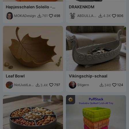
Hapjesschalen Soleilo -
DRAKENKOM
MOKA Design
MOKADesign
498
ABDULLAH
906
761
4.3K


ALAN
Leaf Bowl
Vikingschip-schaal
NotJustLay
797
Stigern
124
3.4K
340


ers