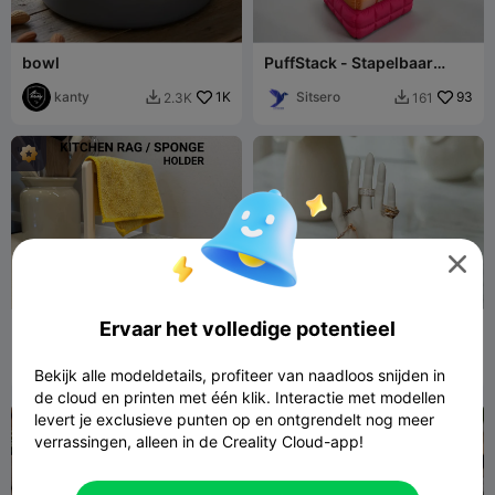
bowl
PuffStack - Stapelbaar
Gewatteerd Opbergbakje
kanty
1K
Sitsero
93
2.3K
161



Ervaar het volledige potentieel
Keukenlap + Sponshouder
Hand-Shaped Jewelry
Stand/Display with Lotus
fifindr
98
Bowl
MTERHAL
657
246
2.3K


Bekijk alle modeldetails, profiteer van naadloos snijden in
de cloud en printen met één klik. Interactie met modellen
levert je exclusieve punten op en ontgrendelt nog meer
verrassingen, alleen in de Creality Cloud-app!