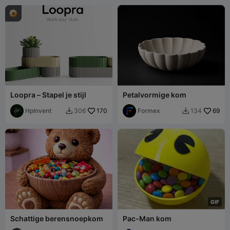
Loopra – Stapel je stijl
Petalvormige kom
HpInvent
170
Formex
69
306
134


G
I
F
Schattige berensnoepkom
Pac-Man kom