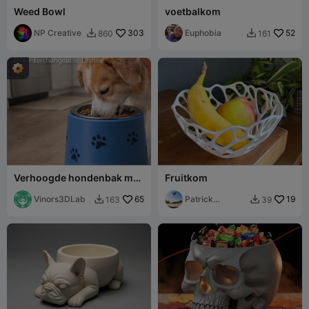
Weed Bowl
voetbalkom
NP Creative
303
Euphobia
52
860
161


Verhoogde hondenbak met
Fruitkom
verwisselbare schalen
Vinors3DLab
65
Patrick
19
163
39


Wodrich