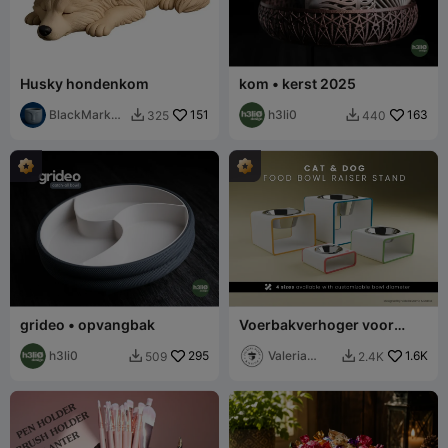
Husky hondenkom
kom • kerst 2025
BlackMarketi
151
h3li0
163
325
440


er
grideo • opvangbak
Voerbakverhoger voor
katten en honden
h3li0
295
Valeria
1.6K
509
2.4K


Momo
Mattia