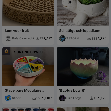
kom voor fruit
Schattige schildpadkom
RafalCzarnecki
22
TSTORM
75
77
333


Stapelbare Modulaire
🌸Lotus bowl🌸
Sorteerschalen
fifindr
107
Sirb Forge
22
156
48


Studio