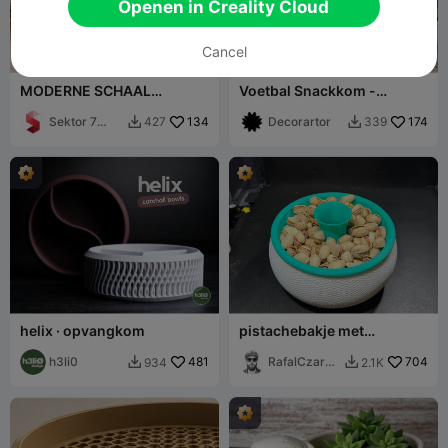
Openen in Creality Cloud
Cancel
MODERNE SCHAAL
Voetbal Snackkom -
(MULTIFUNCTIONEEL) /
Voetbalkom voor Chips
MODERNE MINIMALE
Sektor 7
134
Decorartor
174
427
339


INTERIEURDECORATIE
Studios
helix · opvangkom
pistachebakje met
schaalcontainer
h3li0
481
RafalCzarne
704
934
2.1K


cki