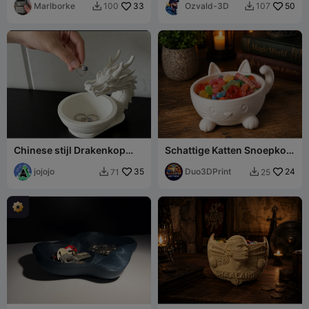
Marlborke
33
Ozvald-3D
50
100
107


Chinese stijl Drakenkop
Schattige Katten Snoepkom
kom Majestueus Opberg
- Lieve Snackkom
jojojo
35
Duo3DPrint
24
71
25

