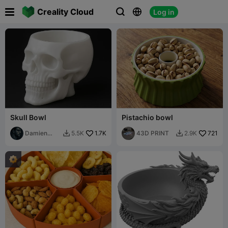

Creality Cloud
Log in



Skull Bowl
Pistachio bowl
Damien
1.7K
43D PRINT
721
5.5K
2.9K


3MF