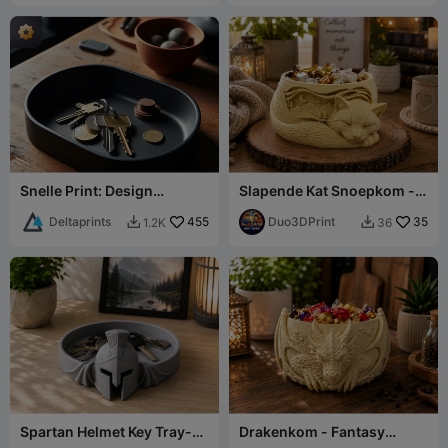
Snelle Print: Design
Slapende Kat Snoepkom -
Opbergbakje
Decoratieve 3D-geprinte
"Ovalism"/Thuisorganisato
Deltaprints
455
kom
Duo3DPrint
35
1.2K
36


r
Spartan Helmet Key Tray-
Drakenkom - Fantasy
Ancient Warrior Bowl
Decoratieve Houder