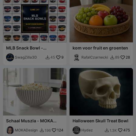
MLB Snack Bowl -
kom voor fruit en groenten
Gameday Baseball Party
Bowl
SwagZilla3D
9
RafalCzarnecki
28
45
89


Schaal Muszla - MOKA
Halloween Skull Treat Bowl
Design
MOKADesign
124
Hydez
475
196
1.3K

