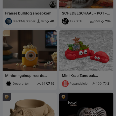
Franse bulldog snoepkom
SCHEDELSCHAAL - POT -
PENNENHOUDER -
BlackMarketier
40
PLANTENPOT
TRXDTH
294
62
558


Minion-geïnspireerde
Mini Krab Zandbak
popcornemmer -
Schaaltje/Kom
Filmsnackschaal
Decorartor
19
Popandsicle
31
54
100

