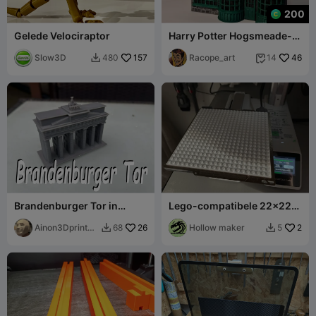
200
Gelede Velociraptor
Harry Potter Hogsmeade-
reeks - Honeydukes
Slow3D
157
Racope_art
46
480
14


Brandenburger Tor in
Lego-compatibele 22x22
Berlijn
grondplaat
Ainon3Dprint
26
Hollow maker
2
68
5


cz