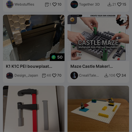
Webstuffies
10
Together 3D
15
1
21


50
K1 K1C PEI bouwplaat
Maze Castle Maker!
zijhouder
Software & Models
Design_Japan
70
CrealiTale
34
46
106


design