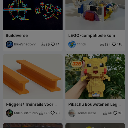
Buildiverse
LEGO-compatibele kom
BlueShadovv
14
fifindr
118
39
134


I-liggers/ Treinrails voor
Pikachu Bouwstenen Lego-
projecten
stijl
Millin3dStudio
73
HomeDecor
38
175
46

