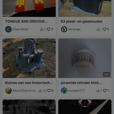
TONGUE AND GROOVE
K2 plaat- en glashouder
BRICKS FULL SET
Chad Beck
3
Verdugo
5
2


G
I
F
Ruïnes van een historisch
piramide cilinder blok
kasteel
logistiek
Ainon3Dprint cz
9
morgan777
1
10
1

