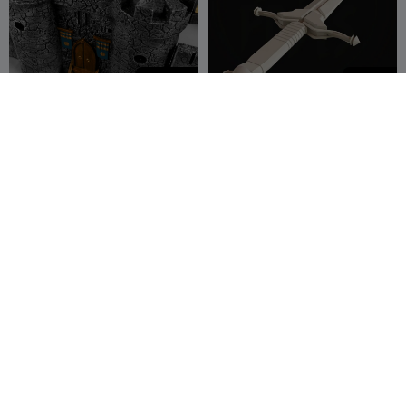
1,500
500
Bouw je eigen kasteel
Assassins Creed - Sword
of Eden
STLFLIX
2
BOSSposes
3


BRINKO ballonaangedreven
bouwplaat schraper
Head Hunter
Brinko
9
mf jones
8
5
15

