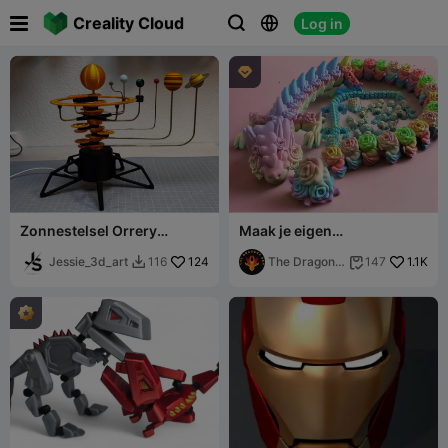

Creality Cloud
Log in




Zonnestelsel Orrery
Maak je eigen
Bouwpakket!
rozenboeketdraak
Jessie_3d_art
124
The Dragons
1.1K
116
147


Den