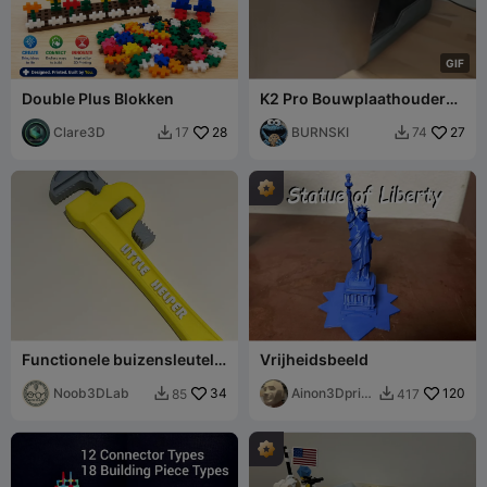
G
I
F
Double Plus Blokken
K2 Pro Bouwplaathouder
voor Printerbasis door
Clare3D
28
burnski
BURNSKI
27
17
74


Functionele buizensleutel -
Vrijheidsbeeld
bobbejaan spanner
Noob3DLab
34
Ainon3Dprint
120
85
417


cz