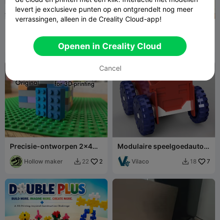
levert je exclusieve punten op en ontgrendelt nog meer
verrassingen, alleen in de Creality Cloud-app!
90 graden magnetische
Lego-compatibele
zaaggeleider
bloemenvaas
2G DSGN
10
fifindr
220
14
195


Openen in Creality Cloud
Cancel
Precisie-ontworpen 2x4
Modulaire speelgoedauto-
compatibele Lego-steen
bouwset
Hollow maker
2
Vilaco
7
22
18

