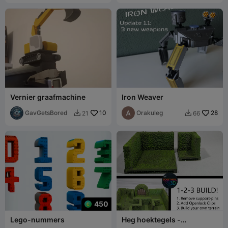
Vernier graafmachine
Iron Weaver
GavGetsBored
10
Orakuleg
28
21
66


450
Lego-nummers
Heg hoektegels -
OpenLOCK-systeem