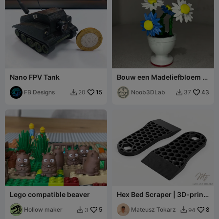
Nano FPV Tank
Bouw een Madeliefbloem -
Geïnspireerd door LEGO
FB Designs
15
Noob3DLab
43
20
37


Lego compatible beaver
Hex Bed Scraper | 3D-print
verwijderhulp
Hollow maker
5
Mateusz Tokarz
8
3
94

