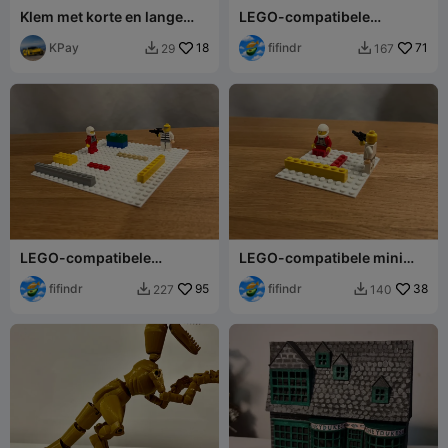
Klem met korte en lange
LEGO-compatibele
staven
basisplaat 28 x 28
KPay
18
fifindr
71
29
167


LEGO-compatibele
LEGO-compatibele mini
grondplaat 20 x 20
grondplaat 10 x 10
fifindr
95
fifindr
38
227
140

