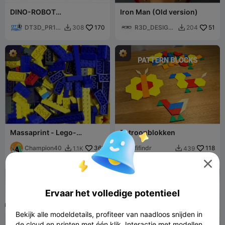
DINO-ROBOT
Iron Man (Old version)
GEARTICULEERD
SPEELGOED (beta)
DT3D_PR1N
170
R3D_DESIGN
51
308
204


T
Z
Massaprint - Lego-
Patroonblokken
geïnspireerde stenen -
Champion40
362
fifindr
118
1.1K
439



Ervaar het volledige potentieel
Bekijk alle modeldetails, profiteer van naadloos snijden in
de cloud en printen met één klik. Interactie met modellen