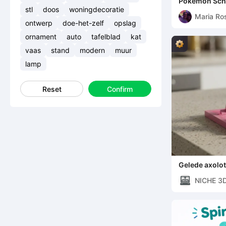
Pokemon Sch
stl
doos
woningdecoratie
Maria Ro
ontwerp
doe-het-zelf
opslag
ornament
auto
tafelblad
kat
vaas
stand
modern
muur
lamp
Reset
Confirm
Gelede axolo
NICHE 3