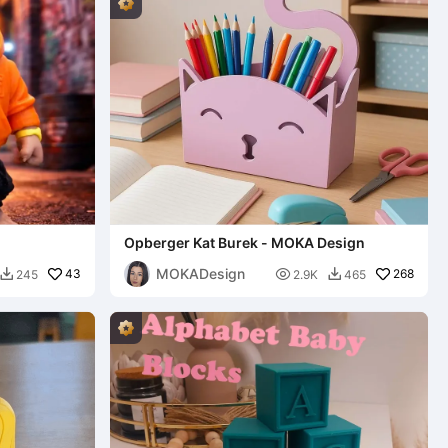
)
Opberger Kat Burek - MOKA Design
MOKADesign
43

268
245
2.9K
465

