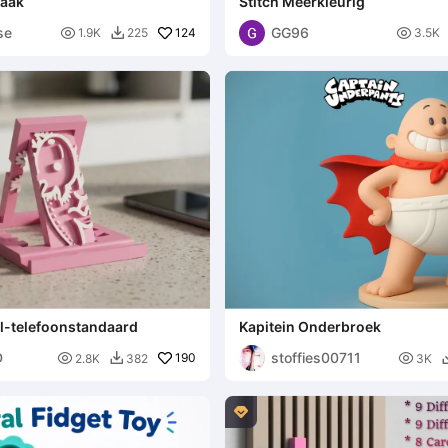
aak
Stitch Meerkleurig
se
GG96

124

1.9K
225
3.5K

tl-telefoonstandaard
Kapitein Onderbroek
D
stoffies00711

190

2.8K
382
3K

