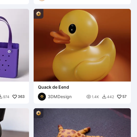
Quack de Eend
3DMDesign
363

57
974
1.4K
442

