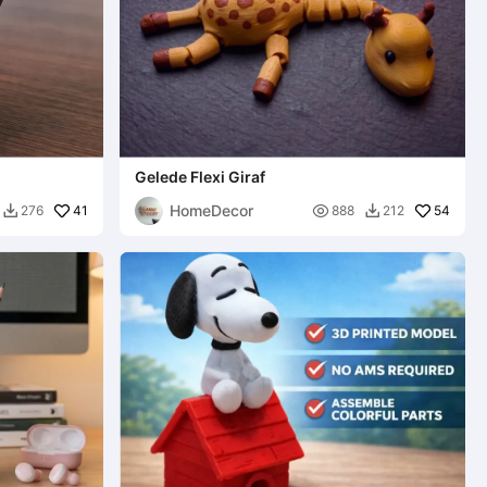
Gelede Flexi Giraf
HomeDecor
41

54
276
888
212

