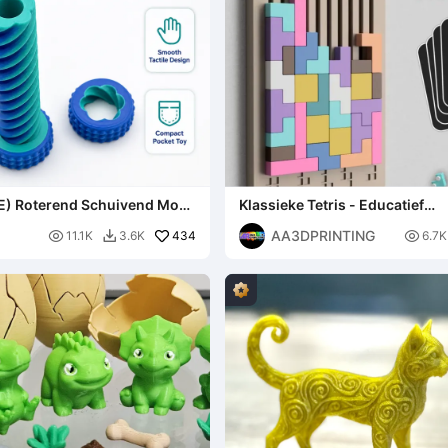
) Roterend Schuivend Moer
Klassieke Tetris - Educatief
d voor alle leeftijden.
Kinderspeelgoed & Spellen
AA3DPRINTING

434

11.1K
3.6K
6.7K
