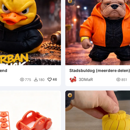
eend
Stadsbuldog (meerdere delen
3DMaR

46

775
180
851
