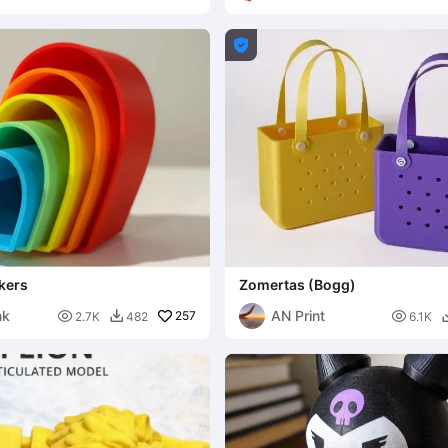

kers
Zomertas (Bogg)
nk
AN Print

257

2.7K
482
6.1K
