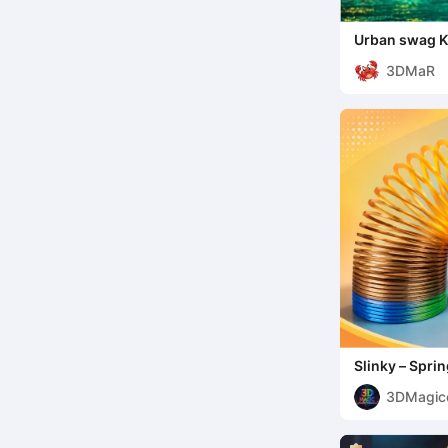
Urban swag 
3DMaR
Slinky – Spri
3DMagic