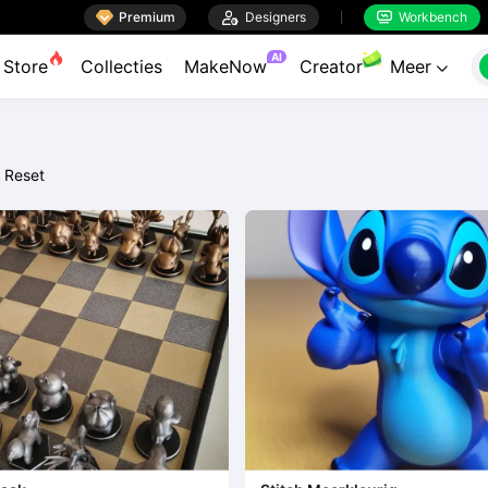

Premium

Designers
Workbench


AI
Store
Collecties
MakeNow
Creator
Meer

Reset