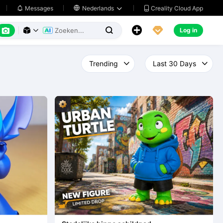
Creality Cloud App
Messages

Nederlands






Log in


