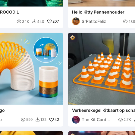
KROCODIL
Hello Kitty Pennenhouder
SrPatitoFeliz

207

3.1K
440
238

ngo
Verkeerskegel Kitkaart op scha
1:18
c
The Kit Card

42

599
122
2.7K

Guy