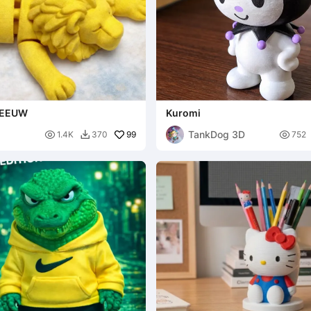
 LEEUW
Kuromi
TankDog 3D

99

1.4K
370
752
