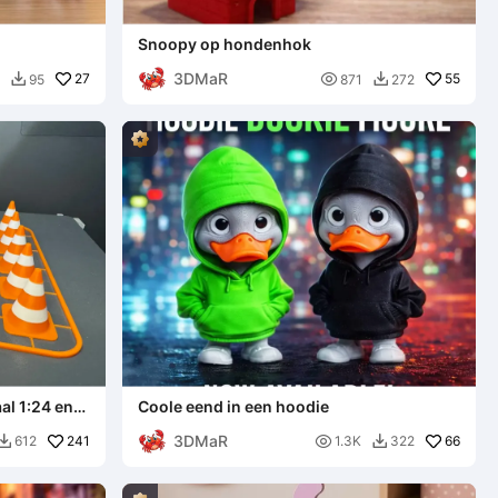
Snoopy op hondenhok
3DMaR
27

55
95
871
272


al 1:24 en
Coole eend in een hoodie
3DMaR
241

66
612
1.3K
322

