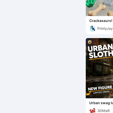
Crackasaurs! 
Dinosauriërs 
PrintyJay
Urban swag l
3DMaR