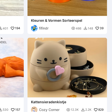
Kleuren & Vormen Sorteerspel
fifindr
194

39
401
466
148


Kattensieradenkistje
Cozy Corner
157

829
530
12.3K
2.2K

