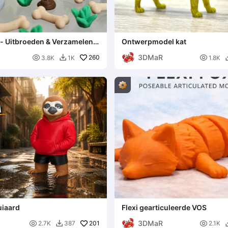
- Uitbroeden & Verzamelen!
Ontwerpmodel kat
in eieren
3DMaR

260

3.8K
1K
1.8K

uiaard
Flexi gearticuleerde VOS
3DMaR

201

2.7K
387
2.1K
