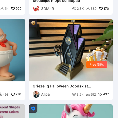
Stedelijke hippe schildpad
3DMaR
209

170
1K
2.3K
389


Free Gifts
Griezelig Halloween Doodskist
Sprookjeshuis // Griezelig Halloween
Allpa
270
Doodskist-huisje

437
498
3.5K
992


