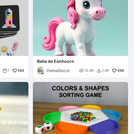
Bella de Eenhoorn
HomeDecor
594

499
7
10.8K
2.8K

