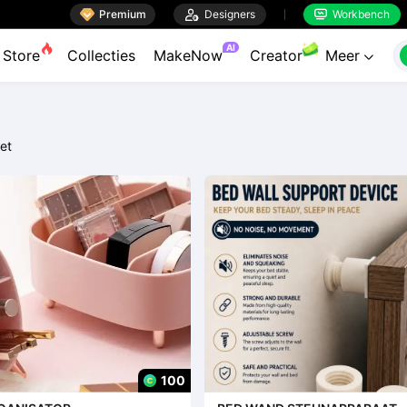

Premium

Designers
Workbench


AI
Store
Collecties
MakeNow
Creator
Meer

et
100