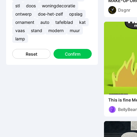
MAKE-UP OR
stl
doos
woningdecoratie
Dsgnr
ontwerp
doe-het-zelf
opslag
ornament
auto
tafelblad
kat
vaas
stand
modern
muur
lamp
Reset
Confirm
This is fine 
BellyBea