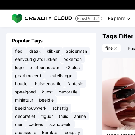
Explore
FlowPrint


Tags Filter
Popular Tags
fine
Res

flexi
draak
klikker
Spiderman
eenvoudig afdrukken
pokemon
lego
telefoonhouder
k2 plus
gearticuleerd
sleutelhanger
houder
huisdecoratie
fantasie
speelgoed
kunst
decoratie
miniatuur
beeldje
beeldhouwwerk
schattig
decoratief
figuur
thuis
anime
dier
cadeau
standbeeld
accessoire
karakter
cosplay