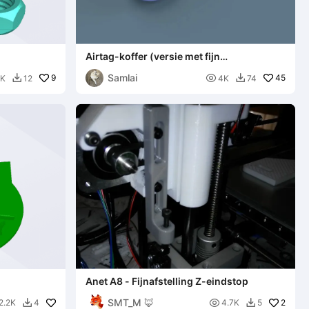
Airtag-koffer (versie met fijn
driehoeksraster)
Samlai
9

45
2K
12
4K
74


Anet A8 - Fijnafstelling Z-eindstop
SMT_M 🦊

2
2.2K
4
4.7K
5

