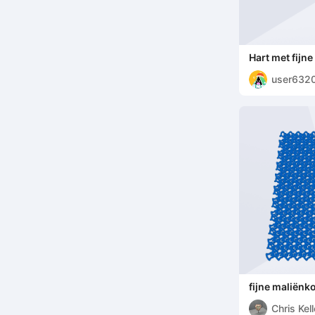
Hart met fijne 
user632
fijne maliënk
Chris Kell