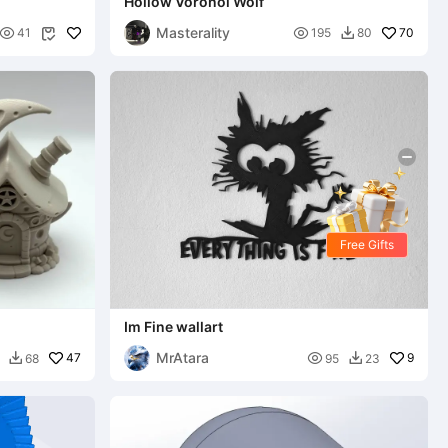
Hollow Voronoi Wolf
Masterality


70
41
195
80


Free Gifts
Im Fine wallart
MrAtara
47

9
68
95
23

