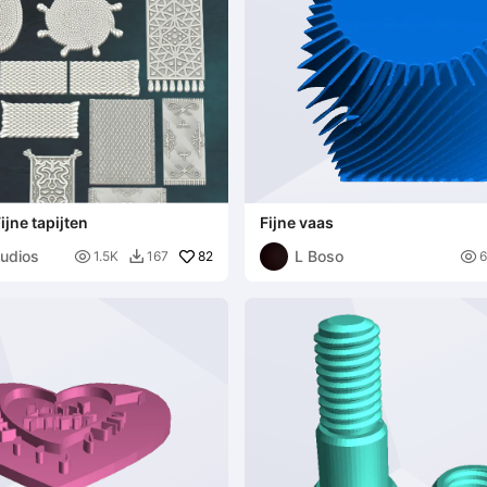
jne tapijten
Fijne vaas
tudios
L Boso

82

1.5K
167
6
