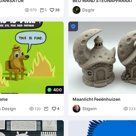
GANISATOR
BED WAND STEUNAPPARAAT
Dsgnr

36
570
5


400
Meme
Maanlicht Feeënhuizen
n Design
Stigern

4

120
233
