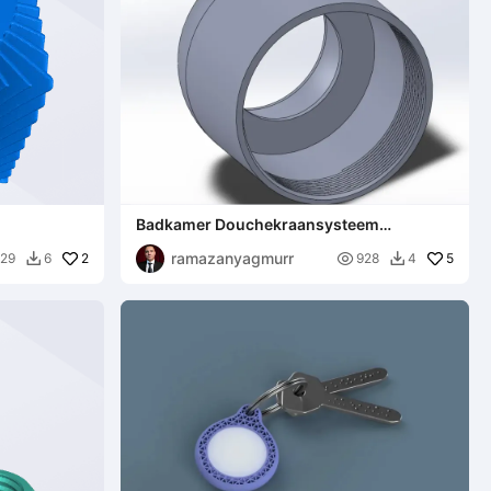
Badkamer Douchekraansysteem
Patroonhuls Fijn Tandwiel
ramazanyagmurr
2

5
29
6
928
4

