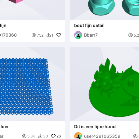
lijn
bout fijn detail
0170360
Bbarr7


752
1
5.

older
Dit is een fijne hond
er
user4291065359

26

5.8K
30
