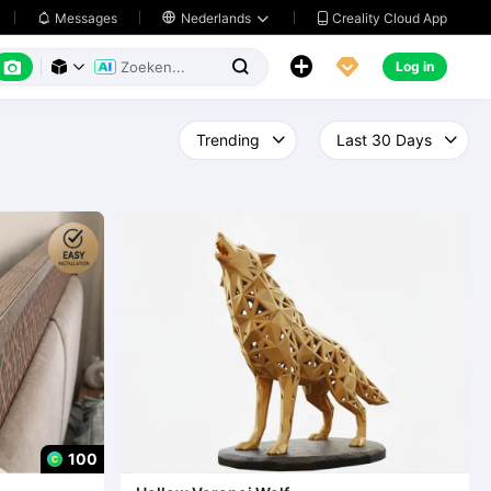
Creality Cloud App
Messages

Nederlands






Log in



100