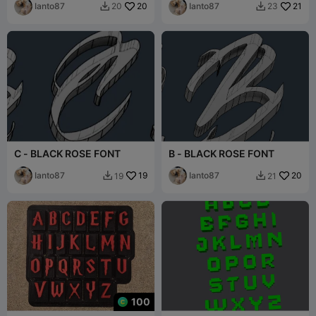
Ianto87
20
Ianto87
21
20
23


C - BLACK ROSE FONT
B - BLACK ROSE FONT
Ianto87
19
Ianto87
20
19
21


100