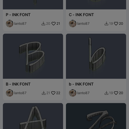
P - INK FONT
C - INK FONT
Ianto87
21
Ianto87
20
20
19


B - INK FONT
b - INK FONT
Ianto87
22
Ianto87
20
21
19

