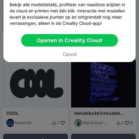
Bekijk alle modeldetails, profiteer van naadloos snijden in
de cloud en printen met één klik. Interactie met modellen
levert je exclusieve punten op en ontgrendelt nog meer
verrassingen, alleen in de Creality Cloud-app!
NORWAY/NORSE FONT
Strandkind Schriftzug
Openen in Creality Cloud
LUKANDA21
1
Alerius
4
2
2


Cancel
COOL
Helvetika3d Extruded
typeset
Dimen3D
Maria Dyer-
3
2
4


Santos