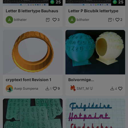
25
25
Letter B lettertype Bauhaus
Letter P Bicubik lettertype
bithater
3
bithater
2
1


cryptext font Revision 1
Bolvormige
lettertypevoorbeelden
Asep Sumpena
9
SMT_M 🦊
1
4

