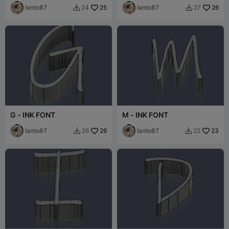
Ianto87
25
Ianto87
26
24
27


G - INK FONT
M - INK FONT
Ianto87
26
Ianto87
23
26
22

