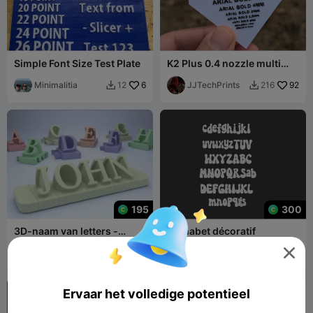
Simple Font Size Test Plate
K2 Plus 0.4 nozzle multi
color text size test print
Minimalitia
6
JJTechPrints
92
12
216


195
300
3D-naam van letters -
Alphabet décoratif
Elegant Lettertype

LayerModels
124
Plastique Pro Studio
63


Ervaar het volledige potentieel