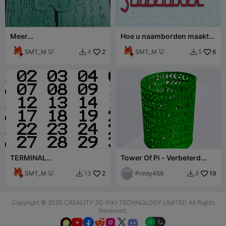
Meer
Hoe u naamborden maakt
lettertypevoorbeelden
met retro- en andere
SMT_M 🦊
2
lettertypen
SMT_M 🦊
6
4
5


TERMINAL
Tower Of Pi - Verbeterd
Lettertypenummers (01-
lettertype
30)
SMT_M 🦊
2
Printy456
19
13
8


Copyright © 2025 CREALITY 3D (HK) TECHNOLOGY LIMITED All Rights
Reserved.





