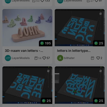
LayerModels
133
LayerModels
97
53
27


195
25
3D-naam van letters -
letters in lettertype
Cartoonlettertype
bauhaus
LayerModels
57
bithater
2
14


25
25