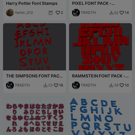
Harry Potter Font Stamps
PIXEL FONT PACK -
ALPHABET
Yarkir_312
2
TRXDTH
14
62


THE SIMPSONS FONT PACK
RAMMSTEIN FONT PACK -
- ALPHABET
ALPHABET
TRXDTH
16
TRXDTH
10
53
38

