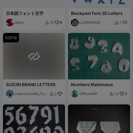
日本語フォント文字
Blackpast Font.3D Letters
dend
8
LUKANDA21
18
3


NSFW

SUZUKI BRAND LETTERS
Numbers Matemaise
castro.archilla_Tsm
OfficineKP
3
3
13


e