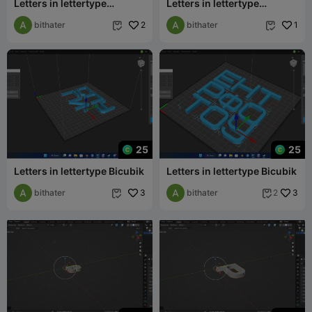
Letters in lettertype
Letters in lettertype
bauhaus
Bauhaus
bithater
2
bithater
1


25
25
Letters in lettertype Bicubik
Letters in lettertype Bicubik
bithater
3
bithater
3
2

