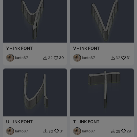
Y - INK FONT
V - INK FONT
Ianto87
30
Ianto87
31
32
32


U - INK FONT
T - INK FONT
Ianto87
31
Ianto87
29
30
28

