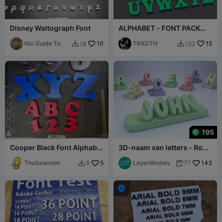
Disney Waltograph Font
ALPHABET - FONT PACK
Nº2
Nix Guide To
10
TRXDTH
15
18
122


195
Cooper Black Font Alphabet
3D-naam van letters - Rond
Letters and numbers 50mm
lettertype
& 90mm
ThaSeanster
5
LayerModels
143
6
77


