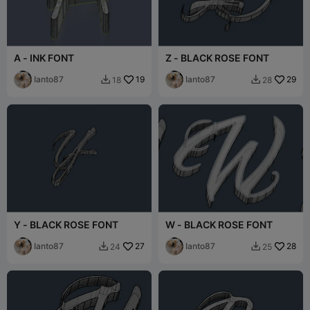
A - INK FONT
Z - BLACK ROSE FONT
Ianto87
19
Ianto87
29
18
28


Y - BLACK ROSE FONT
W - BLACK ROSE FONT
Ianto87
27
Ianto87
28
24
25

