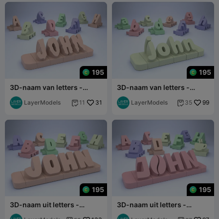
195
195
3D-naam van letters -
3D-naam van letters -
Halloween-lettertype
Cream Font
LayerModels
31
LayerModels
99
11
35


195
195
3D-naam uit letters -
3D-naam uit letters -
Comic-lettertype
Coffee Font