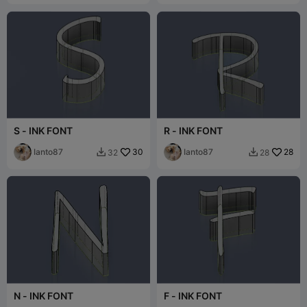
S - INK FONT
R - INK FONT
Ianto87
30
Ianto87
28
32
28


N - INK FONT
F - INK FONT