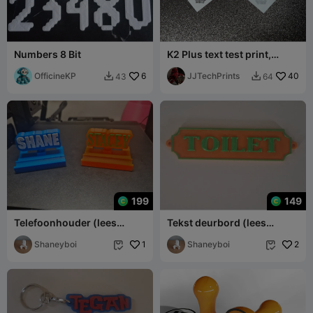
Numbers 8 Bit
K2 Plus text test print,
embedded, face up and
OfficineKP
6
face down
JJTechPrints
40
43
64


199
149
Telefoonhouder (lees
Tekst deurbord (lees
beschrijving)
beschrijving)
Shaneyboi
1
Shaneyboi
2

