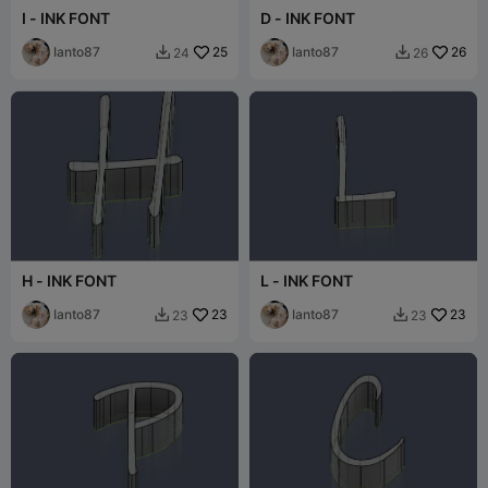
I - INK FONT
D - INK FONT
Ianto87
25
Ianto87
26
24
26


H - INK FONT
L - INK FONT
Ianto87
23
Ianto87
23
23
23

