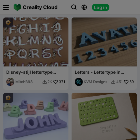

Creality Cloud
Log in



Disney-stijl lettertype
Letters - Lettertype in
alfabetsleutelhangers
Avatar-filmstijl
MitchB98
371
KVM Designs
59
2K
451

