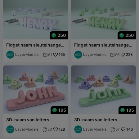
250
250
Fidget naam sleutelhanger
Fidget naam sleutelhanger
spinner - Speels lettertype
spinner - Organisch
LayerModels
165
lettertype
LayerModels
223
61
86


195
195
3D-naam van letters -
3D-naam van letters -
Speels lettertype
Minecraft-lettertype
LayerModels
128
LayerModels
146
50
67

