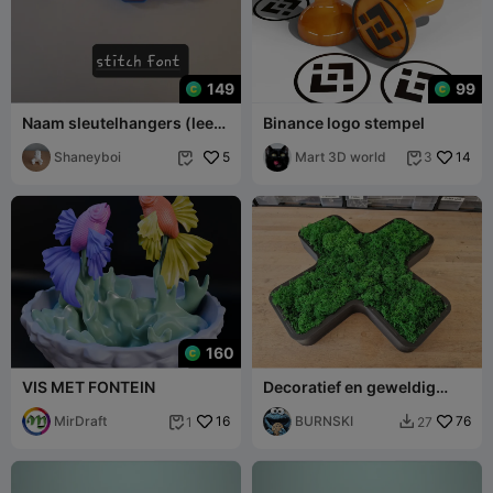
149
99
Naam sleutelhangers (lees
Binance logo stempel
de beschrijving)
Shaneyboi
5
Mart 3D world
14
3


160
VIS MET FONTEIN
Decoratief en geweldig
mosproject in de vorm van
MirDraft
16
een X of +
BURNSKI
76
1
27

