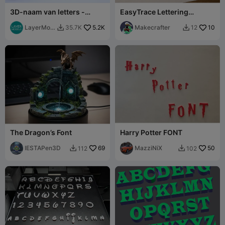
3D-naam van letters -
EasyTrace Lettering
Standaard lettertype
Sjabloon – Comic Sans
LayerMod
5.2K
Alfabet & Cijfers
Makecrafter
10
35.7K
12


els
The Dragon’s Font
Harry Potter FONT
IESTAPen3D
69
MazziNiX
50
112
102

