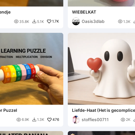
endje
WIEBELKAT
Oasis3dlab

1.7K

35.8K
5.1K
1.3K

r Puzzel
Liefde-Haat (Het is gecomplic
stoffies00711

476

6.9K
1.3K
2K
