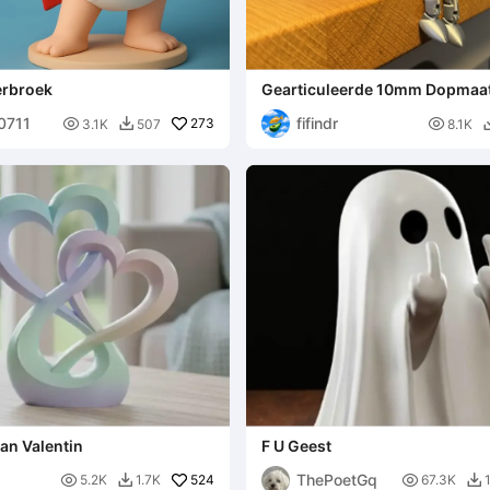
erbroek
Gearticuleerde 10mm Dopmaat
00711
fifindr

273

3.1K
507
8.1K

an Valentin
F U Geest
ThePoetGq

524

5.2K
1.7K
67.3K

