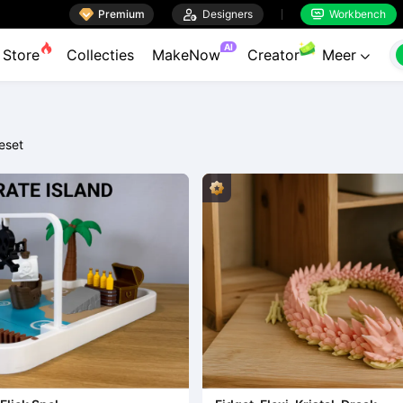

Premium

Designers
Workbench


AI
Store
Collecties
MakeNow
Creator
Meer

eset