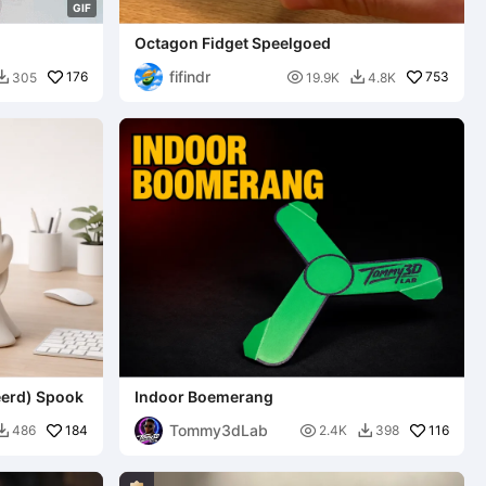
G
I
F
Octagon Fidget Speelgoed
fifindr
176

753
305
19.9K
4.8K


eerd) Spook
Indoor Boemerang
Tommy3dLab
184

116
486
2.4K
398

