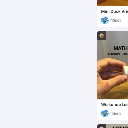
Mini Duck Vri
fifindr
Wiskunde Lee
fifindr