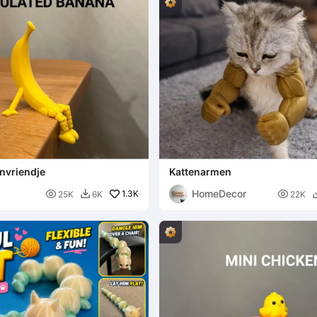
nvriendje
Kattenarmen
HomeDecor

1.3K

25K
6K
22K
