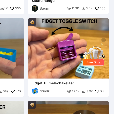
Sleutelhanger
Baum_
335

436
1K
11.3K
3.4K


Free Gifts
Fidget Tuimelschakelaar
fifindr
276

880
589
19.2K
3.9K

