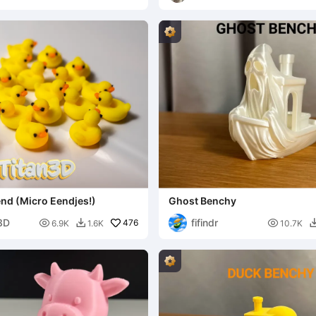
nd (Micro Eendjes!)
Ghost Benchy
3D
fifindr

476

6.9K
1.6K
10.7K
