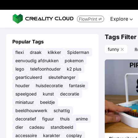
Explore
FlowPrint


Tags Filter
Popular Tags
funny
R

flexi
draak
klikker
Spiderman
eenvoudig afdrukken
pokemon
lego
telefoonhouder
k2 plus
gearticuleerd
sleutelhanger
houder
huisdecoratie
fantasie
speelgoed
kunst
decoratie
miniatuur
beeldje
beeldhouwwerk
schattig
decoratief
figuur
thuis
anime
dier
cadeau
standbeeld
accessoire
karakter
cosplay