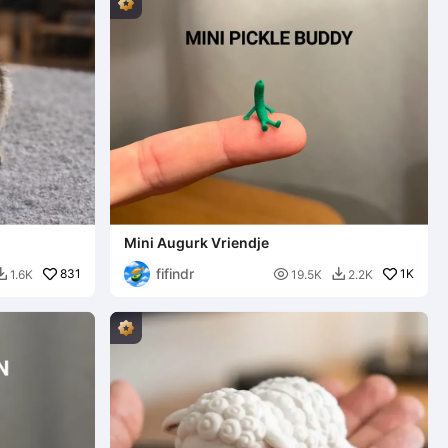
Mini Augurk Vriendje
fifindr
831

1K
1.6K
19.5K
2.2K

