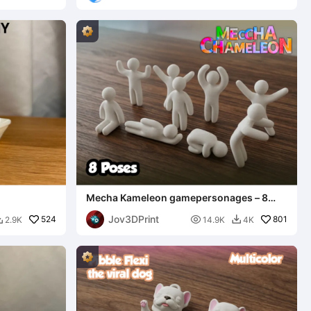
Mecha Kameleon gamepersonages – 8
poses + idle
Jov3DPrint
524

801
2.9K
14.9K
4K

