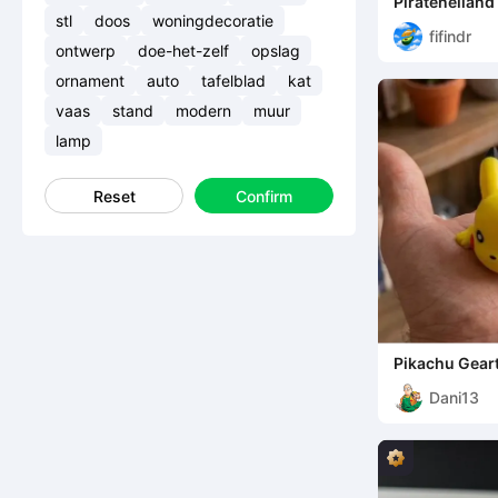
Pirateneiland 
stl
doos
woningdecoratie
fifindr
ontwerp
doe-het-zelf
opslag
ornament
auto
tafelblad
kat
vaas
stand
modern
muur
lamp
Reset
Confirm
Pikachu Geart
Sleutelhange
Dani13