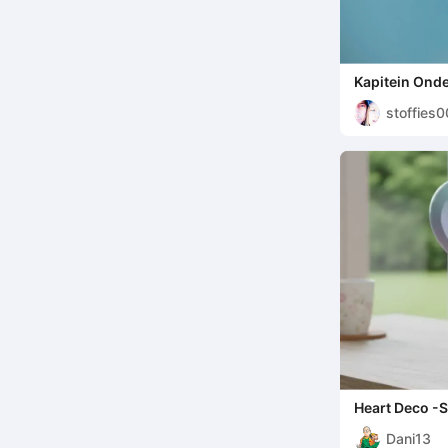
Kapitein Ond
stoffies
Heart Deco -S
Dani13