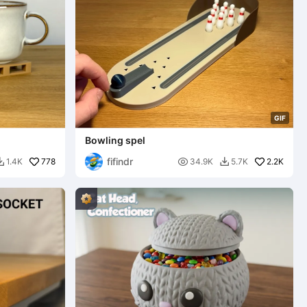
G
I
F
Bowling spel
fifindr
778

2.2K
1.4K
34.9K
5.7K

