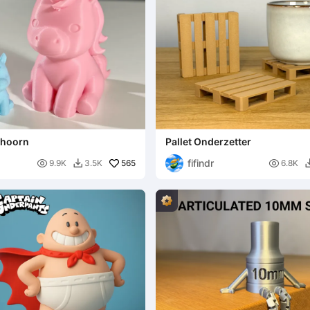
nhoorn
Pallet Onderzetter
fifindr

565

9.9K
3.5K
6.8K
