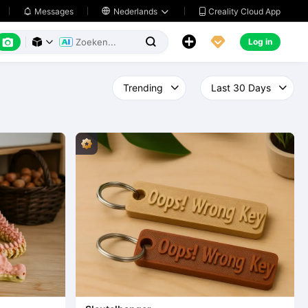
Creality Cloud App
Messages

Nederlands






Log in


