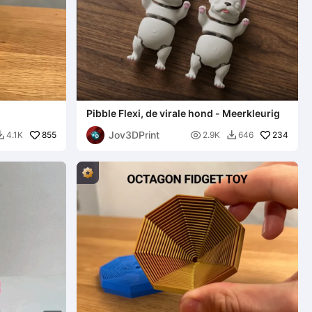
Pibble Flexi, de virale hond - Meerkleurig
Jov3DPrint
855

234
4.1K
2.9K
646

