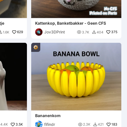
je
Kattenkop, Banketbakker - Geen CFS
Jov3DPrint
629

375
1.6K
3.7K
404


Bananenkom
fifindr
3.5K

183
14.4K
2.3K
421
