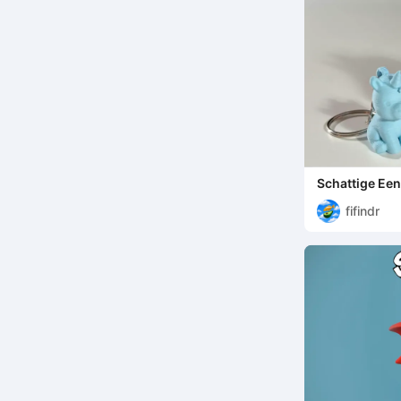
Schattige Ee
fifindr