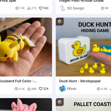
Flick Spel
Fidget-Flexi-Kristal-Draak
SD Design

100

1.1K
275
6K

iculeerd Full Color -
Duck Hunt - Verstopspel
r
fifindr

224

4.1K
996
4.5K
