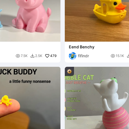
Eend Benchy
fifindr

479

7.5K
2.5K
15.1K
