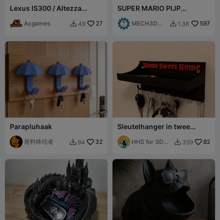
Lexus IS300 / Altezza
SUPER MARIO PIJP
Sleutelhouder
SLEUTELHANGER - LUIGI
Acgames
27
MECH3D
597
49
1.3K


PRINTING
Parapluhaak
Sleutelhanger in twee
kleuren
尾料终结者
32
HHS for 3D
82
94
359


modeling