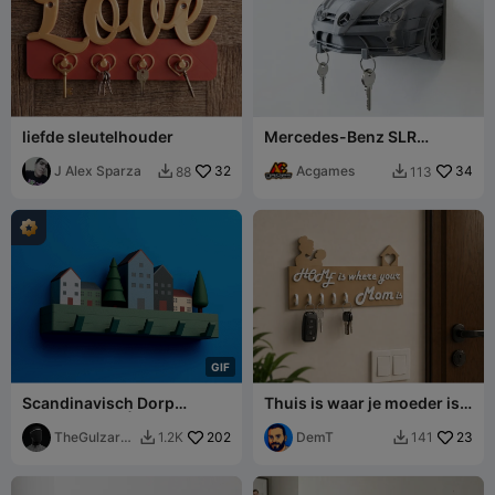
liefde sleutelhouder
Mercedes-Benz SLR
McLaren Sleutelhouder
J Alex Sparza
32
Acgames
34
88
113


G
I
F
Scandinavisch Dorp
Thuis is waar je moeder is –
Muurhaakrek | 2
Decoratieve sleutelhouder
Bevestigingsversies
TheGulzar3
202
DemT
23
1.2K
141


D