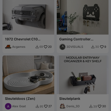
1972 Chevrolet C10
Gaming Controller
Silverado Sleutelhanger
Sleutelhanger
Acgames
20
3DVISUALS
9
69
30


Sleuteldoos (Zen)
Sleutelplank
Alex Goat
27
Denis_3D
30
95
39

