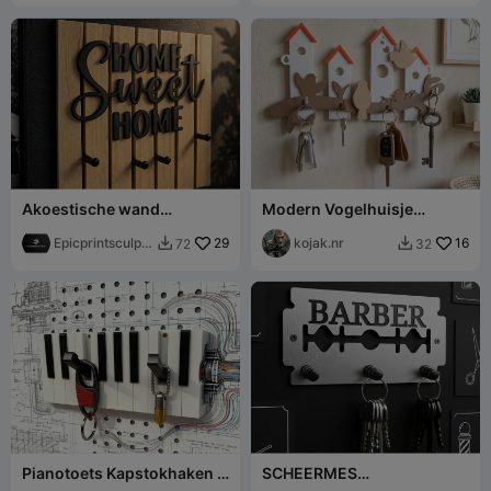
Akoestische wand
Modern Vogelhuisje
sleutelhanger – “Home
Sleutelrek / Sleutelbord
Sweet Home”
Epicprintsculpt
29
Vogelhuis
kojak.nr
16
72
32


3d
Pianotoets Kapstokhaken /
SCHEERMES
Sleutelhouders
SLEUTELHOUDER - KAPPER