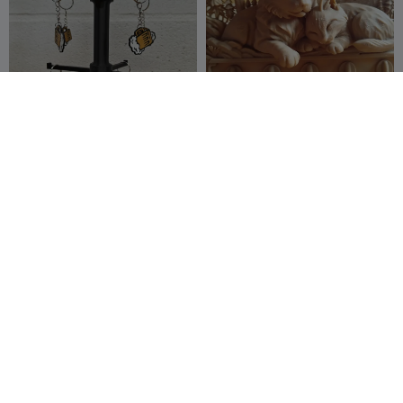
Expositor giratório de
Boskatten – Decoratieve
chaveiros com precificador
Wandhaak voor Sleutels
Pequena
28
Jeryoart3dprin
26
79
42


criadora
t
Koningcobra slang
Golf Mk2 sleutelhouder
sleutelhanger
wandorganizer
REIBAU LAB
208
OrangeSs
166
308
411

