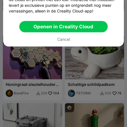
levert je exclusieve punten op en ontgrendelt nog meer
verrassingen, alleen in de Creality Cloud-app!
Sleutelhanger Dragon keys
Sleutelhouder
Draak
Machine
75
TerTer
382
295
819


Openen in Creality Cloud
Gamer
Cancel
Honingraat sleutelhouder-
Schattige schildpadkom
sleutelhanger
BondFire
104
TSTORM
76
206
330

