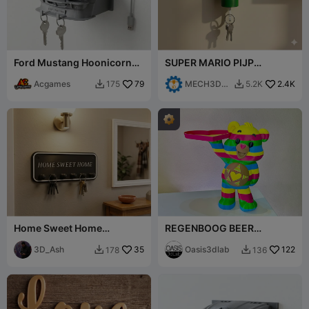
Ford Mustang Hoonicorn
SUPER MARIO PIJP
Sleutelhanger - Ken Block
SLEUTELHANGER - MARIO
Eerbetoon
Acgames
79
MECH3D
2.4K
175
5.2K


PRINTING
Home Sweet Home
REGENBOOG BEER
Sleutelhanger -
LADEHOUDER
Wandgemonteerd
3D_Ash
35
Oasis3dlab
122
178
136


Sleutelrek 240mm