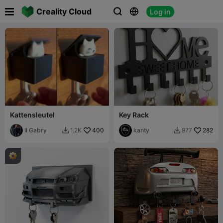

Creality Cloud
Log in



Kattensleutel
Key Rack
Il Gabry
400
kanty
282
1.2K
977

