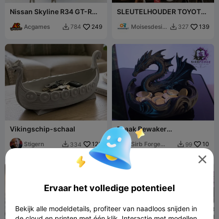
Nissan Skyline R34 GT-R
SLEUTELHOUDER TOYOTA
Sleutelhouder
SUPRA MK4
Acgames
249
Moisesdesig
139
784
327


n7
Vikingschip-schaal
Draak Bewaker
Sleutelschaaltje
Stigern
123
Sirb Forge
10
334
99


Studio

Ervaar het volledige potentieel
Bekijk alle modeldetails, profiteer van naadloos snijden in
de cloud en printen met één klik. Interactie met modellen