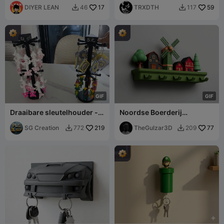
DIYER LEAN
17
TRXDTH
59
46
117


G
I
F
G
I
F
Draaibare sleutelhouder -
Noordse Boerderij
met prijskaartje (voor
Muurhaakrek | 2
snelle opslag)
SG Creation
219
Montagetypen | 5 Haken
TheGulzar3D
77
772
209

