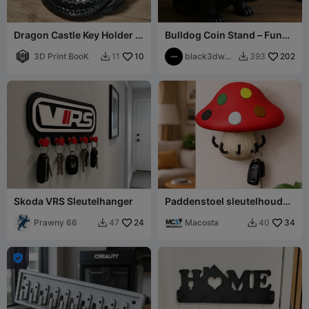
Dragon Castle Key Holder -
Bulldog Coin Stand – Funny
Fantasy Desk Organizer
Decor with Sunglasses
3D Print BooK
10
black3dwor
202
11
393


ks
Skoda VRS Sleutelhanger
Paddenstoel sleutelhouder
met muursteun
Prawny 66
24
Macosta
34
47
40


