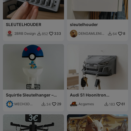
SLEUTELHOUDER
sleutelhouder
2BRB Design
333
DENGAMLENINJ
8
852
64


A
Squirtle Sleutelhanger –
Audi S1 Hoonitron
Aanpasbare Pokébal en
Sleutelhanger - Ken Block
Pokémon Muur
MECH3D
29
Eerbetoon
Acgames
61
34
183


PRINTING