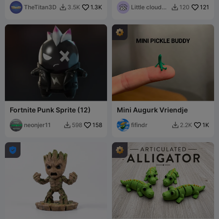
Labelruimte
TheTitan3D
1.3K
Little cloud
121
3.5K
120


3D
Fortnite Punk Sprite (12)
Mini Augurk Vriendje
neonjer11
158
fifindr
1K
598
2.2K


