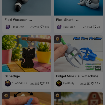
Flexi Wasbeer -
Flexi Shark -
Speelgoed/Sleutelhanger
Speelgoed/Sleutelhanger
Flexi Ozz
115
Flexi Ozz
74
204
224


G
I
F
Schattige
Fidget Mini Klauwmachine
Kattensleutelhanger –
Minimalistische Kawaii Kat
Duo3DPrint
125
RedFully
1.2K
385
2.5K

