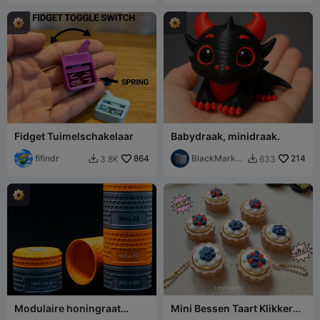
Fidget Tuimelschakelaar
Babydraak, minidraak.
fifindr
864
BlackMarket
214
3.8K
633


ier
Modulaire honingraat
Mini Bessen Taart Klikker
opbergcontainer /
Sleutelhanger