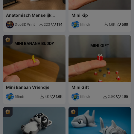
Anatomisch Menselijk
Mini Kip
Hartmodel – Gedetailleerde
3D-print
Duo3DPrint
114
fifindr
569
223
1.6K


Mini Banaan Vriendje
Mini Gift
fifindr
1.6K
fifindr
495
4K
2.9K

