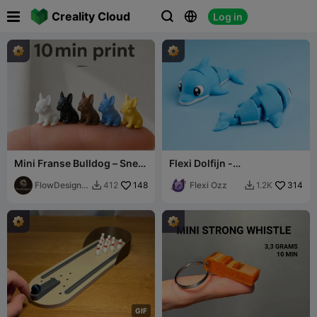

Creality Cloud
Log in



Mini Franse Bulldog – Snel
Flexi Dolfijn -
te printen gedetailleerde
Speelgoed/Sleutelhanger
pup
FlowDesigne
148
Flexi Ozz
314
412
1.2K


d
G
I
F