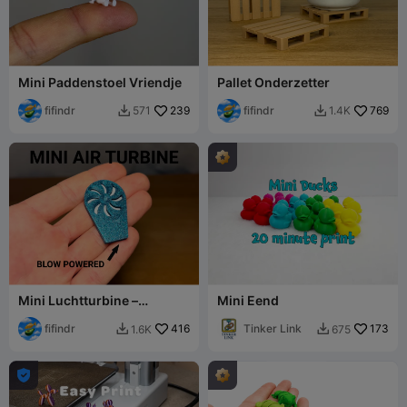
Mini Paddenstoel Vriendje
Pallet Onderzetter
fifindr
239
fifindr
769
571
1.4K


Mini Luchtturbine –
Mini Eend
Blaasaangedreven Spinner
fifindr
416
Tinker Link
173
1.6K
675


