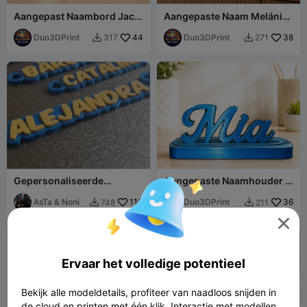
Aangepast Naambord Jack
Aangepaste Naam Melánie
– Elegant Cursief
Bord–Elegant Cursief
Naambord
Duo3DPrint
44
Naambord
Duo3DPrint
38
317
271


Gepersonaliseerde
Aangepaste Naamhouder –
Sleutelhangers (+400
Gepersonaliseerde
Namen) |
AsTa & Noni
110
Bureaudecoratie
Duo3DPrint
36
748
211


Gepersonaliseerde

Naamsleutelhangers
Ervaar het volledige potentieel
Bekijk alle modeldetails, profiteer van naadloos snijden in
de cloud en printen met één klik. Interactie met modellen