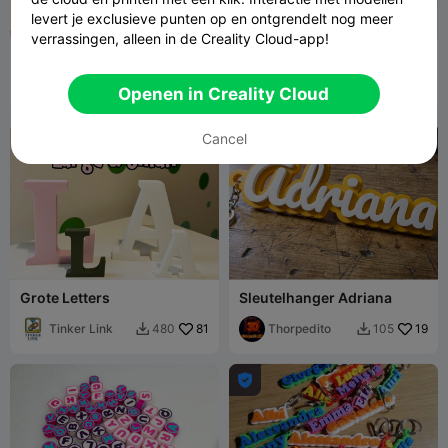
levert je exclusieve punten op en ontgrendelt nog meer
verrassingen, alleen in de Creality Cloud-app!
Pixelkralen
Aanpasbare fidget naam
sleutelhanger spinner
Madgallo79
45
LayerMod
3.4K
144
17.5K


Openen in Creality Cloud
els
Cancel
Grote Letters
Sleutelhanger Adriana
Tinker Link
81
Thorpedito
19
480
105


