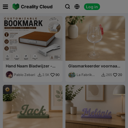

Creality Cloud
Log in



Hand Naam Bladwijzer -
Glasmarkeerder voornaam
Aanpasbaar
feest
Pablo Zebari
90
La Fabrik
20
2.5K
265


d_Adri