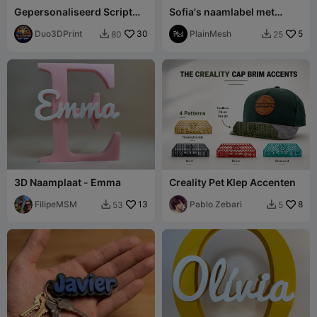
Gepersonaliseerd Script
Sofia's naamlabel met
Naam David Bord
noten
Duo3DPrint
30
PlainMesh
5
80
25


3D Naamplaat - Emma
Creality Pet Klep Accenten
FilipeMSM
13
Pablo Zebari
8
53
5

