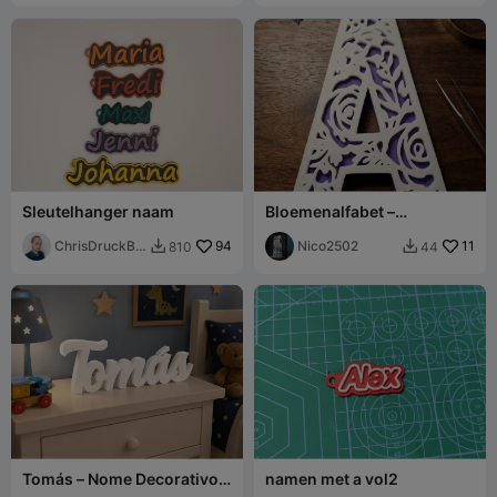
Sleutelhanger naam
Bloemenalfabet –
Decoratieve Letters A-Z
ChrisDruckBa
94
Nico2502
11
810
44


r
Tomás – Nome Decorativo
namen met a vol2
para Quarto Infantil