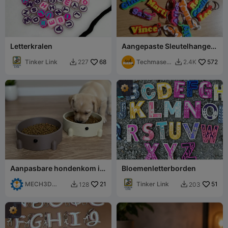
Letterkralen
Aangepaste Sleutelhangers
Mix
Tinker Link
68
Techmase_3
572
227
2.4K


D
Aanpasbare hondenkom in
Bloemenletterborden
puppyvorm
MECH3D
21
Tinker Link
51
128
203


PRINTING