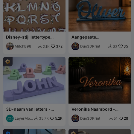
Disney-stijl lettertype
Aangepaste
alfabetsleutelhangers
Naamstandaard – 3D-
MitchB98
372
Printdecor in
Duo3DPrint
35
2.1K
82


Handschriftstijl
3D-naam van letters -
Veronika Naambord -
Standaard lettertype
Elegante Bureau- &
LayerMod
5.2K
Plankdecoratie
Duo3DPrint
28
35.7K
51


els
