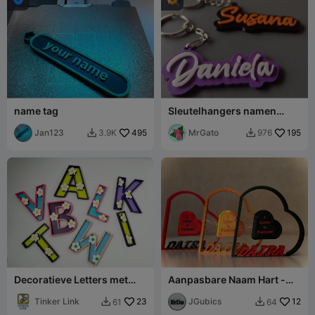
name tag
Sleutelhangers namen
Susana Daniela
Jan123
495
Sleutelhanger naam
MrGato
195
3.9K
976


Daniela Susana
Decoratieve Letters met
Aanpasbare Naam Hart -
Margrietbloemen
Valentijns String Art
Tinker Link
23
JGubics
12
61
64

