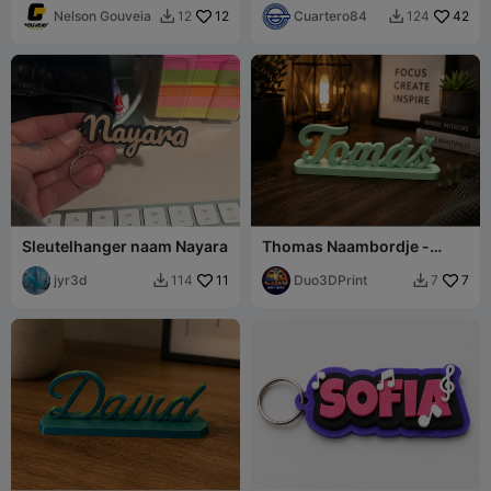
Nelson Gouveia
12
Cuartero84
42
12
124


Sleutelhanger naam Nayara
Thomas Naambordje -
Gepersonaliseerd
jyr3d
11
naamplaatje voor op het
Duo3DPrint
7
114
7


bureau