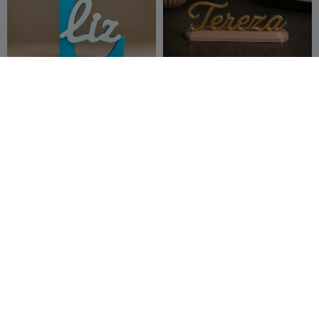
3D Naamplaat - Liz
Tereza Naambord -
Plankdecoratie
FilipeMSM
9
Duo3DPrint
26
23
34


Keychain Maya
Jan Naambord normaal
formaat,
Thorpedito
3
Duo3DPrint
21
4
16

