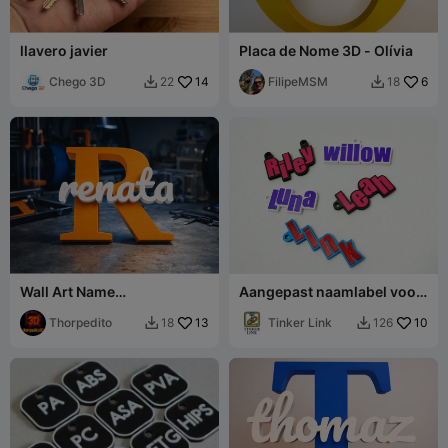
llavero javier
Placa de Nome 3D - Olívia
Chego 3D
14
FilipeMSM
6
22
18


Wall Art Name
Aangepast naamlabel voor
Nombre_Renata
tas
Thorpedito
13
Tinker Link
10
18
126

