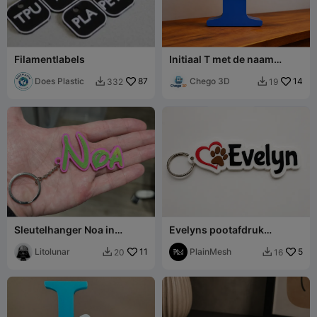
Filamentlabels
Initiaal T met de naam
Thomaz
Does Plastic
87
Chego 3D
14
332
19


Sleutelhanger Noa in
Evelyns pootafdruk
Disney-stijl
naamplaatje
Litolunar
11
PlainMesh
5
20
16

