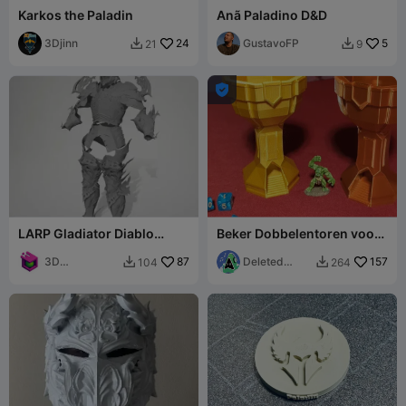
Karkos the Paladin
Anã Paladino D&D
3Djinn
24
GustavoFP
5
21
9



LARP Gladiator Diablo
Beker Dobbelentoren voor
Knight Armor
jullie
3D
87
Dwergen/Kleriken/Paladijn
Deleted
157
104
264


Dimensions
en
Account1303
259356