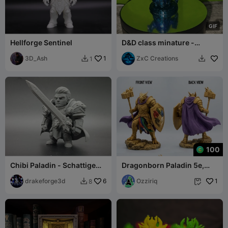
G
I
F
Hellforge Sentinel
D&D class minature -
Pokemon Paladin Ditto
3D_Ash
1
ZxC Creations
1


100
Chibi Paladin - Schattige
Dragonborn Paladin 5e,
Fantasy Ridder RPG - DnD-
follower of Tiamat
miniatuur
drakeforge3d
6
Ozziriq
1
8

