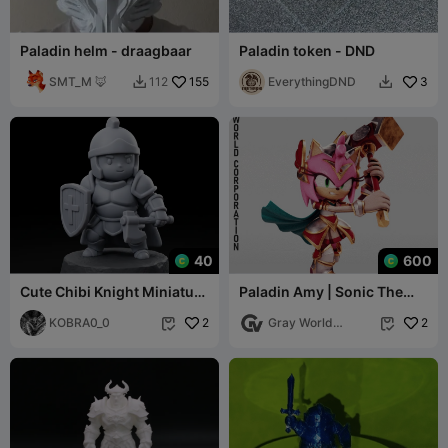
Paladin helm - draagbaar
Paladin token - DND
SMT_M 🦊
155
EverythingDND
3
112


40
600
Cute Chibi Knight Miniature
Paladin Amy | Sonic The
with Axe and Shield
Hedgehog
KOBRA0_0
2
Gray World
2


Corporation