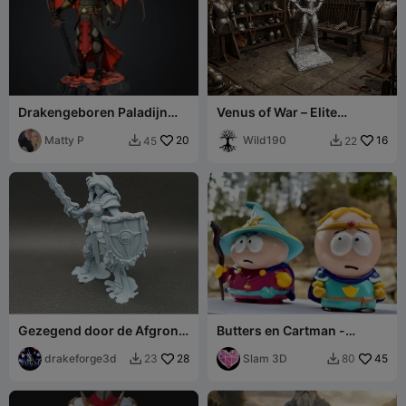
Drakengeboren Paladijn
Venus of War – Elite
D&D Miniatuur
Vrouwelijke Ridder Waifu
Matty P
20
Wild190
16
45
22


Gezegend door de Afgrond
Butters en Cartman -
– Ooze Paladin - Fantasy
Southpark Stick of Truth
DnD
drakeforge3d
28
Slam 3D
45
23
80

