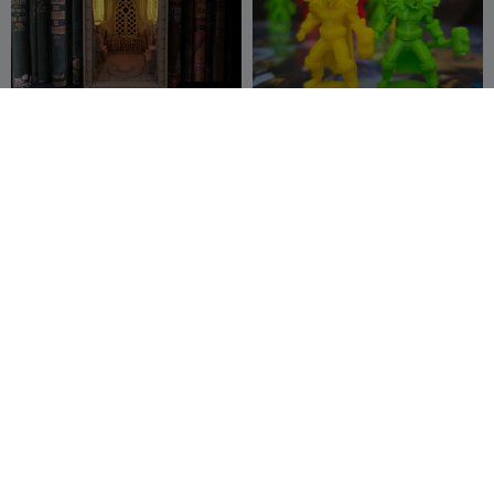
600
Paladijn's Wapenkamer
Warcraft bordspel
Booknook
vervangingsmini - Brandon
Crosslances
4
T1
HecatoCraft
4
6


Warcraft bordspel
Yu-Gi-Oh - Dark Paladin
vervangingsmini - Brandon
display
HecatoCraft
1
Jessie_3d_art
5
2
1


NSFW