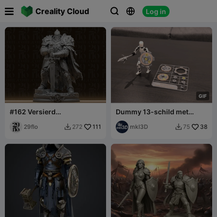

Creality Cloud
Log in



G
I
F
#162 Versierd
Dummy 13-schild met
Leeuwenridder Standbeeld
bewegende onderdelen
- Fantasy Gepantserd
29flo
111
mkl3D
38
272
75


Paladijn Figuur