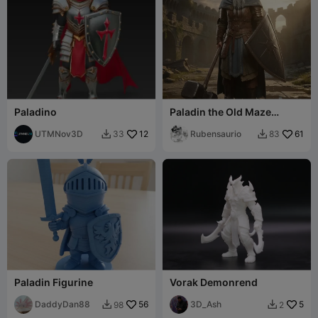
Paladino
Paladin the Old Maze
medieval
UTMNov3D
12
Rubensaurio
61
33
83


Paladin Figurine
Vorak Demonrend
DaddyDan88
56
3D_Ash
5
98
2

