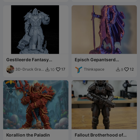
Gestileerde Fantasy
Episch Gepantserd
Paladijnridder
Krijgersstandbeeld
3D-Druck Graz
17
Thinkspace
12
10
9


🇦🇹
Korallion the Paladin
Fallout Brotherhood of
Steel Paladin Maximus