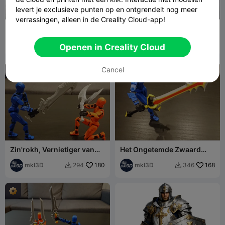
levert je exclusieve punten op en ontgrendelt nog meer
verrassingen, alleen in de Creality Cloud-app!
Rode
Gehoornde Doomguard
Drakenschubbeschermer
Warhammer Diablo Paladin
en Lok'amir il Romathis -
mkl3D
139
Path of Exile
3D_Ash
4
240
24


Openen in Creality Cloud
Dummy13
Cancel
Zin'rokh, Vernietiger van
Het Ongetemde Zwaard
Werelden voor Dummy 13
voor Dummy 13
mkl3D
180
mkl3D
168
294
346

