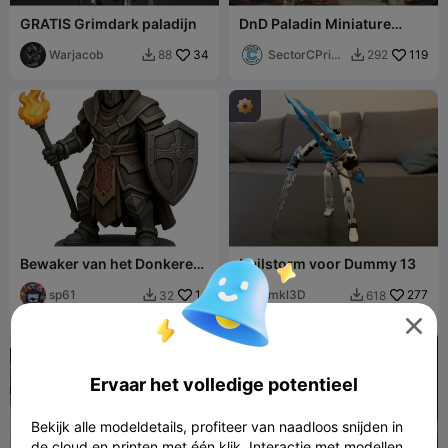
GRATIS Grimdark paladijn
DnD Paladin Miniature
(5cm) - Rol
Warjacob
34
SectorCPrintl
119
88
292


ab
Bewaker van het Donkere
Hailstorm voor Dummy 13
Fort - D&D
sp61
14
mkl3D
277
32
618



Ervaar het volledige potentieel
Bekijk alle modeldetails, profiteer van naadloos snijden in
de cloud en printen met één klik. Interactie met modellen