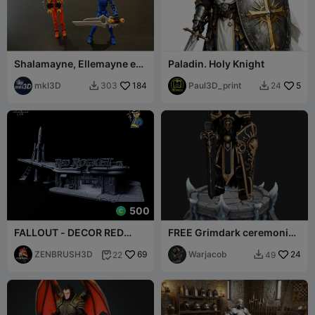
Shalamayne, Ellemayne en
Paladin. Holy Knight
Shalla'tor voor Dummy 13
mkl3D
184
Paul3D_print
5
303
24


500
FALLOUT - DECOR RED
FREE Grimdark ceremonial
ROCKET + SERVO ARMOR T
paladin
- 60
ZENBRUSH3D
69
Warjacob
24
22
49

