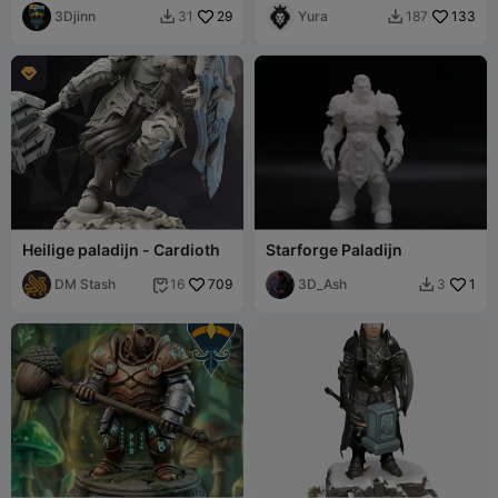
3Djinn
29
Yura
133
31
187



Heilige paladijn - Cardioth
Starforge Paladijn
DM Stash
709
3D_Ash
1
16
3

