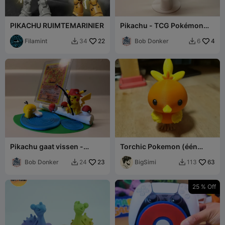
PIKACHU RUIMTEMARINIER
Pikachu - TCG Pokémon
Kaart Displaystand
Filamint
22
Bob Donker
4
34
6


Pikachu gaat vissen -
Torchic Pokemon (één
Pokémon-kaartdisplay
kleur of veelkleurig)
Bob Donker
23
BigSimi
63
24
113


25 % Off