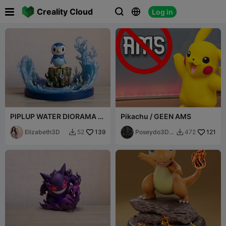

Creality Cloud
Log in



PIPLUP WATER DIORAMA -
Pikachu / GEEN AMS
3D POKEMON FAN ART
NINTENDO [FREE]
Elizabeth3D
139
Poseydo3DP
121
52
472


rint