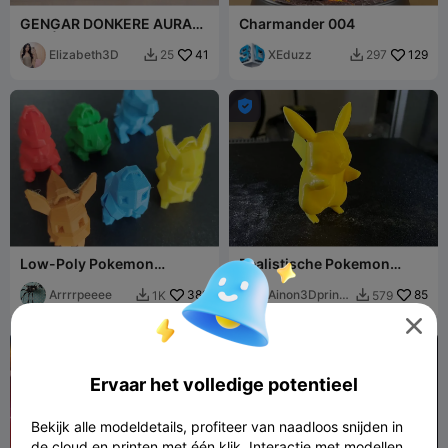
GENGAR DONKERE AURA
Charmander 004
POKÉMON NINTENDO 3D
FIGUUR CUSTOM [GRATIS]
Elizabeth3D
41
XEduzz
129
25
297



Low-Poly Pokemon
Realistische Pokemon
Sleutelhangers
Pikachu
Arrrrpeeee
389
Ainon3Dprint
85
1K
579


cz

Ervaar het volledige potentieel
Bekijk alle modeldetails, profiteer van naadloos snijden in
de cloud en printen met één klik. Interactie met modellen