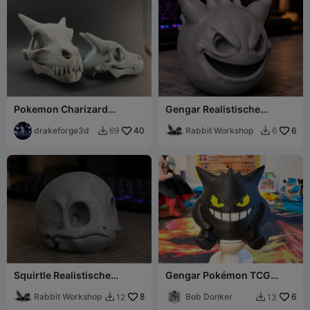
Pokemon Charizard
Gengar Realistische
Fossiele Schedel – Oude
Schedel - Botten Serie
Draak
drakeforge3d
40
Rabbit Workshop
6
69
6


Squirtle Realistische
Gengar Pokémon TCG
Schedel - Botten Serie
Displaystand
Rabbit Workshop
8
Bob Donker
6
12
13

