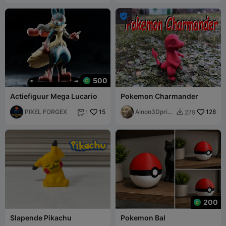

500
Actiefiguur Mega Lucario
Pokemon Charmander
PIXEL FORGEX
15
Ainon3Dprint
128
1
279


cz
200
Slapende Pikachu
Pokemon Bal