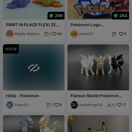
299
263
PRINT IN PLACE FLEXI ZEE
Pokémon Logo
MONSTER
Controllerhouder 🎮
Mighty Makers
46
Aslan3D
6
9


NSFW

Hilda - Pokemon
Flareon Skelet Pokemon
Kawaii - Anime - Speelgoed
Folon3D
8
drakeforge3d
17
2
52

