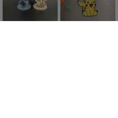
Vaporeon – Oceanische
Pikachu Magneet
Golfvoet - Pokémon -
Speelgoed
drakeforge3d
11
Filamint
9
10
17



POKEMON SNORLAX 3D
Charmander Pokémon
MODEL
Wandbevestiging
Otaku Studio
188
Sleutelhanger
MECH3D
54
351
70


PRINTING
32 % Off