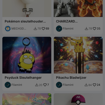
Pokémon sleutelhouder
CHARIZARD
voor wandmontage -
RUIMTEMARINIER
Bulbasaur en Ultraball
MECH3D
69
Filamint
35
78
78


PRINTING
Psyduck Sleutelhanger
Pikachu Bladwijzer
Filamint
7
Filamint
24
20
84

