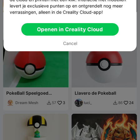
levert je exclusieve punten op en ontgrendelt nog meer
verrassingen, alleen in de Creality Cloud-app!
Pikachu Sleutelhanger
MEWTWO
Filamint
11
CostaMoises_E
64
69
68


Openen in Creality Cloud
studioS
Cancel
PokeBall Speelgoed
Llavero de Pokeball
Pokémon Anime Vang Ze
Allemaal
Dream Mesh
3
luci_
24
57
86

