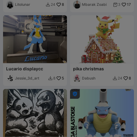
Litolunar
8
Mbarak Zoabi
17
24
3


Lucario displaycc
pika christmas
Jessie_3d_art
5
Dabush
8
8
24


