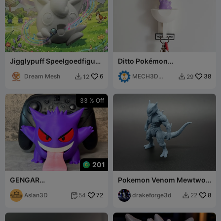
Jigglypuff Speelgoedfiguur
Ditto Pokémon
Pokémon-geïnspireerd
Muursleutelhanger voor
Wezen
Dream Mesh
6
Thuis - Ditto en Masterball
MECH3D
38
12
29


PRINTING
33 % Off
201
GENGAR
Pokemon Venom Mewtwo -
CONTROLLERHOUDER - OP
Ultieme Symbiote-evolutie
KLEUR
Aslan3D
72
drakeforge3d
8
54
22

