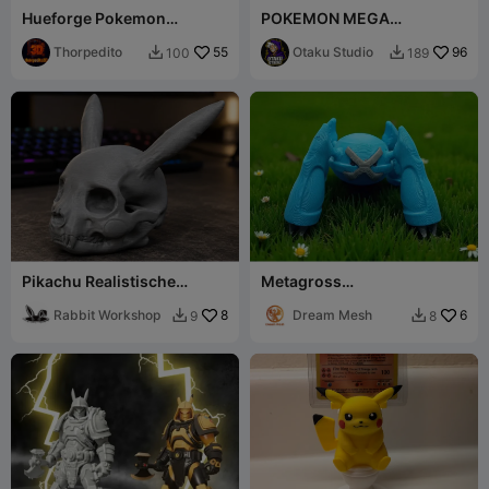
Hueforge Pokemon
POKEMON MEGA
Gevecht
BLASTOISE 3D MODEL
Thorpedito
55
Otaku Studio
96
100
189


Pikachu Realistische
Metagross
Schedel - Bottenreeks
Speelgoedfiguur, door
Rabbit Workshop
8
Pokémon Geïnspireerd
Dream Mesh
6
9
8


Wezen