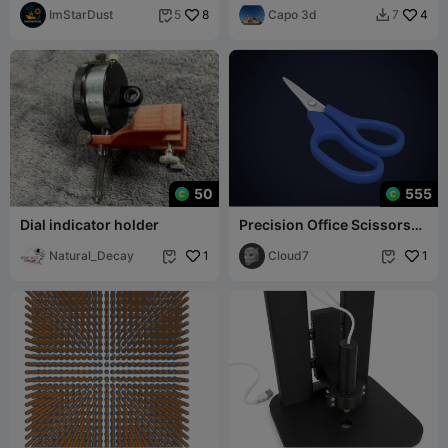
/ Bevestiging
ImStarDust
8
Capo 3d
4
5
7


50
555
Dial indicator holder
Precision Office Scissors
3D Printable Model
Natural_Decay
1
Cloud7
1

