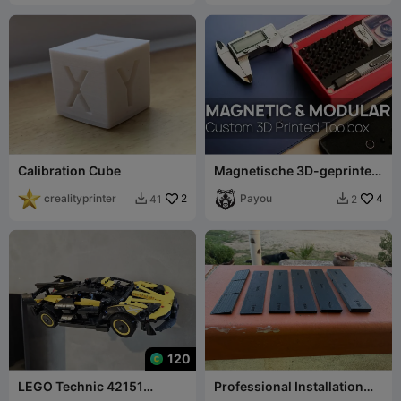
Calibration Cube
Magnetische 3D-geprinte
gereedschapskist door
crealityprinter
2
MooTeam3D EXTRA
Payou
4
41
2


120
LEGO Technic 42151
Professional Installation
Bugatti Bolide Wandhanger
Shims – 1 to 5 mm + Wedge