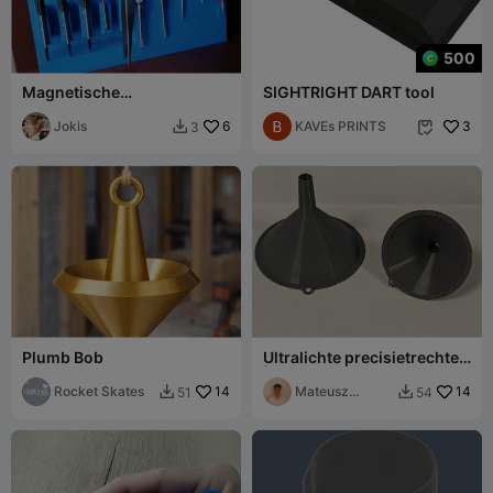
500
Magnetische
SIGHTRIGHT DART tool
Schroevendraaierhouder
Jokis
6
KAVEs PRINTS
3
3


Plumb Bob
Ultralichte precisietrechter
| Dunwandig
Rocket Skates
14
Mateusz
14
51
54


Tokarz