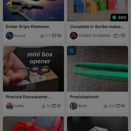
300
Ender Grips Klemmen
Complete U-Scribe malset -
15mm tot 30mm
lucas3
59
gereedschap
CRAWS 3D MAKER
173
1



Precisie Doosopener
Precisiepincet
Snijring
kaflex
20
Bads
92
70
335

