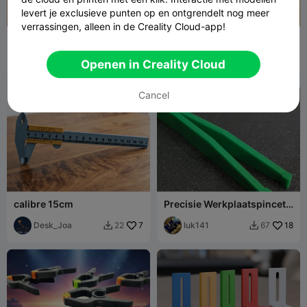
levert je exclusieve punten op en ontgrendelt nog meer
verrassingen, alleen in de Creality Cloud-app!
tweezers interchangeable
Mini verstekbak (90°, 45°,
tip set
30°, 22,5°)
2G DSGN
15
fifindr
22
16
34


Openen in Creality Cloud
Cancel
calibre 15cm
Precisie Werkplaatspincet
100mm Geoptimaliseerd
Desk_Joa
7
voor PETG LUK141
luk141
18
22
67

