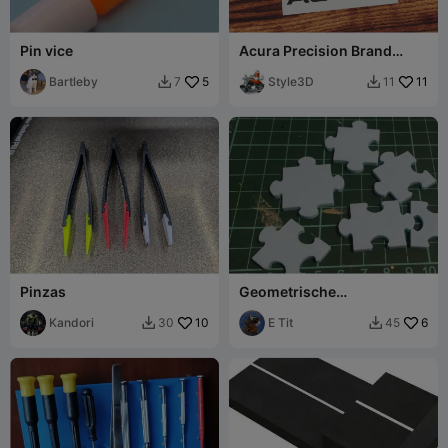
Pin vice
Acura Precision Brand
Logo
Bartleby
5
Style3D
11
7
11


Pinzas
Geometrische
puzzelstukjes - 3D-printen.
Kandori
10
E Tit
6
30
45

