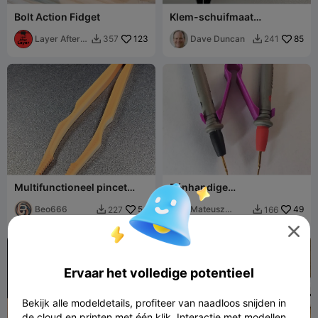
Bolt Action Fidget
Klem-schuifmaat
(printbare zak-schuifmaat
Layer After
123
met klem)
Dave Duncan
85
357
241


Layer
Multifunctioneel pincet
Eénhandige
tang precisiepincet
multimeterprobe-
Beo666
54
pincetadapter
Mateusz
49
227
166


Tokarz

Ervaar het volledige potentieel
Bekijk alle modeldetails, profiteer van naadloos snijden in
de cloud en printen met één klik. Interactie met modellen