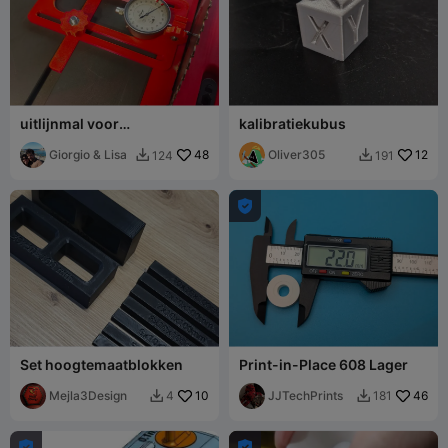
uitlijnmal voor
kalibratiekubus
tafelzaagblad en
parallelgeleider
Giorgio & Lisa
48
Oliver305
12
124
191



Set hoogtemaatblokken
Print-in-Place 608 Lager
Mejla3Design
10
JJTechPrints
46
4
181



