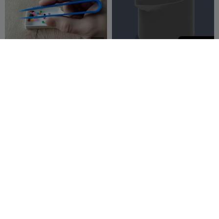
2,000
G
I
F
Pince brucelle de précision
Silicon doser
R3D Fusion
38
Amotinus
9
30
1


G
I
F
Bed leveling and precision
Blaastol
tester 0.5mm tall, 200x200
mm
Douglas the Chan
5
dend
5
6
2

