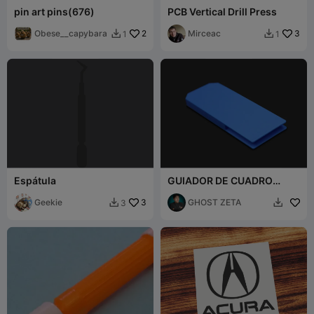
pin art pins(676)
PCB Vertical Drill Press
Obese__capybara
2
Mirceac
3
1
1


Espátula
GUIADOR DE CUADRO
PARA SAURER 400S
Geekie
3
GHOST ZETA
3

