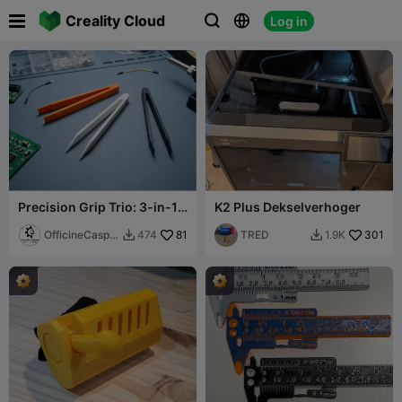

Creality Cloud
Log in



Precision Grip Trio: 3-in-1
K2 Plus Dekselverhoger
Tweezers Set
OfficineCaspe
81
TRED
301
474
1.9K


rLAB