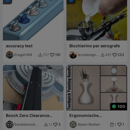
accuracy test
Bicchierino per aerografo
Eragon189
191
Izzodesign7
233
727
461


4
100
Bosch Zero Clearance
Ergonomische
Insert GCM12SD
Tandenstoker Verfhendel
Sandalwood
3
Adam Bosher
1
11
1


Woodworks