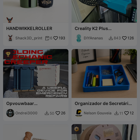
HANDWIKKELROLLER
Creality K2 Plus
Topgemonteerde
Shack3D_print
193
Spoelhouder voor TPU
DIYAnanas
126
6
843



Opvouwbaar
Organizador de Secretária
Monteurskruipbord (Met
com 4 Compartimentos
Doos)
Ondrei3000
26
Escritorio
Nelson Gouveia
12
50
11

