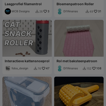
Laagprofiel filamentrol
Bloemenpatroon Roller
MCB Designs
3
DIYAnanas
31
26
49


Interactieve kattensnoeprol
Rol met baksteenpatroon
foba_design
47
DIYAnanas
108
76
152

