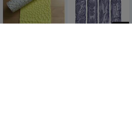
400
Rotsvormige patroonrol
Oogsttextuurrollers, tarwe,
groenten, druiven, maïs
DIYAnanas
132
Elena
17
147
1


Chernokalskaya
E-scooter
Griekse patroonroller
AnMoh500
21
DIYAnanas
11
88
14


