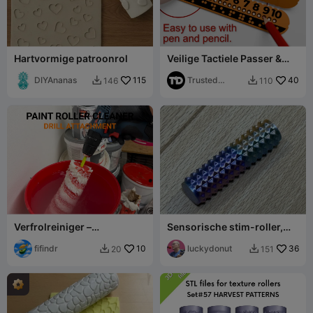
Hartvormige patroonrol
Veilige Tactiele Passer &
Liniaal (Brailleversie)
DIYAnanas
115
Trusted
40
146
110


Developments
Verfrolreiniger –
Sensorische stim-roller,
Booropzetstuk
compacte fidgettoy op
fifindr
10
handformaat met stekels
luckydonut
36
20
151

