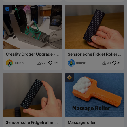

Creality Droger Upgrade -
Sensorische Fidget Roller -
Spoelhouder met rol
Afgerond
Julian
269
fifindr
39
975
93


Berney
Sensorische Fidgetroller -
Massageroller
Met kuiltjes