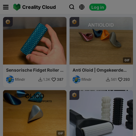

Creality Cloud
Log in



G
I
F
Sensorische Fidget Roller -
Anti Oloid | Omgekeerde
Stekelig
Oloid
fifindr
387
fifindr
293
1.3K
561


G
I
F