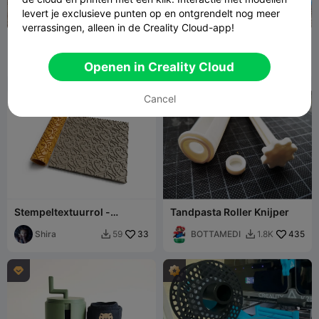
levert je exclusieve punten op en ontgrendelt nog meer
verrassingen, alleen in de Creality Cloud-app!
Massage Roller - Verwen je
Slanggeleidingsrol -
voeten en spieren
voorkom dat de slang
indigo.mejor
82
achter de autoband blijft
Stavdahl
75
186
88


Openen in Creality Cloud
haken tijdens het wassen
Cancel

Stempeltextuurrol -
Tandpasta Roller Knijper
POLYMEERKLEI -
KERAMIEK
Shira
33
BOTTAMEDI
435
59
1.8K


