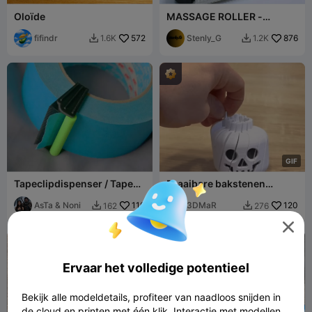
Oloïde
MASSAGE ROLLER -
MADEROTHERAPIE
fifindr
572
Stenly_G
876
1.6K
1.2K


G
I
F
Tapeclipdispenser / Tape
Draaibare bakstenen
Dispenser
skeletkop fidget
AsTa & Noni
110
3DMaR
120
162
276



Ervaar het volledige potentieel
Bekijk alle modeldetails, profiteer van naadloos snijden in
de cloud en printen met één klik. Interactie met modellen