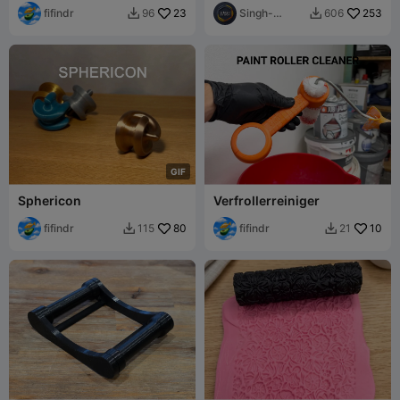
fifindr
23
Singh-
253
96
606


Design
G
I
F
Sphericon
Verfrollerreiniger
fifindr
80
fifindr
10
115
21

