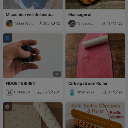
Misschien wel de beste
Massagerol
DryBox tot nu toe!
TinkerVault
72
*Shveps
55
200
117


*Edits*

G
I
F
FIDGET EIEREN
Cirkelpatroon Roller
HYPER3D
264
DIYAnanas
29
669
37

