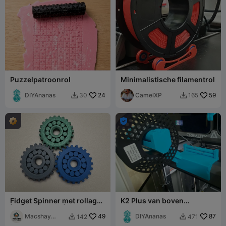
Puzzelpatroonrol
Minimalistische filamentrol
DIYAnanas
24
CamelXP
59
30
165



Fidget Spinner met rollager
K2 Plus van boven
| Geen support | Print in
gemonteerde spoelhouder
place
Macshay
49
add-on remix #2 voor TPU
DIYAnanas
87
142
471


Creations