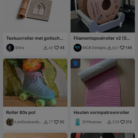
Textuurroller met gotisch
Filamentspoelroller v2 (5
venster voor aardewerk en
kg, 3 kg en 1 kg)
klei
Shira
48
MCB Designs
146
40
637



Roller 80s pot
Houten vormpatroonroller
LesGouleaufam
30
DIYAnanas
215
77
338


illy