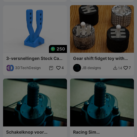
250
3-versnellingen Stock Car
Gear shift fidget toy with
Racing Schakelpook Schaal
textures!!!
1:25
3DTechDesign
4
JB designs
7
14


Schakelknop voor
Racing Sim
G920/G29
Gesynchroniseerde