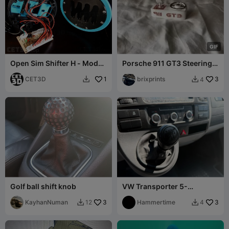
G
I
F
Open Sim Shifter H - Mod
Porsche 911 GT3 Steering
USB Joystick Board
sim fidget
CET3D
1
brixprints
3
4


Golf ball shift knob
VW Transporter 5-
versnellingspookknop
KayhanNuman
3
afdekplaat vervanging
Hammertime
3
12
4

