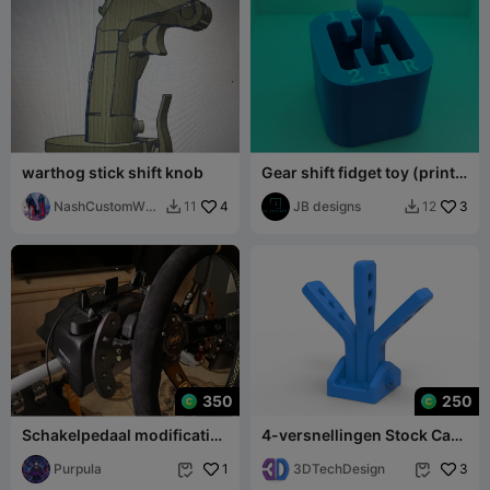
warthog stick shift knob
Gear shift fidget toy (print
in place)
NashCustomWoo
4
JB designs
3
11
12


dworks
350
250
Schakelpedaal modificatie
4-versnellingen Stock Car
voor Logitech G923
Racing schakelpook schaal
Purpula
1
1:25
3DTechDesign
3

