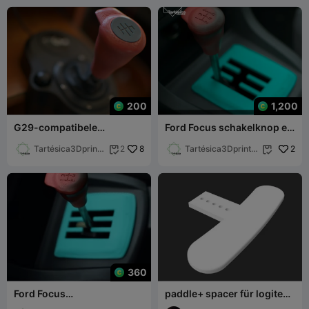
200
1,200
G29-compatibele
Ford Focus schakelknop en
versnellingspookknop
geleider commercieel
Tartésica3Dprinti
8
Tartésica3Dprintin
2
2


ng
g
360
Ford Focus
paddle+ spacer für logitech
versnellingspookknop en
shifter