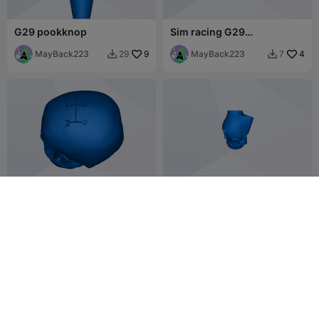
G29 pookknop
Sim racing G29
versnellingspook
MayBack223
9
MayBack223
4
29
7


shifter
schakelhendel
user81628063
11
user8277206366
2
20
1


89