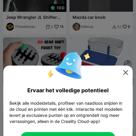
100
Jeep Wrangler JL Shifter
Mazda car knob
Insert/Top Cap
Thisoldman
18
idlerus
8
3
52



G
I
F
Ervaar het volledige potentieel
GROTE Versnellingspook
BMW m3 competition
Fidget Speelgoed
steering sim fidget
Jerryie
147
brixprints
3
800
1


Bekijk alle modeldetails, profiteer van naadloos snijden in
de cloud en printen met één klik. Interactie met modellen
levert je exclusieve punten op en ontgrendelt nog meer
verrassingen, alleen in de Creality Cloud-app!