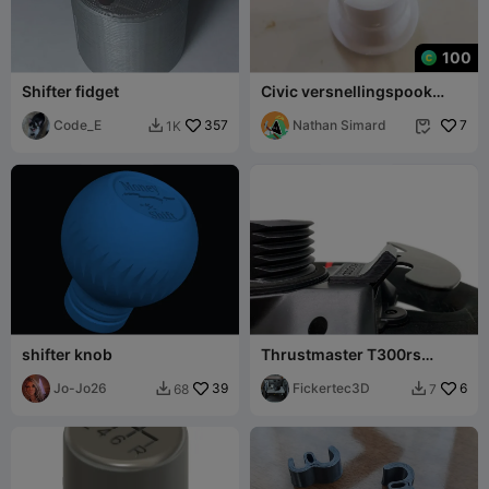
100
Shifter fidget
Civic versnellingspook
manchet houder
Code_E
357
Nathan Simard
7
1K


shifter knob
Thrustmaster T300rs
Magnet Shifter Mod(I
Jo-Jo26
39
believe it will wor
Fickertec3D
6
68
7

