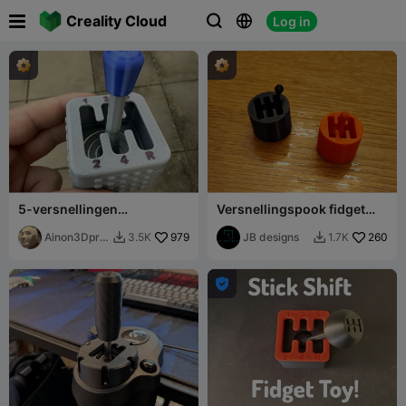

Creality Cloud
Log in



5-versnellingen
Versnellingspook fidget
trainingsversnellingspook
speelgoed
Ainon3Dprin
979
JB designs
260
3.5K
1.7K


t cz
