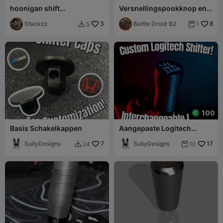
hoonigan shift
Versnellingspookknop en
knob/ebrake handle
onderste skirts
Stackzz
3
Battle Droid B2
8
5
1


100
Basis Schakelkappen
Aangepaste Logitech
schakelknop
SullyDesigns
7
SullyDesigns
17
24
10

