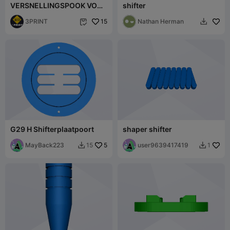
VERSNELLINGSPOOK VOOR
shifter
SIMULATORS
3PRINT
15
Nathan Herman


G29 H Shifterplaatpoort
shaper shifter
MayBack223
5
user9639417419
15
1

