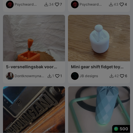
Psychward
7
Schakelaar voor Logitech
Psychward
4
34
43


Timmay
G920/G29
Timmay
5-versnellingsbak voor
Mini gear shift fidget toy
auto
(no supports!)
Dontknowmynam
1
JB designs
6
1
42


e
500