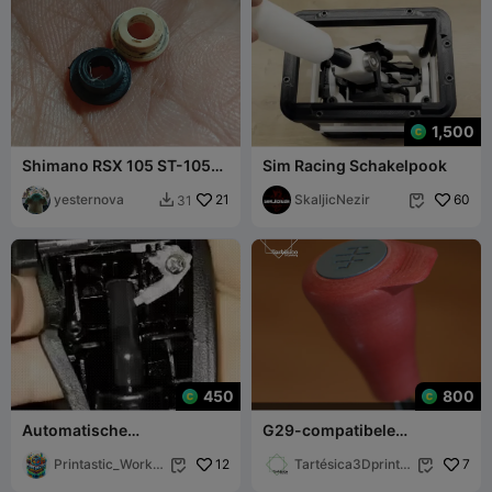
1,500
Shimano RSX 105 ST-1050
Sim Racing Schakelpook
ST-1055 Rembus
yesternova
21
SkaljicNezir
60
31


450
800
Automatische
G29-compatibele
versnellingspook E39
versnellingspookknop
Printastic_Works
12
commercieel
Tartésica3Dprintin
7


hop
g