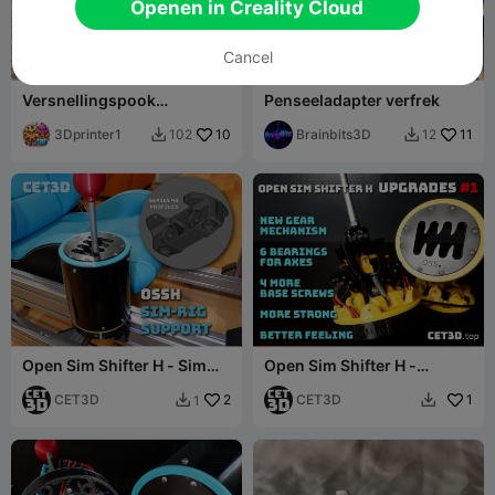
Openen in Creality Cloud
Cancel
Versnellingspook
Penseeladapter verfrek
Sleutelhanger Fidget
3Dprinter1
10
Brainbits3D
11
102
12


Open Sim Shifter H - Sim
Open Sim Shifter H -
Rig Ondersteuning Serie 40
Upgrades #1
Profielen
CET3D
2
CET3D
1
1

