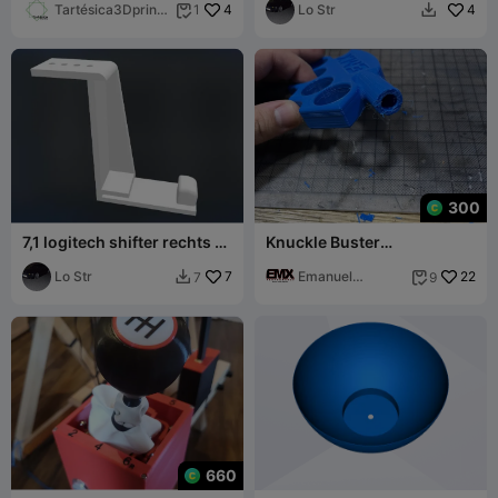
geleider
Tartésica3Dprinti
4
Lo Str
4
1


ng
300
7,1 logitech shifter rechts +
Knuckle Buster
links
Schakelknop
Lo Str
7
Emanuel
22
7
9


Chmielowski
660