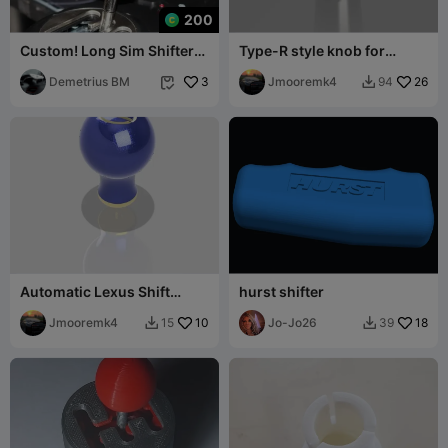
200
Custom! Long Sim Shifter
Type-R style knob for
Grip(PXN V10 Compatible)
Honda
Demetrius BM
3
Jmooremk4
26
94


Automatic Lexus Shift
hurst shifter
Knob, IS250, IS300, M8 x
1.25
Jmooremk4
10
Jo-Jo26
18
15
39

