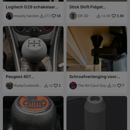
Logitech G29 schakelaar
Stick Shift Fidget
H-schakelaar mod
Speelgoed
moody harden
58
DR 3D
3.8K
272
14.5K


Peugeot 407
Schroefverlenging voor
Versnellingspookknop
Logitech Driving Force
RustyCustomByK
2
Shifter G27 G29
The Kit Card Guy
7
16
10


G