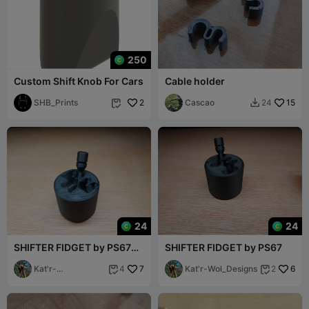
250
Custom Shift Knob For Cars
Cable holder
SHB_Prints
2
Cascao
15
24


24
24
SHIFTER FIDGET by PS67
SHIFTER FIDGET by PS67
[v2]
Kat'r-
7
Kat'r-Wol_Designs
6
4
2


Wol_Designs