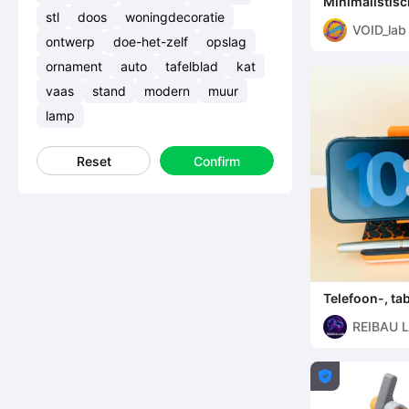
Minimalistis
stl
doos
woningdecoratie
VOID_lab
ontwerp
doe-het-zelf
opslag
ornament
auto
tafelblad
kat
vaas
stand
modern
muur
lamp
Reset
Confirm
Telefoon-, ta
patroonontw
REIBAU 
