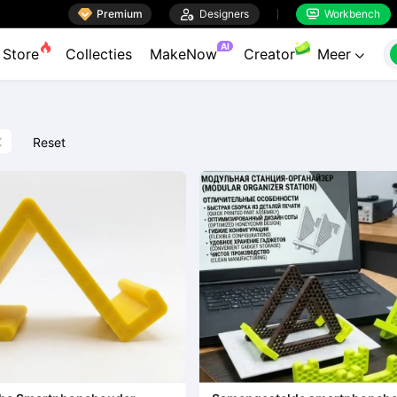

Premium

Designers
Workbench


AI
Store
Collecties
MakeNow
Creator
Meer

Reset
