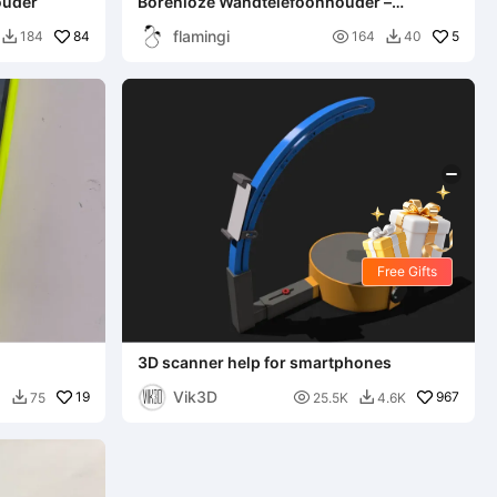
ouder
Borenloze Wandtelefoonhouder –
Compatibel met Tesa Powerstrips (S)
flamingi
84

5
184
164
40


Free Gifts
3D scanner help for smartphones
Vik3D
19

967
4
75
25.5K
4.6K

