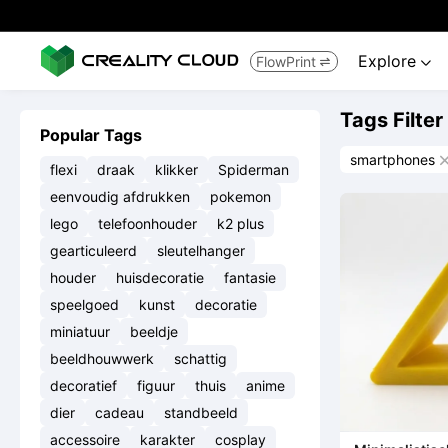
Explore
FlowPrint


Tags Filter
Popular Tags
smartphones
flexi
draak
klikker
Spiderman
eenvoudig afdrukken
pokemon
lego
telefoonhouder
k2 plus
gearticuleerd
sleutelhanger
houder
huisdecoratie
fantasie
speelgoed
kunst
decoratie
miniatuur
beeldje
beeldhouwwerk
schattig
decoratief
figuur
thuis
anime
dier
cadeau
standbeeld
accessoire
karakter
cosplay