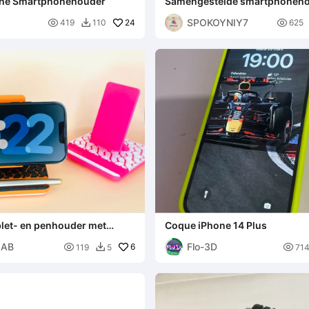
che Smartphonehouder
Samengestelde smartphoneh
SPOKOYNIY7

24

419
110
625

blet- en penhouder met
Coque iPhone 14 Plus
erp
LAB
Flo-3D

6

119
5
71
